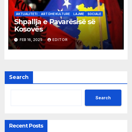
AKTUALITETI
ART DHE KULTURE
LAJME
SOCIALE
Shpallja e Pavarësisë së
Kosovës
FEB 16, 2025
EDITOR
Search
Search
Recent Posts