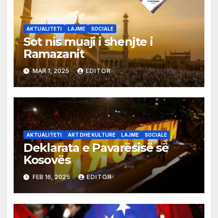
AKTUALITETI
LAJME
SOCIALE
Sot nis muaji i shenjte i
Ramazanit
MAR 1, 2025
EDITOR
AKTUALITETI
ART DHE KULTURE
LAJME
SOCIALE
Deklarata e Pavarësisë së
Kosovës
FEB 16, 2025
EDITOR