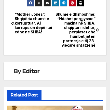
“Mother Jones”:
Shume e dhimbshme:
Post
Shqipëria shumë e
“Ndahet pergjysme”
korruptuar. Ai
makina në SHBA,
navigation
korrupsion depërtoi
shqiptari i dehur,
edhe ne SHBA!
perplaset dhe
humbet jetën
partnerja e tij 23-
vjeçare shtatzënë
By
Editor
Related Post