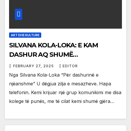
ART DHE KULTURE
SILVANA KOLA-LOKA: E KAM
DASHUR AQ SHUMË…
FEBRUARY 27, 2025
EDITOR
Nga Silvana Kola-Loka “Për dashurinë e
njëanshme” U dëgjua zilja e mesazheve. Hapa
telefonin. Kemi krijuar një grup komunikimi me disa
kolege të punës, me të cilat kemi shumë gjëra…