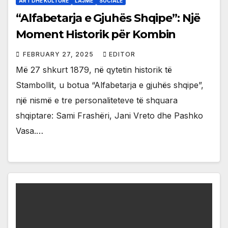
ART DHE KULTURE
LAJME
SOCIALE
“Alfabetarja e Gjuhës Shqipe”: Një
Moment Historik për Kombin
FEBRUARY 27, 2025
EDITOR
Më 27 shkurt 1879, në qytetin historik të
Stambollit, u botua “Alfabetarja e gjuhës shqipe”,
një nismë e tre personaliteteve të shquara
shqiptare: Sami Frashëri, Jani Vreto dhe Pashko
Vasa.…