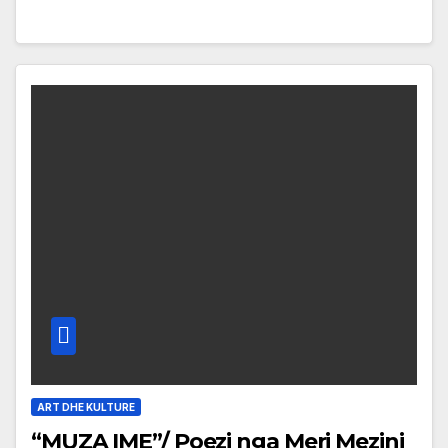
ART DHE KULTURE
“MUZA IME”/ Poezi nga Meri Mezini