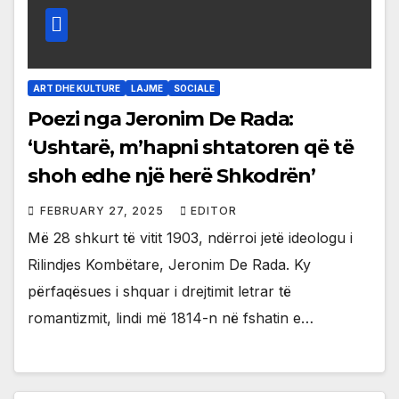
ART DHE KULTURE
LAJME
SOCIALE
Poezi nga Jeronim De Rada:
‘Ushtarë, m’hapni shtatoren që të
shoh edhe një herë Shkodrën’
FEBRUARY 27, 2025
EDITOR
Më 28 shkurt të vitit 1903, ndërroi jetë ideologu i
Rilindjes Kombëtare, Jeronim De Rada. Ky
përfaqësues i shquar i drejtimit letrar të
romantizmit, lindi më 1814-n në fshatin e…