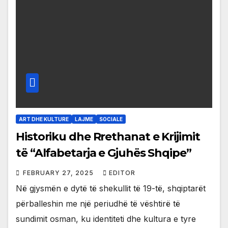
ART DHE KULTURE
LAJME
SOCIALE
Historiku dhe Rrethanat e Krijimit
të “Alfabetarja e Gjuhës Shqipe”
FEBRUARY 27, 2025
EDITOR
Në gjysmën e dytë të shekullit të 19-të, shqiptarët
përballeshin me një periudhë të vështirë të
sundimit osman, ku identiteti dhe kultura e tyre