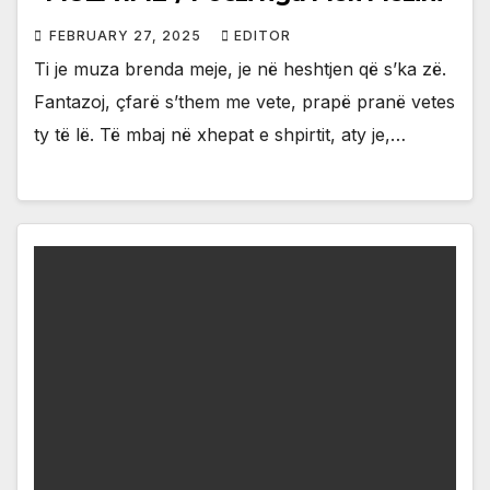
FEBRUARY 27, 2025
EDITOR
Ti je muza brenda meje, je në heshtjen që s’ka zë.
Fantazoj, çfarë s’them me vete, prapë pranë vetes
ty të lë. Të mbaj në xhepat e shpirtit, aty je,…