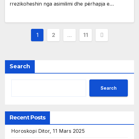
rrezikoheshin nga asimilimi dhe përhapja e…
Posts
1
2
…
11
pagination
Search
Search
Recent Posts
Horoskopi Ditor, 11 Mars 2025