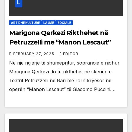
ART DHE KULTURE
LAJME
SOCIALE
Marigona Qerkezi Rikthehet në
Petruzzelli me “Manon Lescaut”
FEBRUARY 27, 2025
EDITOR
Në një ngjarje të shumëpritur, sopranoja e njohur
Marigona Qerkezi do të rikthehet në skenën e
Teatrit Petruzzelli në Bari me rolin kryesor në
operën “Manon Lescaut” të Giacomo Puccini.…