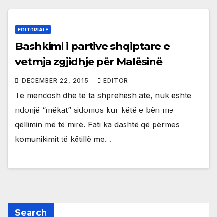
EDITORIALE
Bashkimi i partive shqiptare e
vetmja zgjidhje për Malësinë
DECEMBER 22, 2015
EDITOR
Të mendosh dhe të ta shprehësh atë, nuk është
ndonjë “mëkat” sidomos kur këtë e bën me
qëllimin më të mirë. Fati ka dashtë që përmes
komunikimit të këtillë me…
Search