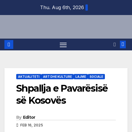
Skip
Thu. Aug 6th, 2026
to
content
AKTUALITETI
ART DHE KULTURE
LAJME
SOCIALE
Shpallja e Pavarësisë
së Kosovës
By
Editor
FEB 16, 2025