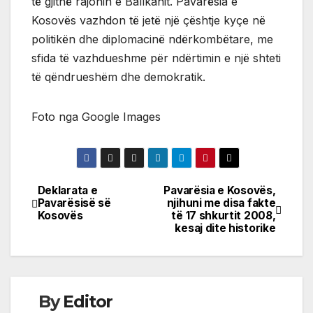
të gjithë rajonin e Ballkanit. Pavarësia e
Kosovës vazhdon të jetë një çështje kyçe në
politikën dhe diplomacinë ndërkombëtare, me
sfida të vazhdueshme për ndërtimin e një shteti
të qëndrueshëm dhe demokratik.
Foto nga Google Images
Deklarata e
Pavarësia e Kosovës,
Post
Pavarësisë së
njihuni me disa fakte
Kosovës
të 17 shkurtit 2008,
navigation
kesaj dite historike
By
Editor