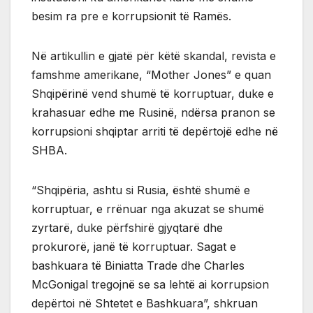
besim ra pre e korrupsionit të Ramës.
Në artikullin e gjatë për këtë skandal, revista e
famshme amerikane, “Mother Jones” e quan
Shqipërinë vend shumë të korruptuar, duke e
krahasuar edhe me Rusinë, ndërsa pranon se
korrupsioni shqiptar arriti të depërtojë edhe në
SHBA.
“Shqipëria, ashtu si Rusia, është shumë e
korruptuar, e rrënuar nga akuzat se shumë
zyrtarë, duke përfshirë gjyqtarë dhe
prokurorë, janë të korruptuar. Sagat e
bashkuara të Biniatta Trade dhe Charles
McGonigal tregojnë se sa lehtë ai korrupsion
depërtoi në Shtetet e Bashkuara”, shkruan