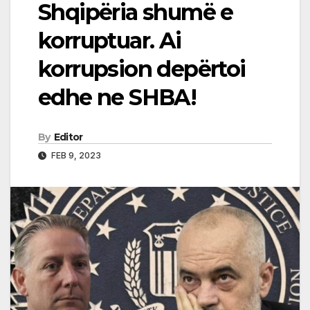
Shqipëria shumë e
korruptuar. Ai
korrupsion depërtoi
edhe ne SHBA!
By
Editor
FEB 9, 2023