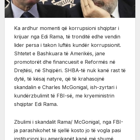
Ka ardhur momenti që korrupsioni shqiptar i
krijuar nga Edi Rama, të tronditë edhe vendin
lider persa i takon luftës kundër korrupsionit.
Shtetet e Bashkuara të Amerikës, jane
promotorët dhe financuesit e Reformës në
Drejtësi, në Shqipëri. SHBA-të nuk kanë rast të
dytë, të kësaj natyre, që të krahasojnë
skandalin e Charles McGonigal, ish-zyrtari i
kundërzbulimit të FBI-së, me kryeministrin
shqiptar Edi Rama.
Zbulimi i skandalit Rama/ McGonigal, nga FBI-
ja parashikohet të sjellë kosto jo të vogla pasi
institucioni ku amerikanët kanë më shumë