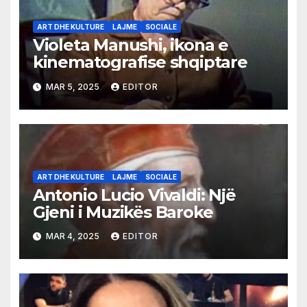
ART DHE KULTURE
LAJME
SOCIALE
Violeta Manushi, ikona e
kinematografise shqiptare
MAR 5, 2025
EDITOR
ART DHE KULTURE
LAJME
SOCIALE
Antonio Lucio Vivaldi: Një
Gjeni i Muzikës Baroke
MAR 4, 2025
EDITOR