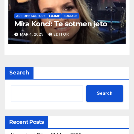
ART DHE KULTURE
LAJME
SOCIALE
Mira Konci: Te sotmen jeto
MAR 4, 2025
EDITOR
Search
Search
Recent Posts