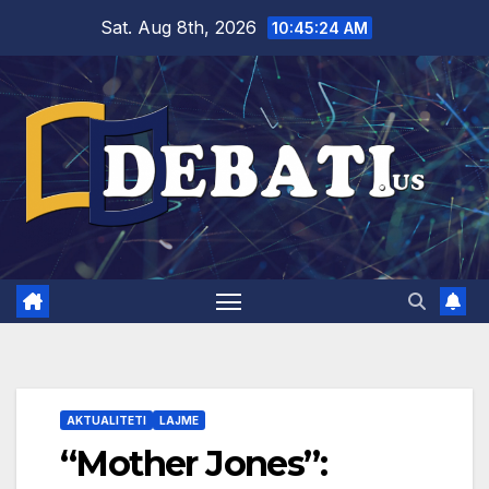
Skip
Sat. Aug 8th, 2026
10:45:25 AM
to
content
AKTUALITETI
LAJME
“Mother Jones”: