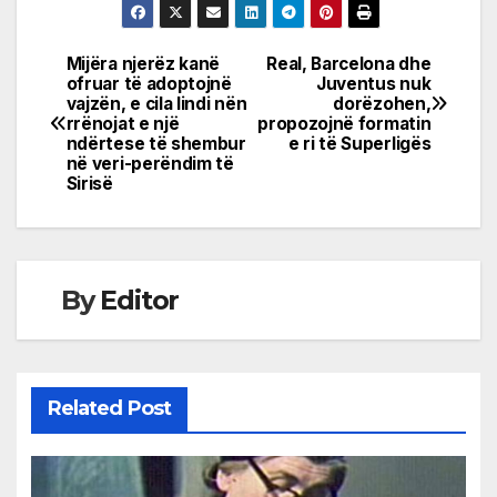
Mijëra njerëz kanë
Real, Barcelona dhe
Post
ofruar të adoptojnë
Juventus nuk
vajzën, e cila lindi nën
dorëzohen,
navigation
rrënojat e një
propozojnë formatin
ndërtese të shembur
e ri të Superligës
në veri-perëndim të
Sirisë
By
Editor
Related Post