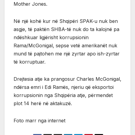
Mother Jones.
Në një kohë kur në Shqipëri SPAK-u nuk ben
asgje, të paktën SHBA-të nuk do ta kalojnë pa
ndëshkuar ligjërisht korrupsionin
Rama/McGonigal, sepse vetë amerikanët nuk
mund të pajtohen me një zyrtar apo ish-zyrtar
të korruptuar.
Drejtesia atje ka prangosur Charles McGonigal,
ndërsa emri i Edi Ramës, njeriu që eksportoi
korrupsionin nga Shqipëria atje, përmendet
plot 14 herë në aktakuzë.
Foto marr nga internet