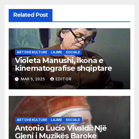
Related Post
ART DHE KULTURE
LAJME
SOCIALE
Violeta Manushi, ikona e
kinematografise shqiptare
MAR 5, 2025
EDITOR
ART DHE KULTURE
LAJME
SOCIALE
Antonio Lucio Vivaldi: Një
Gjeni i Muzikës Baroke