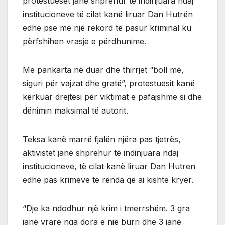
protestueset janë shprehur të indinjuara ndaj
institucioneve të cilat kanë liruar Dan Hutrën
edhe pse me një rekord të pasur kriminal ku
përfshihen vrasje e përdhunime.
Me pankarta në duar dhe thirrjet “boll më,
siguri për vajzat dhe gratë”, protestuesit kanë
kërkuar drejtësi për viktimat e pafajshme si dhe
dënimin maksimal të autorit.
Teksa kanë marrë fjalën njëra pas tjetrës,
aktivistet janë shprehur të indinjuara ndaj
institucioneve, të cilat kanë liruar Dan Hutren
edhe pas krimeve të rënda që ai kishte kryer.
“Dje ka ndodhur një krim i tmerrshëm. 3 gra
janë vrarë nga dora e një burri dhe 3 janë