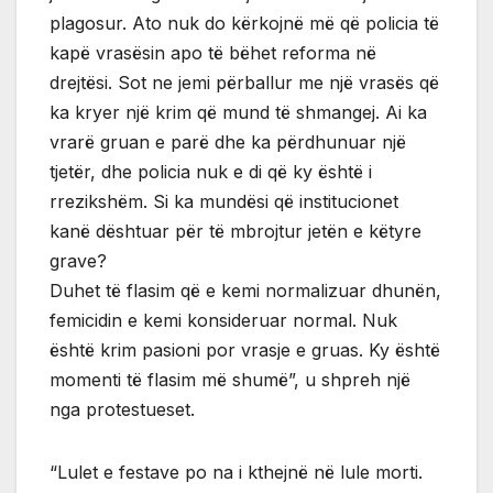
plagosur. Ato nuk do kërkojnë më që policia të
kapë vrasësin apo të bëhet reforma në
drejtësi. Sot ne jemi përballur me një vrasës që
ka kryer një krim që mund të shmangej. Ai ka
vrarë gruan e parë dhe ka përdhunuar një
tjetër, dhe policia nuk e di që ky është i
rrezikshëm. Si ka mundësi që institucionet
kanë dështuar për të mbrojtur jetën e këtyre
grave?
Duhet të flasim që e kemi normalizuar dhunën,
femicidin e kemi konsideruar normal. Nuk
është krim pasioni por vrasje e gruas. Ky është
momenti të flasim më shumë”, u shpreh një
nga protestueset.
“Lulet e festave po na i kthejnë në lule morti.