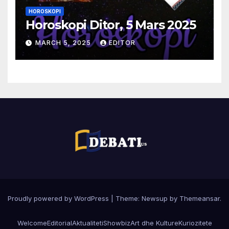
HOROSKOPI
Horoskopi Ditor, 5 Mars 2025
MARCH 5, 2025
EDITOR
Proudly powered by WordPress
|
Theme:
Newsup
by
Themeansar
.
Welcome
Editorial
Aktualiteti
Showbiz
Art dhe Kulture
Kuriozitete