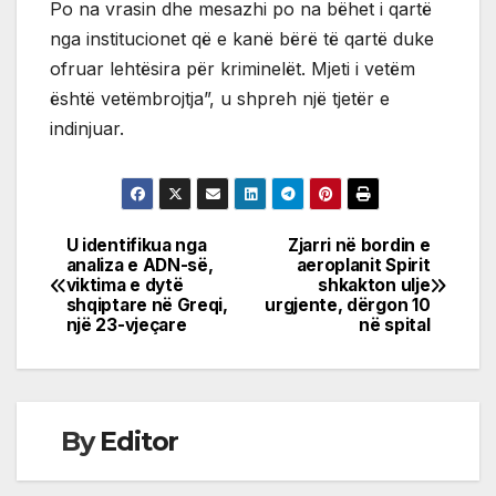
Po na vrasin dhe mesazhi po na bëhet i qartë
nga institucionet që e kanë bërë të qartë duke
ofruar lehtësira për kriminelët. Mjeti i vetëm
është vetëmbrojtja”, u shpreh një tjetër e
indinjuar.
U identifikua nga
Zjarri në bordin e
Post
analiza e ADN-së,
aeroplanit Spirit
viktima e dytë
shkakton ulje
navigation
shqiptare në Greqi,
urgjente, dërgon 10
një 23-vjeçare
në spital
By
Editor