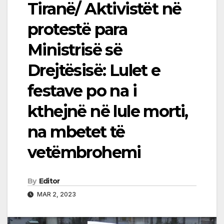
Tiranë/ Aktivistët në
protestë para
Ministrisë së
Drejtësisë: Lulet e
festave po na i
kthejnë në lule morti,
na mbetet të
vetëmbrohemi
By
Editor
MAR 2, 2023