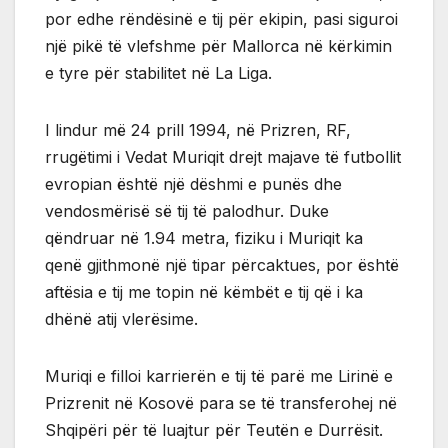
por edhe rëndësinë e tij për ekipin, pasi siguroi
një pikë të vlefshme për Mallorca në kërkimin
e tyre për stabilitet në La Liga.
I lindur më 24 prill 1994, në Prizren, RF,
rrugëtimi i Vedat Muriqit drejt majave të futbollit
evropian është një dëshmi e punës dhe
vendosmërisë së tij të palodhur. Duke
qëndruar në 1.94 metra, fiziku i Muriqit ka
qenë gjithmonë një tipar përcaktues, por është
aftësia e tij me topin në këmbët e tij që i ka
dhënë atij vlerësime.
Muriqi e filloi karrierën e tij të parë me Lirinë e
Prizrenit në Kosovë para se të transferohej në
Shqipëri për të luajtur për Teutën e Durrësit.