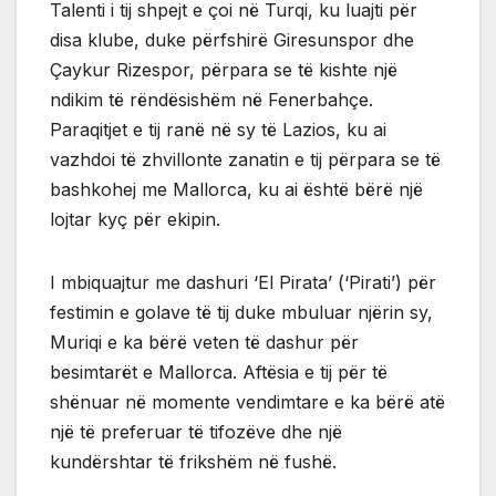
Talenti i tij shpejt e çoi në Turqi, ku luajti për
disa klube, duke përfshirë Giresunspor dhe
Çaykur Rizespor, përpara se të kishte një
ndikim të rëndësishëm në Fenerbahçe.
Paraqitjet e tij ranë në sy të Lazios, ku ai
vazhdoi të zhvillonte zanatin e tij përpara se të
bashkohej me Mallorca, ku ai është bërë një
lojtar kyç për ekipin.
I mbiquajtur me dashuri ‘El Pirata’ (‘Pirati’) për
festimin e golave të tij duke mbuluar njërin sy,
Muriqi e ka bërë veten të dashur për
besimtarët e Mallorca. Aftësia e tij për të
shënuar në momente vendimtare e ka bërë atë
një të preferuar të tifozëve dhe një
kundërshtar të frikshëm në fushë.