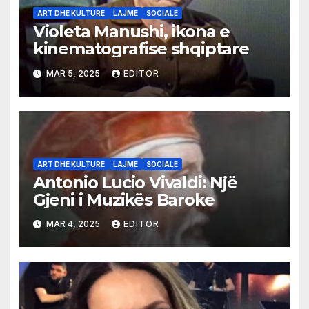
ART DHE KULTURE
LAJME
SOCIALE
Violeta Manushi, ikona e
kinematografise shqiptare
MAR 5, 2025
EDITOR
ART DHE KULTURE
LAJME
SOCIALE
Antonio Lucio Vivaldi: Një
Gjeni i Muzikës Baroke
MAR 4, 2025
EDITOR