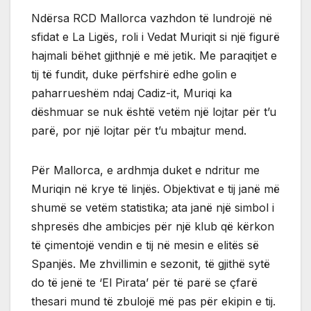
Ndërsa RCD Mallorca vazhdon të lundrojë në
sfidat e La Ligës, roli i Vedat Muriqit si një figurë
hajmali bëhet gjithnjë e më jetik. Me paraqitjet e
tij të fundit, duke përfshirë edhe golin e
paharrueshëm ndaj Cadiz-it, Muriqi ka
dëshmuar se nuk është vetëm një lojtar për t’u
parë, por një lojtar për t’u mbajtur mend.
Për Mallorca, e ardhmja duket e ndritur me
Muriqin në krye të linjës. Objektivat e tij janë më
shumë se vetëm statistika; ata janë një simbol i
shpresës dhe ambicjes për një klub që kërkon
të çimentojë vendin e tij në mesin e elitës së
Spanjës. Me zhvillimin e sezonit, të gjithë sytë
do të jenë te ‘El Pirata’ për të parë se çfarë
thesari mund të zbulojë më pas për ekipin e tij.