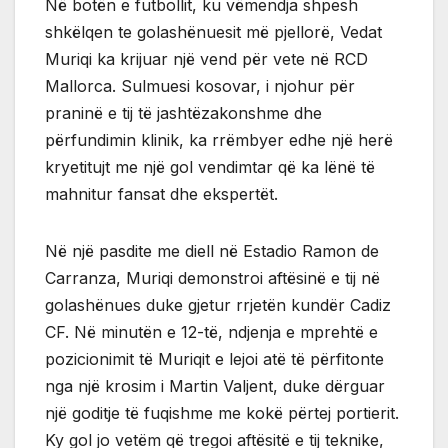
Në botën e futbollit, ku vëmendja shpesh
shkëlqen te golashënuesit më pjellorë, Vedat
Muriqi ka krijuar një vend për vete në RCD
Mallorca. Sulmuesi kosovar, i njohur për
praninë e tij të jashtëzakonshme dhe
përfundimin klinik, ka rrëmbyer edhe një herë
kryetitujt me një gol vendimtar që ka lënë të
mahnitur fansat dhe ekspertët.
Në një pasdite me diell në Estadio Ramon de
Carranza, Muriqi demonstroi aftësinë e tij në
golashënues duke gjetur rrjetën kundër Cadiz
CF. Në minutën e 12-të, ndjenja e mprehtë e
pozicionimit të Muriqit e lejoi atë të përfitonte
nga një krosim i Martin Valjent, duke dërguar
një goditje të fuqishme me kokë përtej portierit.
Ky gol jo vetëm që tregoi aftësitë e tij teknike,