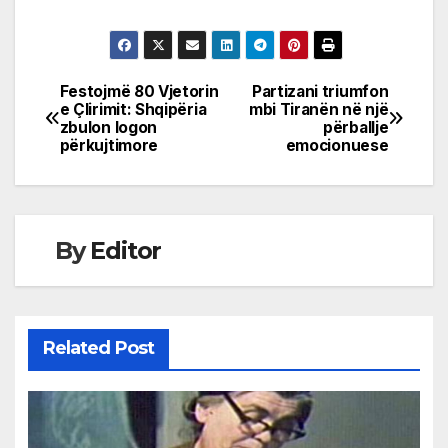
Festojmë 80 Vjetorin
Partizani triumfon
Post
e Çlirimit: Shqipëria
mbi Tiranën në një
zbulon logon
përballje
navigation
përkujtimore
emocionuese
By
Editor
Related Post