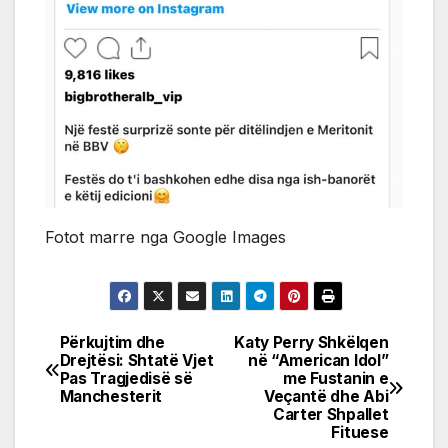
Fotot marre nga Google Images
Përkujtim dhe
Katy Perry Shkëlqen
Post
Drejtësi: Shtatë Vjet
në “American Idol”
Pas Tragjedisë së
me Fustanin e
navigation
Manchesterit
Veçantë dhe Abi
Carter Shpallet
Fituese