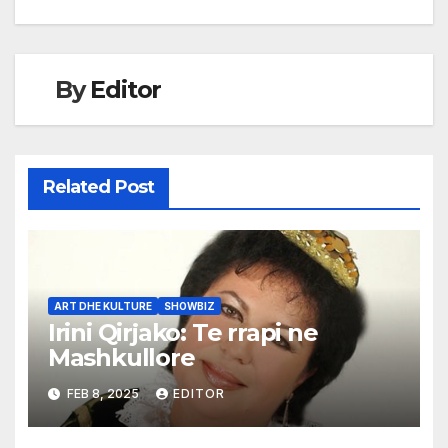
By
Editor
Related Post
ART DHE KULTURE
SHOWBIZ
Irini Qirjako: Te rrapi ne
Mashkullore
FEB 8, 2025
EDITOR