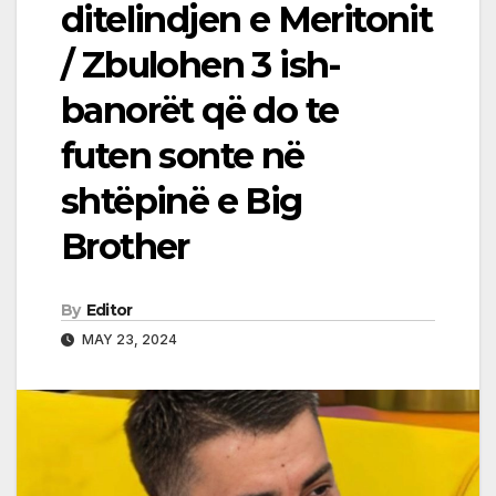
ditelindjen e Meritonit
/ Zbulohen 3 ish-
banorët që do te
futen sonte në
shtëpinë e Big
Brother
By
Editor
MAY 23, 2024