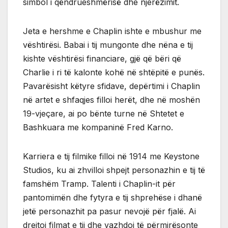
simbol i qëndrueshmërisë dhe njerëzimit.
Jeta e hershme e Chaplin ishte e mbushur me
vështirësi. Babai i tij mungonte dhe nëna e tij
kishte vështirësi financiare, gjë që bëri që
Charlie i ri të kalonte kohë në shtëpitë e punës.
Pavarësisht këtyre sfidave, depërtimi i Chaplin
në artet e shfaqjes filloi herët, dhe në moshën
19-vjeçare, ai po bënte turne në Shtetet e
Bashkuara me kompaninë Fred Karno.
Karriera e tij filmike filloi në 1914 me Keystone
Studios, ku ai zhvilloi shpejt personazhin e tij të
famshëm Tramp. Talenti i Chaplin-it për
pantomimën dhe fytyra e tij shprehëse i dhanë
jetë personazhit pa pasur nevojë për fjalë. Ai
drejtoi filmat e tij dhe vazhdoi të përmirësonte