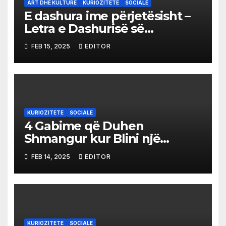
ART DHE KULTURE
KURIOZITETE
SOCIALE
E dashura ime përjetësisht –
Letra e Dashurisë së
Bethoven
FEB 15, 2025
EDITOR
KURIOZITETE
SOCIALE
4 Gabime që Duhen
Shmangur kur Blini një
Buqetë me Lule
FEB 14, 2025
EDITOR
KURIOZITETE
SOCIALE