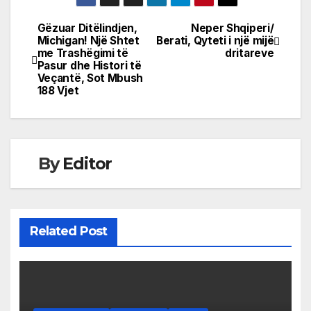
Gëzuar Ditëlindjen,
Neper Shqiperi/
Post
Michigan! Një Shtet
Berati, Qyteti i një mijë
me Trashëgimi të
dritareve
navigation
Pasur dhe Histori të
Veçantë, Sot Mbush
188 Vjet
By
Editor
Related Post