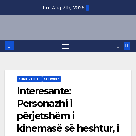
Skip
Fri. Aug 7th, 2026
to
content
KURIOZITETE
SHOWBIZ
Interesante:
Personazhi i
përjetshëm i
kinemasë së heshtur, i