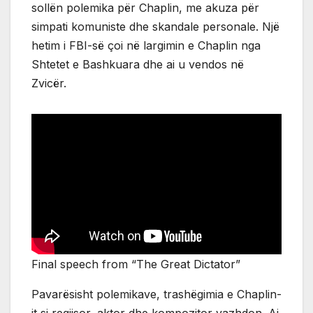
sollën polemika për Chaplin, me akuza për
simpati komuniste dhe skandale personale. Një
hetim i FBI-së çoi në largimin e Chaplin nga
Shtetet e Bashkuara dhe ai u vendos në
Zvicër.
Final speech from “The Great Dictator”
Pavarësisht polemikave, trashëgimia e Chaplin-
it si regjisor, aktor dhe kompozitor vazhdon. Ai