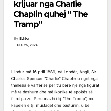
krijuar nga Charlie
Chaplin quhej “ The
Tramp”
By
Editor
DEC 25, 2024
I lindur më 16 prill 1889, në Londër, Angli, Sir
Charles Spencer “Charlie” Chaplin u ngrit nga
thellësia e varfërisë për t’u bërë një nga figurat
më të dashura dhe më ikonike të epokës së
filmit pa zë. Personazhi i tij “The Tramp”, me
kapelen e tij, mustaqet dhe bastunin, u bë