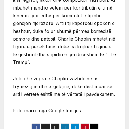
mbahet mend jo vetëm për kontributin e tij në
kinema, por edhe për komentet e tij mbi
gjendjen njerëzore. Arti i tij kapërceu epokën e
heshtur, duke folur shumë përmes komedisë
pamore dhe patosit. Charlie Chaplin mbetet një
figurë e përjetshme, duke na kujtuar fuqinë e
të qeshurit dhe shpirtin e qëndrueshëm të “The
Tramp”.
Jeta dhe vepra e Chaplin vazhdojnë të
frymëzojnë dhe argëtojnë, duke dëshmuar se
arti i vërtetë është me të vërtetë i pavdekshëm.
Foto marre nga Google Images