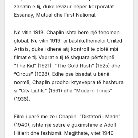
zanatin e tij, duke lëvizur nëpër korporatat
Essanay, Mutual dhe First National.
Në vitin 1918, Chaplin ishte bërë një fenomen
global. Në vitin 1919, ai bashkëthemeloi United
Artists, duke i dhënë atij kontroll të plotë mbi
filmat e tij. Veprat e tij të shquara përfshijnë
“The Kid” (1921), “The Gold Rush” (1925) dhe
“Circus” (1928). Edhe pse bisedat u bënë
normë, Chaplin prodhoi kryevepra të heshtura
si “City Lights” (1931) dhe “Modern Times”
(1936).
Filmi i parë me zë i Chaplin, “Diktatori i Madh”
(1940), ishte një satirë e guximshme e Adolf
Hitlerit dhe fashizmit. Megjithatë, vitet 1940