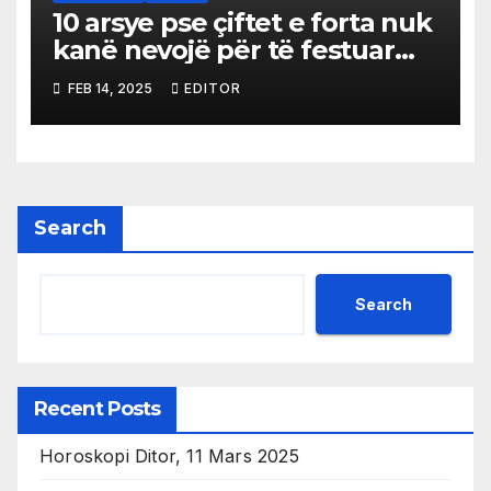
10 arsye pse çiftet e forta nuk
kanë nevojë për të festuar
ditën e Shën Valentinit
FEB 14, 2025
EDITOR
Search
Search
Recent Posts
Horoskopi Ditor, 11 Mars 2025