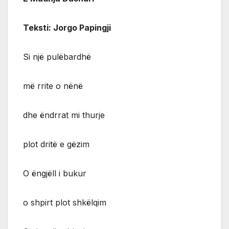
Teksti: Jorgo Papingji
Si një pulëbardhë
më rrite o nënë
dhe ëndrrat mi thurje
plot dritë e gëzim
O ëngjëll i bukur
o shpirt plot shkëlqim