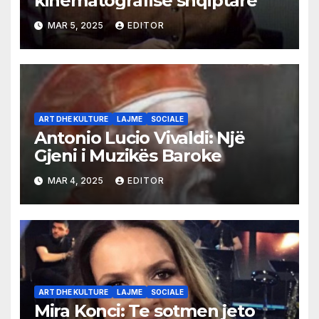
kinematografise shqiptare
MAR 5, 2025
EDITOR
ART DHE KULTURE
LAJME
SOCIALE
Antonio Lucio Vivaldi: Një
Gjeni i Muzikës Baroke
MAR 4, 2025
EDITOR
ART DHE KULTURE
LAJME
SOCIALE
Mira Konci: Te sotmen jeto