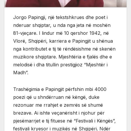
Jorgo Papingji, një tekstshkrues dhe poet i
nderuar shqiptar, u nda nga jeta në moshën
81-vjeçare. I lindur më 10 qershor 1942, në
Vlorë, Shqipëri, karriera e Papingjit u shënua
nga kontributet e tij të rëndësishme në skenën
muzikore shqiptare. Mjeshtëria e fjalës dhe e
melodisë i dha titullin prestigjioz “Mjeshtër i
Madh”.
Trashëgimia e Papingjit përfshin mbi 4000
poezi që u shndërruan në këngë, duke
rezonuar me rrahjet e zemrës së shumë
brezave. Ai ishte veçanërisht i njohur për
pjesëmarrjet e tij fituese në “Festivali i Këngës”,
festivali kryesor i muzikës në Shqipëri. Ndër