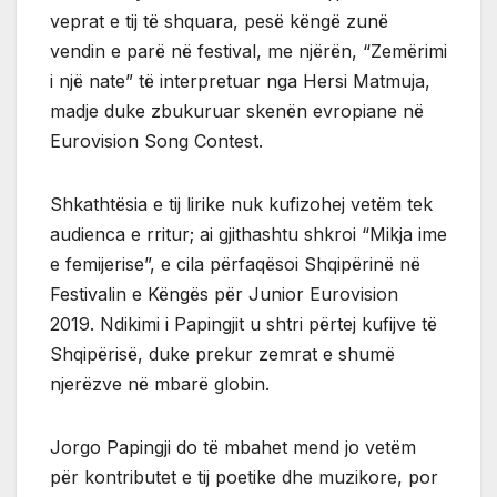
veprat e tij të shquara, pesë këngë zunë
vendin e parë në festival, me njërën, “Zemërimi
i një nate” të interpretuar nga Hersi Matmuja,
madje duke zbukuruar skenën evropiane në
Eurovision Song Contest.
Shkathtësia e tij lirike nuk kufizohej vetëm tek
audienca e rritur; ai gjithashtu shkroi “Mikja ime
e femijerise”, e cila përfaqësoi Shqipërinë në
Festivalin e Këngës për Junior Eurovision
2019. Ndikimi i Papingjit u shtri përtej kufijve të
Shqipërisë, duke prekur zemrat e shumë
njerëzve në mbarë globin.
Jorgo Papingji do të mbahet mend jo vetëm
për kontributet e tij poetike dhe muzikore, por