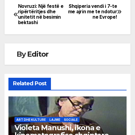
Novruzi: Një festë e
Shqiperia vendi i 7-te
Post
ripërtëritjes dhe
me ajrin me te ndotur
unitetit në besimin
ne Evrope!
navigation
bektashi
By
Editor
Related Post
ART DHE KULTURE
LAJME
SOCIALE
Violeta Manushi, ikona e