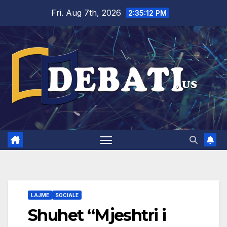
Skip
Fri. Aug 7th, 2026
2:35:13 PM
to
content
LAJME
SOCIALE
Shuhet “Mjeshtri i