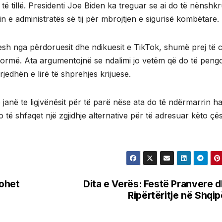
 të tillë. Presidenti Joe Biden ka treguar se ai do të nënshkr
in e administratës së tij për mbrojtjen e sigurisë kombëtare.
sh nga përdoruesit dhe ndikuesit e TikTok, shumë prej të c
formë. Ata argumentojnë se ndalimi jo vetëm që do të peng
rjedhën e lirë të shprehjes krijuese.
ë janë te ligjvënësit për të parë nëse ata do të ndërmarrin h
të shfaqet një zgjidhje alternative për të adresuar këto çës
tohet
Dita e Verës: Festë Pranvere 
Ripërtëritje në Shqip