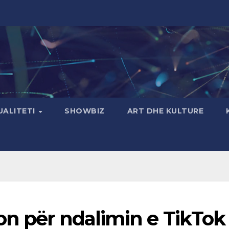
UALITETI
SHOWBIZ
ART DHE KULTURE
on për ndalimin e TikTok