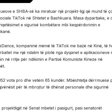
esve e SHBA-së ka miratuar një projekt-ligj që mund të ç
sociale TikTok në Shtetet e Bashkuara. Masa dypartiake, e c
shqetësimet e sigurisë kombëtare mbi keqpërdorimin e
ikanë.
 ByteDance, kompaninë mëmë të TikTok me bazë në Kinë, të 
ërballet me një ndalim të plotë nga dyqanet e aplikacioneve 
n në rritje për ndikimin e Partisë Komuniste Kineze në
ët.
352 vota pro dhe vetëm 65 kundër. Mbështetja dërrmuese 
igjvënësit për të mbrojtur të dhënat personale dhe sigurinë
 projektligjit në Senat mbetet i pasigurt, pasi senatorët