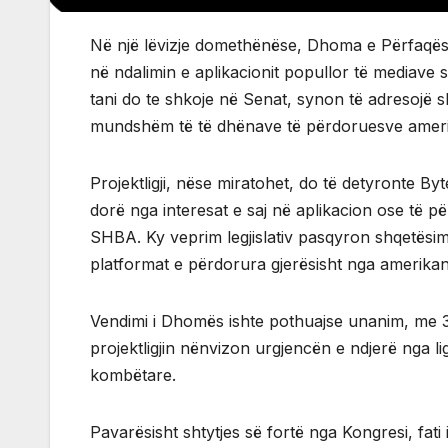
Në një lëvizje domethënëse, Dhoma e Përfaqësu
në ndalimin e aplikacionit popullor të mediave 
tani do te shkoje në Senat, synon të adresojë 
mundshëm të të dhënave të përdoruesve amer
Projektligji, nëse miratohet, do të detyronte
dorë nga interesat e saj në aplikacion ose të p
SHBA. Ky veprim legjislativ pasqyron shqetësimi
platformat e përdorura gjerësisht nga amerikan
Vendimi i Dhomës ishte pothuajse unanim, me 
projektligjin nënvizon urgjencën e ndjerë nga l
kombëtare.
Pavarësisht shtytjes së fortë nga Kongresi, fati i