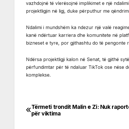
vazhdojnë të vlerësojnë implikimet e një ndalimi
projektligjin në ligj, duke përputhur me qëndrim
Ndalimi i mundshëm ka ndezur një valë reagime
kanë ndërtuar karriera dhe komunitete në plat
bizneset e tyre, por gjithashtu do të pengonte r
Ndërsa projektligji kalon në Senat, të gjithë syt
përfundimtar për të ndaluar TikTok ose nëse do 
komplekse.
Tërmeti trondit Malin e Zi: Nuk rapor
Post
për viktima
navigation