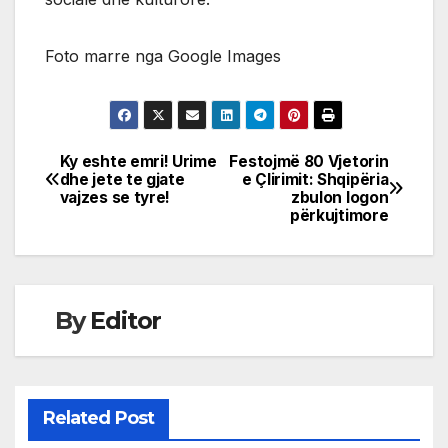
Foto marre nga Google Images
Ky eshte emri! Urime
Festojmë 80 Vjetorin
Post
dhe jete te gjate
e Çlirimit: Shqipëria
vajzes se tyre!
zbulon logon
navigation
përkujtimore
By
Editor
Related Post