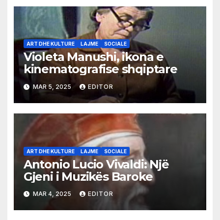
ART DHE KULTURE
LAJME
SOCIALE
Violeta Manushi, ikona e
kinematografise shqiptare
MAR 5, 2025
EDITOR
ART DHE KULTURE
LAJME
SOCIALE
Antonio Lucio Vivaldi: Një
Gjeni i Muzikës Baroke
MAR 4, 2025
EDITOR