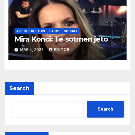
ART DHE KULTURE
LAJME
SOCIALE
Mira Konci: Te sotmen jeto
MAR 4, 2025
EDITOR
Search
Search