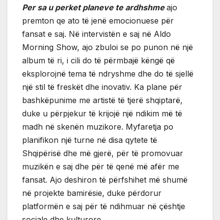
Per sa u perket planeve te ardhshme
ajo
premton qe ato të jenë emocionuese për
fansat e saj. Në intervistën e saj në Aldo
Morning Show, ajo zbuloi se po punon në një
album të ri, i cili do të përmbajë këngë që
eksplorojnë tema të ndryshme dhe do të sjellë
një stil të freskët dhe inovativ. Ka plane për
bashkëpunime me artistë të tjerë shqiptarë,
duke u përpjekur të krijojë një ndikim më të
madh në skenën muzikore. Myfaretja po
planifikon një turne në disa qytete të
Shqipërisë dhe më gjerë, për të promovuar
muzikën e saj dhe për të qenë më afër me
fansat. Ajo deshiron të përfshihet më shumë
në projekte bamirësie, duke përdorur
platformën e saj për të ndihmuar në çështje
sociale dhe kulturore.