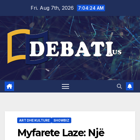
Skip
Fri. Aug 7th, 2026
7:04:25 AM
to
content
ART DHE KULTURE
SHOWBIZ
Myfarete Laze: Një