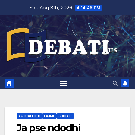
Skip
Sat. Aug 8th, 2026
4:14:46 PM
to
content
AKTUALITETI
LAJME
SOCIALE
Ja pse ndodhi