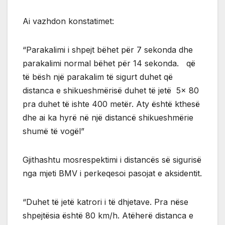
Ai vazhdon konstatimet:
“Parakalimi i shpejt bëhet për 7 sekonda dhe
parakalimi normal bëhet për 14 sekonda. që
të bësh një parakalim të sigurt duhet që
distanca e shikueshmërisë duhet të jetë 5x 80
pra duhet të ishte 400 metër. Aty është kthesë
dhe ai ka hyrë në një distancë shikueshmërie
shumë të vogël”
Gjithashtu mosrespektimi i distancës së sigurisë
nga mjeti BMV i perkeqesoi pasojat e aksidentit.
“Duhet të jetë katrori i të dhjetave. Pra nëse
shpejtësia është 80 km/h. Atëherë distanca e