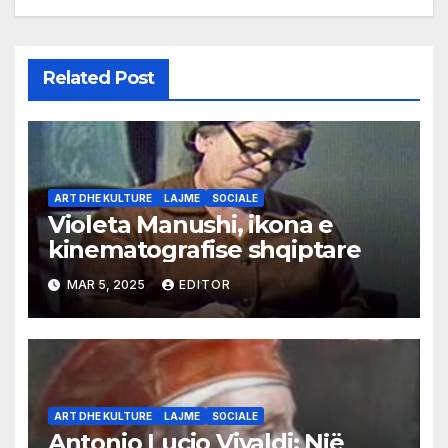
Related Post
ART DHE KULTURE
LAJME
SOCIALE
Violeta Manushi, ikona e
kinematografise shqiptare
MAR 5, 2025
EDITOR
ART DHE KULTURE
LAJME
SOCIALE
Antonio Lucio Vivaldi: Një