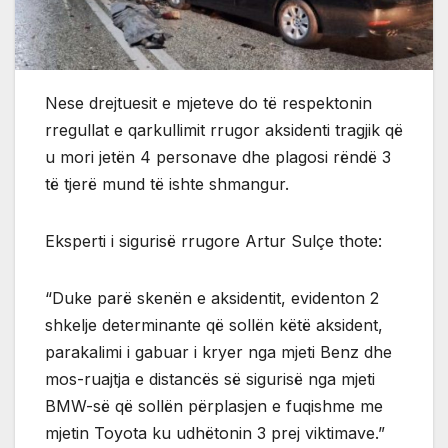
Nese drejtuesit e mjeteve do të respektonin
rregullat e qarkullimit rrugor aksidenti tragjik që
u mori jetën 4 personave dhe plagosi rëndë 3
të tjerë mund të ishte shmangur.
Eksperti i sigurisë rrugore Artur Sulçe thote:
“Duke parë skenën e aksidentit, evidenton 2
shkelje determinante që sollën këtë aksident,
parakalimi i gabuar i kryer nga mjeti Benz dhe
mos-ruajtja e distancës së sigurisë nga mjeti
BMW-së që sollën përplasjen e fuqishme me
mjetin Toyota ku udhëtonin 3 prej viktimave.”