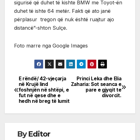
sigurisë që duhet të kishte BMW me Toyot-ën
duhet të ishte 64 metër. Fakti që ato janë
përplasur tregon që nuk është ruajtur ajo
distancë”-shton Sulçe.
Foto marre nga Google Images
E rëndë/ 42-vjeçarja
Princi Leka dhe Elia
Post
në Krujë lind
Zaharia: Sot seanca e
foshnjën në shtëpi, e
pare e gjyqit te
navigation
fut në qese dhe e
divorcit.
hedh në breg të lumit
By
Editor