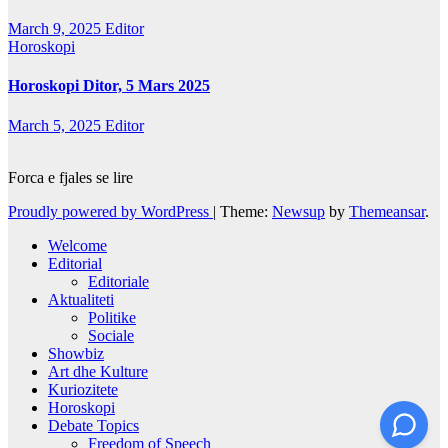
March 9, 2025
Editor
Horoskopi
Horoskopi Ditor, 5 Mars 2025
March 5, 2025
Editor
Forca e fjales se lire
Proudly powered by WordPress
|
Theme:
Newsup
by
Themeansar
.
Welcome
Editorial
Editoriale
Aktualiteti
Politike
Sociale
Showbiz
Art dhe Kulture
Kuriozitete
Horoskopi
Debate Topics
Freedom of Speech