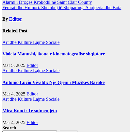
Post
Alarmi i Drogës Krokodil në Saint Clair County
Femrat dhe Humori: Shembuj të Shquar nga Shqiperia dhe Bota
navigation
By
Editor
Related Post
Art dhe Kulture
Lajme
Sociale
Violeta Manushi, ikona e kinematografise shqiptare
Mar 5, 2025
Editor
Art dhe Kulture
Lajme
Sociale
Antonio Lucio Vivaldi: Një Gjeni i Muzikës Baroke
Mar 4, 2025
Editor
Art dhe Kulture
Lajme
Sociale
Mira Konci: Te sotmen jeto
Mar 4, 2025
Editor
Search