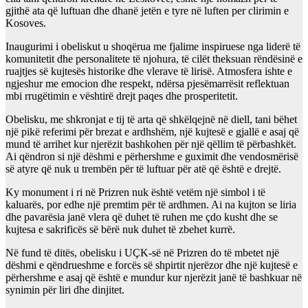
gjithë ata që luftuan dhe dhanë jetën e tyre në luften per clirimin e
Kosoves.
Inaugurimi i obeliskut u shoqërua me fjalime inspiruese nga liderë të
komunitetit dhe personalitete të njohura, të cilët theksuan rëndësinë e
ruajtjes së kujtesës historike dhe vlerave të lirisë. Atmosfera ishte e
ngjeshur me emocion dhe respekt, ndërsa pjesëmarrësit reflektuan
mbi rrugëtimin e vështirë drejt paqes dhe prosperitetit.
Obelisku, me shkronjat e tij të arta që shkëlqejnë në diell, tani bëhet
një pikë referimi për brezat e ardhshëm, një kujtesë e gjallë e asaj që
mund të arrihet kur njerëzit bashkohen për një qëllim të përbashkët.
Ai qëndron si një dëshmi e përhershme e guximit dhe vendosmërisë
së atyre që nuk u trembën për të luftuar për atë që është e drejtë.
Ky monument i ri në Prizren nuk është vetëm një simbol i të
kaluarës, por edhe një premtim për të ardhmen. Ai na kujton se liria
dhe pavarësia janë vlera që duhet të ruhen me çdo kusht dhe se
kujtesa e sakrificës së bërë nuk duhet të zbehet kurrë.
Në fund të ditës, obelisku i UÇK-së në Prizren do të mbetet një
dëshmi e qëndrueshme e forcës së shpirtit njerëzor dhe një kujtesë e
përhershme e asaj që është e mundur kur njerëzit janë të bashkuar në
synimin për liri dhe dinjitet.