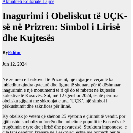
Aktualiteti
Editoriale
Lajme
Inagurimi i Obeliskut të UÇK-
së në Prizren: Simbol i Lirisë
dhe Kujtesës
By
Editor
Jun 12, 2024
Në zemrën e Leskovcit të Prizrenit, një ngjarje e veçantë ka
mbledhur qindra qytetarë dhe figura të shquara për të dëshmuar
inagurimin e një monumenti të ri që do të mbetet në kujtesën
kolektive të Kosovës. Sot, më 12 Qershor 2024, është përuruar
obelisku gjigant me shkronjat e arta ‘UÇK’, një simbol i
përkushtimit dhe sakrificës për lirinë.
Ky obelisk jo vetëm që shënon 25-vjetorin e çlirimit të vendit, por
gjithashtu simbolizon forcën dhe unitetin e popullit të Kosovës në
rrugëtimin e tyre drejt lirisë dhe pavarësisë. Struktura imponuese, e
cila tani qëndron krenare në Leskovec, është një homazh për të