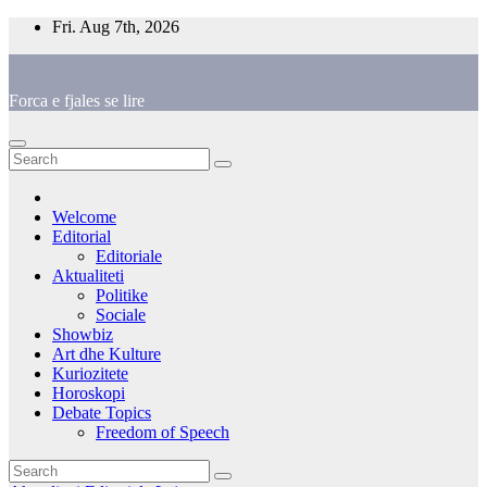
Skip
Fri. Aug 7th, 2026
to
content
Forca e fjales se lire
Welcome
Editorial
Editoriale
Aktualiteti
Politike
Sociale
Showbiz
Art dhe Kulture
Kuriozitete
Horoskopi
Debate Topics
Freedom of Speech