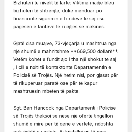
Bizhuteri të nivelit të lartë: Viktima madje bleu
bizhuteri të shtrenjta, duke menduar po
financonte sigurimin e fondeve të saj ose
pagesën e tarifave të ruajtjes së makinës.
Gjatë disa muajve, 73-vjeçarja u mashtrua nga
një shumë e mahnitshme **669,500 dollarë**.
Vetëm kohët e fundit ajo i tha një shokut te saj
, i cili e nxiti të kontaktonte Departamentin e
Policisë së Trojës. Një hetim nisi, por gjasat për
të rikuperuar paratë ose për të kapur
mashtruesin mbeten të pakta.
Sgt. Ben Hancock nga Departamenti i Policisë
së Trojës theksoi se nëse një ofertë tingëllon
shumë e mirë për të qenë e vërtetë, ndoshta
nuk është e vertete. Ai këshilloi që të mos