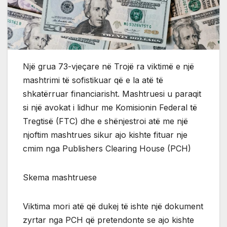
Një grua 73-vjeçare në Trojë ra viktimë e një
mashtrimi të sofistikuar që e la atë të
shkatërruar financiarisht. Mashtruesi u paraqit
si një avokat i lidhur me Komisionin Federal të
Tregtisë (FTC) dhe e shënjestroi atë me një
njoftim mashtrues sikur ajo kishte fituar nje
cmim nga Publishers Clearing House (PCH)
Skema mashtruese
Viktima mori atë që dukej të ishte një dokument
zyrtar nga PCH që pretendonte se ajo kishte