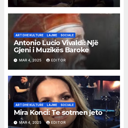
ART DHE KULTURE
LAJME
SOCIALE
Antonio Lucio Vivaldi: Një
Gjeni i Muzikës Baroke
MAR 4, 2025
EDITOR
ART DHE KULTURE
LAJME
SOCIALE
Mira Konci: Te sotmen jeto
MAR 4, 2025
EDITOR