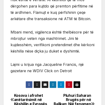
dërgohen para kujtdo që premton përfitime në
të ardhmen. Flamujt e kuq përfshinin çeqe
arkëtare dhe transaksione në ATM të Bitcoin.
Mbani mend, vigjilenca është thelbësore për të
mbrojtur veten nga mashtrimet. Jini të
kujdesshëm, verifikoni pretendimet dhe kërkoni
këshilla nëse diçka ju duket e dyshimtë.
Lajmi u krijua nga Jacqueline Francis, një
gazetare ne WDIV Click on Detroit
Kosova i afrohet
Pluhuri Saharan
Post
anëtarësimit në
Rrugës për në
Këshillin e Evropës
Ballkan: Një fenomen