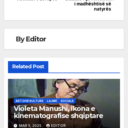
navigation
i madhështisë së
natyrës
By
Editor
Related Post
ART DHE KULTURE
LAJME
SOCIALE
Violeta Manushi, ikona e
kinematografise shqiptare
MAR 5, 2025
EDITOR