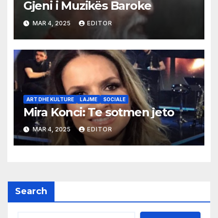
Gjeni i Muzikës Baroke
MAR 4, 2025
EDITOR
ART DHE KULTURE
LAJME
SOCIALE
Mira Konci: Te sotmen jeto
MAR 4, 2025
EDITOR
Search