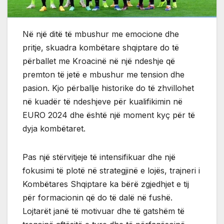
Në një ditë të mbushur me emocione dhe
pritje, skuadra kombëtare shqiptare do të
përballet me Kroacinë në një ndeshje që
premton të jetë e mbushur me tension dhe
pasion. Kjo përballje historike do të zhvillohet
në kuadër të ndeshjeve për kualifikimin në
EURO 2024 dhe është një moment kyç për të
dyja kombëtaret.
Pas një stërvitjeje të intensifikuar dhe një
fokusimi të plotë në strategjinë e lojës, trajneri i
Kombëtares Shqiptare ka bërë zgjedhjet e tij
për formacionin që do të dalë në fushë.
Lojtarët janë të motivuar dhe të gatshëm të