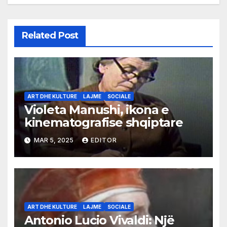
Related Post
ART DHE KULTURE
LAJME
SOCIALE
Violeta Manushi, ikona e
kinematografise shqiptare
MAR 5, 2025
EDITOR
ART DHE KULTURE
LAJME
SOCIALE
Antonio Lucio Vivaldi: Një