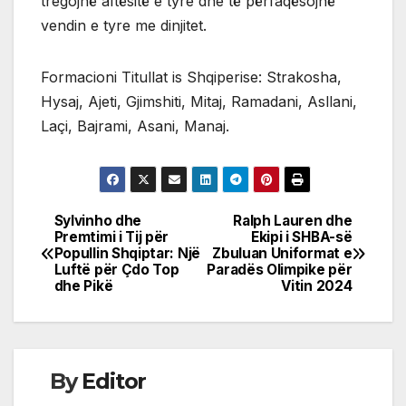
tregojnë aftësitë e tyre dhe të përfaqësojnë
vendin e tyre me dinjitet.
Formacioni Titullat is Shqiperise: Strakosha,
Hysaj, Ajeti, Gjimshiti, Mitaj, Ramadani, Asllani,
Laçi, Bajrami, Asani, Manaj.
Sylvinho dhe
Ralph Lauren dhe
Post
Premtimi i Tij për
Ekipi i SHBA-së
Popullin Shqiptar: Një
Zbuluan Uniformat e
navigation
Luftë për Çdo Top
Paradës Olimpike për
dhe Pikë
Vitin 2024
By
Editor