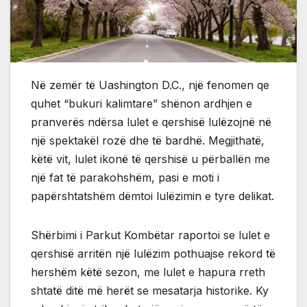
Në zemër të Uashington D.C., një fenomen qe
quhet “bukuri kalimtare” shënon ardhjen e
pranverës ndërsa lulet e qershisë lulëzojnë në
një spektakël rozë dhe të bardhë. Megjithatë,
këtë vit, lulet ikonë të qershisë u përballën me
një fat të parakohshëm, pasi e moti i
papërshtatshëm dëmtoi lulëzimin e tyre delikat.
Shërbimi i Parkut Kombëtar raportoi se lulet e
qershisë arritën një lulëzim pothuajse rekord të
hershëm këtë sezon, me lulet e hapura rreth
shtatë ditë më herët se mesatarja historike. Ky