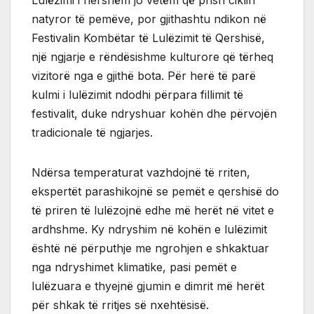
natyror të pemëve, por gjithashtu ndikon në
Festivalin Kombëtar të Lulëzimit të Qershisë,
një ngjarje e rëndësishme kulturore që tërheq
vizitorë nga e gjithë bota. Për herë të parë
kulmi i lulëzimit ndodhi përpara fillimit të
festivalit, duke ndryshuar kohën dhe përvojën
tradicionale të ngjarjes.
Ndërsa temperaturat vazhdojnë të rriten,
ekspertët parashikojnë se pemët e qershisë do
të priren të lulëzojnë edhe më herët në vitet e
ardhshme. Ky ndryshim në kohën e lulëzimit
është në përputhje me ngrohjen e shkaktuar
nga ndryshimet klimatike, pasi pemët e
lulëzuara e thyejnë gjumin e dimrit më herët
për shkak të rritjes së nxehtësisë.