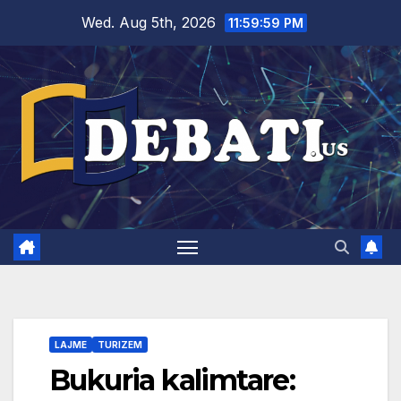
Skip
Wed. Aug 5th, 2026
12:00:00 AM
to
content
LAJME
TURIZEM
Bukuria kalimtare: