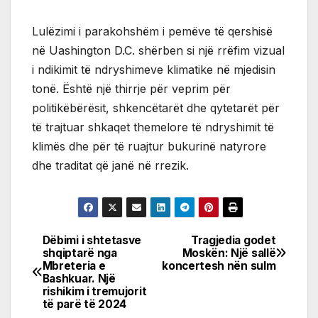
Lulëzimi i parakohshëm i pemëve të qershisë
në Uashington D.C. shërben si një rrëfim vizual
i ndikimit të ndryshimeve klimatike në mjedisin
tonë. Është një thirrje për veprim për
politikëbërësit, shkencëtarët dhe qytetarët për
të trajtuar shkaqet themelore të ndryshimit të
klimës dhe për të ruajtur bukurinë natyrore
dhe traditat që janë në rrezik.
Dëbimi i shtetasve
Tragjedia godet
Post
shqiptarë nga
Moskën: Një sallë
Mbreteria e
koncertesh nën sulm
navigation
Bashkuar. Një
rishikim i tremujorit
të parë të 2024