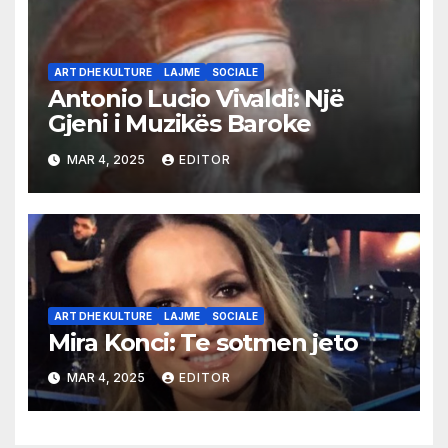
ART DHE KULTURE
LAJME
SOCIALE
Antonio Lucio Vivaldi: Një
Gjeni i Muzikës Baroke
MAR 4, 2025
EDITOR
ART DHE KULTURE
LAJME
SOCIALE
Mira Konci: Te sotmen jeto
MAR 4, 2025
EDITOR