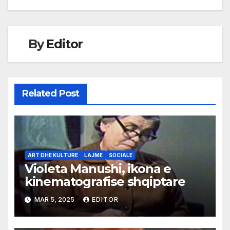
By
Editor
Related Post
ART DHE KULTURE
LAJME
SOCIALE
Violeta Manushi, ikona e
kinematografise shqiptare
MAR 5, 2025
EDITOR