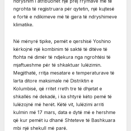
ndryshim i atribuohet një prej rrymave më të
ngrohta të regjistruara për qytetin, një kujtesë
e fortë e ndikimeve më të gjera të ndryshimeve
klimatike.
Në mënyrë tipike, pemët e qershisë Yoshino
kërkojnë një kombinim të saktë të ditëve të
ftohta në dimër të ndjekura nga ngrohtësi të
mjaftueshme për të shkaktuar lulëzimin.
Megjithatë, rritja mesatare e temperaturave të
larta ditore maksimale në Distriktin e
Kolumbisë, që rritet rreth tre të dhjetat e
shkallës në dekadë, i ka shtyrë këto pemë të
lulëzojnë më herët. Këtë vit, lulëzimi arriti
kulmin më 17 mars, data e dytë më e hershme
që kur pemët iu dhanë Shteteve të Bashkuara
mbi një shekull më parë.