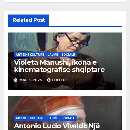
Related Post
ART DHE KULTURE
LAJME
SOCIALE
Violeta Manushi, ikona e
kinematografise shqiptare
MAR 5, 2025
EDITOR
ART DHE KULTURE
LAJME
SOCIALE
Antonio Lucio Vivaldi: Një