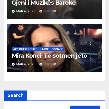
Gjeni i Muzikës Baroke
MAR 4, 2025
EDITOR
ART DHE KULTURE
LAJME
SOCIALE
Mira Konci: Te sotmen jeto
MAR 4, 2025
EDITOR
Search