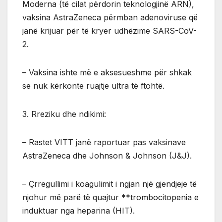
Moderna (të cilat përdorin teknologjinë ARN),
vaksina AstraZeneca përmban adenoviruse që
janë krijuar për të kryer udhëzime SARS-CoV-
2.
– Vaksina ishte më e aksesueshme për shkak
se nuk kërkonte ruajtje ultra të ftohtë.
3. Rreziku dhe ndikimi:
– Rastet VITT janë raportuar pas vaksinave
AstraZeneca dhe Johnson & Johnson (J&J).
– Çrregullimi i koagulimit i ngjan një gjendjeje të
njohur më parë të quajtur **trombocitopenia e
induktuar nga heparina (HIT).