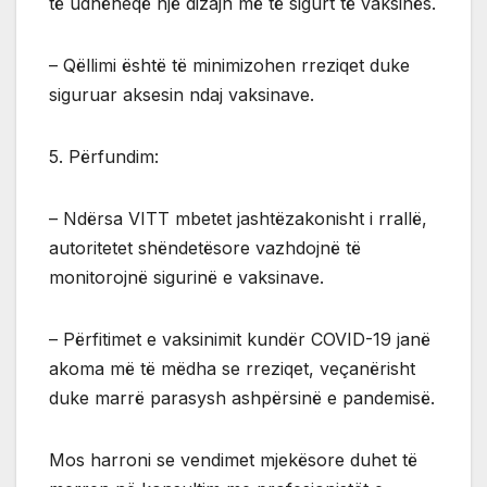
të udhëheqë një dizajn më të sigurt të vaksinës.
– Qëllimi është të minimizohen rreziqet duke
siguruar aksesin ndaj vaksinave.
5. Përfundim:
– Ndërsa VITT mbetet jashtëzakonisht i rrallë,
autoritetet shëndetësore vazhdojnë të
monitorojnë sigurinë e vaksinave.
– Përfitimet e vaksinimit kundër COVID-19 janë
akoma më të mëdha se rreziqet, veçanërisht
duke marrë parasysh ashpërsinë e pandemisë.
Mos harroni se vendimet mjekësore duhet të