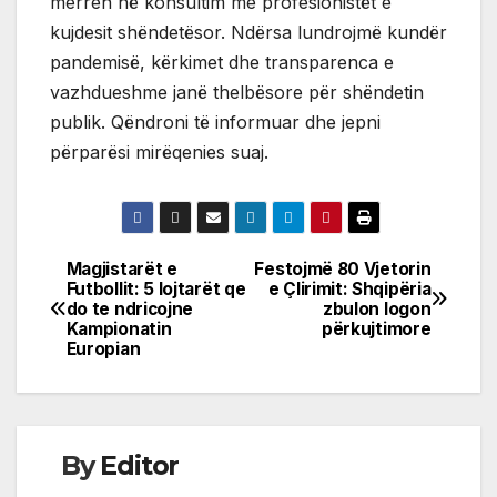
merren në konsultim me profesionistët e
kujdesit shëndetësor. Ndërsa lundrojmë kundër
pandemisë, kërkimet dhe transparenca e
vazhdueshme janë thelbësore për shëndetin
publik. Qëndroni të informuar dhe jepni
përparësi mirëqenies suaj.
Magjistarët e
Festojmë 80 Vjetorin
Post
Futbollit: 5 lojtarët qe
e Çlirimit: Shqipëria
do te ndricojne
zbulon logon
navigation
Kampionatin
përkujtimore
Europian
By
Editor