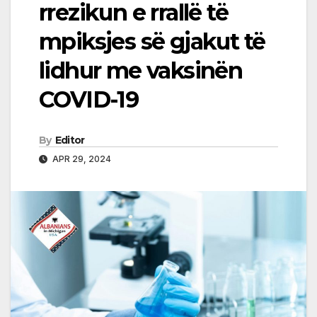
rrezikun e rrallë të
mpiksjes së gjakut të
lidhur me vaksinën
COVID-19
By
Editor
APR 29, 2024