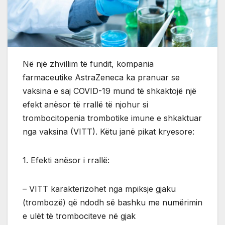
Në një zhvillim të fundit, kompania
farmaceutike AstraZeneca ka pranuar se
vaksina e saj COVID-19 mund të shkaktojë një
efekt anësor të rrallë të njohur si
trombocitopenia trombotike imune e shkaktuar
nga vaksina (VITT). Këtu janë pikat kryesore:
1. Efekti anësor i rrallë:
– VITT karakterizohet nga mpiksje gjaku
(trombozë) që ndodh së bashku me numërimin
e ulët të trombociteve në gjak