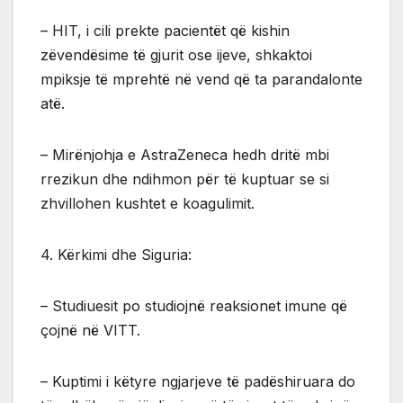
– HIT, i cili prekte pacientët që kishin
zëvendësime të gjurit ose ijeve, shkaktoi
mpiksje të mprehtë në vend që ta parandalonte
atë.
– Mirënjohja e AstraZeneca hedh dritë mbi
rrezikun dhe ndihmon për të kuptuar se si
zhvillohen kushtet e koagulimit.
4. Kërkimi dhe Siguria:
– Studiuesit po studiojnë reaksionet imune që
çojnë në VITT.
– Kuptimi i këtyre ngjarjeve të padëshiruara do