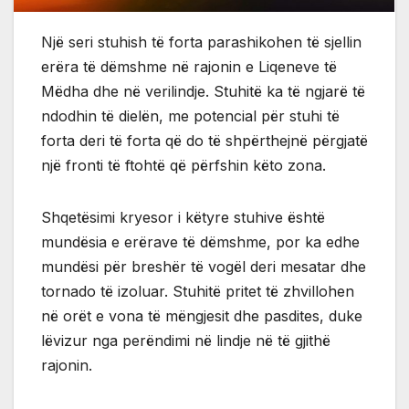
Një seri stuhish të forta parashikohen të sjellin
erëra të dëmshme në rajonin e Liqeneve të
Mëdha dhe në verilindje. Stuhitë ka të ngjarë të
ndodhin të dielën, me potencial për stuhi të
forta deri të forta që do të shpërthejnë përgjatë
një fronti të ftohtë që përfshin këto zona.
Shqetësimi kryesor i këtyre stuhive është
mundësia e erërave të dëmshme, por ka edhe
mundësi për breshër të vogël deri mesatar dhe
tornado të izoluar. Stuhitë pritet të zhvillohen
në orët e vona të mëngjesit dhe pasdites, duke
lëvizur nga perëndimi në lindje në të gjithë
rajonin.