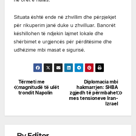
Situata është ende në zhvillim dhe përpjekjet
për rikuperim janë duke u zhvilluar. Banorët
këshillohen të ndjekin lajmet lokale dhe
shërbimet e urgjencës për përditësime dhe
udhëzime mbi masat e sigurisë.
Tërmeti me
Diplomacia mbi
Post
magnitudë të ulët
hakmarrjen: SHBA
trondit Napolin
zgjedh të përmbahet
navigation
mes tensioneve Iran-
Izrael
By
Editor