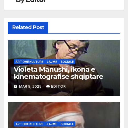
Related Post
ART DHE KULTURE
LAJME
SOCIALE
Violeta Manushi, ikona e
kinematografise shqiptare
MAR 5, 2025
EDITOR
ART DHE KULTURE
LAJME
SOCIALE