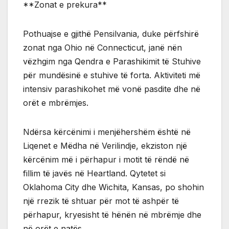
**Zonat e prekura**
Pothuajse e gjithë Pensilvania, duke përfshirë
zonat nga Ohio në Connecticut, janë nën
vëzhgim nga Qendra e Parashikimit të Stuhive
për mundësinë e stuhive të forta. Aktiviteti më
intensiv parashikohet më vonë pasdite dhe në
orët e mbrëmjes.
Ndërsa kërcënimi i menjëhershëm është në
Liqenet e Mëdha në Verilindje, ekziston një
kërcënim më i përhapur i motit të rëndë në
fillim të javës në Heartland. Qytetet si
Oklahoma City dhe Wichita, Kansas, po shohin
një rrezik të shtuar për mot të ashpër të
përhapur, kryesisht të hënën në mbrëmje dhe
në orët e natës.