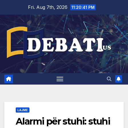
Skip
Fri. Aug 7th, 2026
11:20:42 PM
to
content
LAJME
Alarmi për stuhi: stuhi