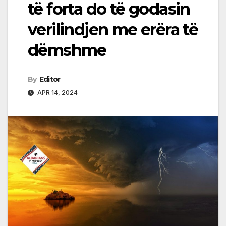
të forta do të godasin
verilindjen me erëra të
dëmshme
By
Editor
APR 14, 2024