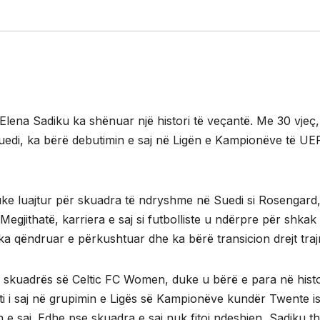
 Elena Sadiku ka shënuar një histori të veçantë. Me 30 vjeç,
ë Suedi, ka bërë debutimin e saj në Ligën e Kampionëve të UE
, duke luajtur për skuadra të ndryshme në Suedi si Rosengard
gjithatë, karriera e saj si futbolliste u ndërpre për shkak 
a qëndruar e përkushtuar dhe ka bërë transicion drejt trajn
e skuadrës së Celtic FC Women, duke u bërë e para në hist
ebuti i saj në grupimin e Ligës së Kampionëve kundër Twente i
e saj. Edhe pse skuadra e saj nuk fitoi ndeshjen, Sadiku t