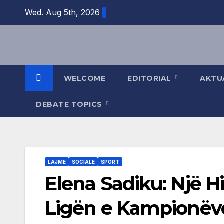
Skip
Wed. Aug 5th, 2026
to
content
WELCOME
EDITORIAL
AKTU
DEBATE TOPICS
LAJME
SOCIALE
SPORT
Elena Sadiku: Një 
Ligën e Kampionëv