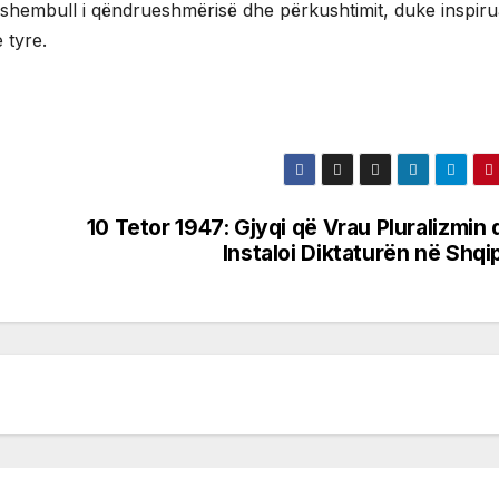
jë shembull i qëndrueshmërisë dhe përkushtimit, duke inspiru
 tyre.
10 Tetor 1947: Gjyqi që Vrau Pluralizmin
Instaloi Diktaturën në Shqi