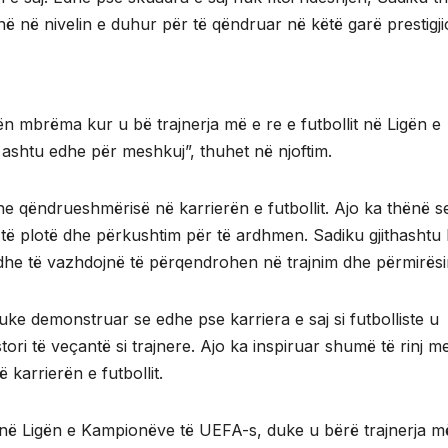
 në nivelin e duhur për të qëndruar në këtë garë prestigji
tën mbrëma kur u bë trajnerja më e re e futbollit në Ligën e
 ashtu edhe për meshkuj”, thuhet në njoftim.
e qëndrueshmërisë në karrierën e futbollit. Ajo ka thënë s
i të plotë dhe përkushtim për të ardhmen. Sadiku gjithashtu
n dhe të vazhdojnë të përqendrohen në trajnim dhe përmirës
duke demonstruar se edhe pse karriera e saj si futbolliste u
stori të veçantë si trajnere. Ajo ka inspiruar shumë të rinj m
karrierën e futbollit.
ë në Ligën e Kampionëve të UEFA-s, duke u bërë trajnerja m