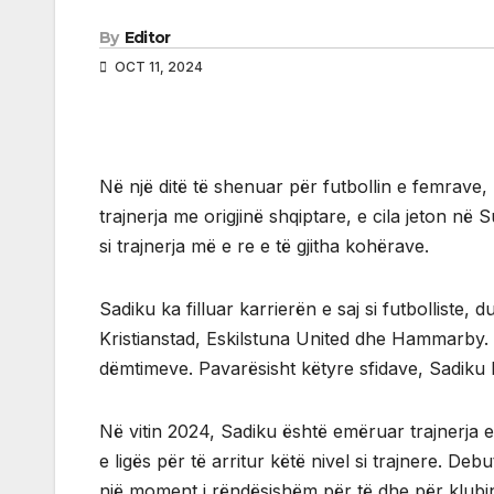
By
Editor
OCT 11, 2024
Në një ditë të shenuar për futbollin e femrave,
trajnerja me origjinë shqiptare, e cila jeton n
si trajnerja më e re e të gjitha kohërave.
Sadiku ka filluar karrierën e saj si futbolliste
Kristianstad, Eskilstuna United dhe Hammarby. Me
dëmtimeve. Pavarësisht këtyre sfidave, Sadiku k
Në vitin 2024, Sadiku është emëruar trajnerja 
e ligës për të arritur këtë nivel si trajnere. D
një moment i rëndësishëm për të dhe për klubin 