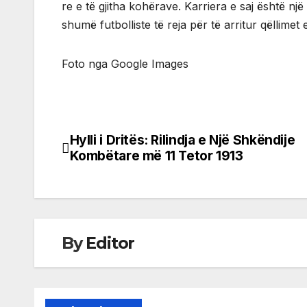
re e të gjitha kohërave. Karriera e saj është n
shumë futbolliste të reja për të arritur qëllimet e
Foto nga Google Images
Hylli i Dritës: Rilindja e Një Shkëndije
Post
Kombëtare më 11 Tetor 1913
navigation
By
Editor