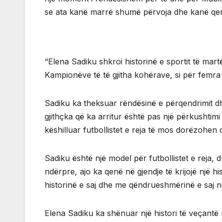
se ata kanë marrë shumë përvoja dhe kanë qenë
“Elena Sadiku shkroi historinë e sportit të mar
Kampionëve të të gjitha kohërave, si për femra
Sadiku ka theksuar rëndësinë e përqendrimit dh
gjithçka që ka arritur është pas një përkushtim
këshilluar futbollistet e reja të mos dorëzohe
Sadiku është një model për futbollistet e reja, 
ndërpre, ajo ka qenë në gjendje të krijojë një hi
historinë e saj dhe me qëndrueshmërinë e saj në 
Elena Sadiku ka shënuar një histori të veçant