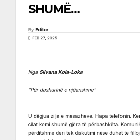
SHUMË…
By
Editor
FEB 27, 2025
Nga
Silvana Kola-Loka
“Për dashurinë e njëanshme”
U dëgjua zilja e mesazheve. Hapa telefonin. Ke
cilat kemi shumë gjëra të përbashkëta. Komuniki
përditshme deri tek diskutimi nëse duhet të fill