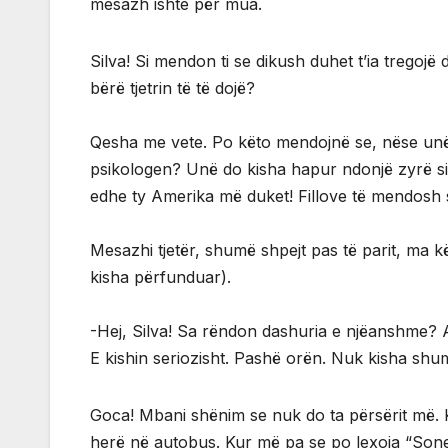
mesazh ishte për mua.
Silva! Si mendon ti se dikush duhet t’ia tregojë
bërë tjetrin të të dojë?
Qesha me vete. Po këto mendojnë se, nëse unë do
psikologen? Unë do kisha hapur ndonjë zyrë si 
edhe ty Amerika më duket! Fillove të mendosh s
Mesazhi tjetër, shumë shpejt pas të parit, ma 
kisha përfunduar).
-Hej, Silva! Sa rëndon dashuria e njëanshme?
E kishin seriozisht. Pashë orën. Nuk kisha s
Goca! Mbani shënim se nuk do ta përsërit më. K
herë në autobus. Kur më pa se po lexoja “Sonete