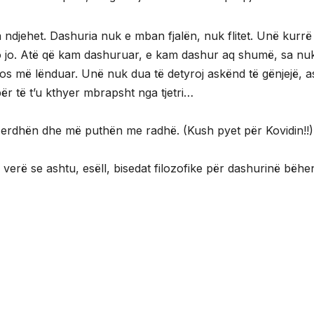
ndjehet. Dashuria nuk e mban fjalën, nuk flitet. Unë kurrë
 jo. Atë që kam dashuruar, e kam dashur aq shumë, sa nu
mos më lënduar. Unë nuk dua të detyroj askënd të gënjejë, a
ër të t’u kthyer mbrapsht nga tjetri…
 erdhën dhe më puthën me radhë. (Kush pyet për Kovidin!!)
 verë se ashtu, esëll, bisedat filozofike për dashurinë bëhe