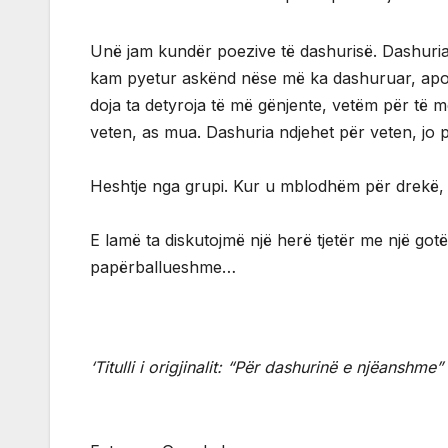
Unë jam kundër poezive të dashurisë. Dashuria 
kam pyetur askënd nëse më ka dashuruar, apo
doja ta detyroja të më gënjente, vetëm për të 
veten, as mua. Dashuria ndjehet për veten, jo p
Heshtje nga grupi. Kur u mblodhëm për drekë,
E lamë ta diskutojmë një herë tjetër me një gotë
papërballueshme…
‘Titulli i origjinalit: “Për dashurinë e njëanshme”