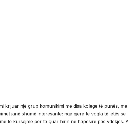
mi krijuar një grup komunikimi me disa kolege të punës, me
met janë shumë interesante; nga gjëra të vogla të jetës së
ojmë të kursejmë për ta çuar hirin në hapësirë pas vdekjes. A