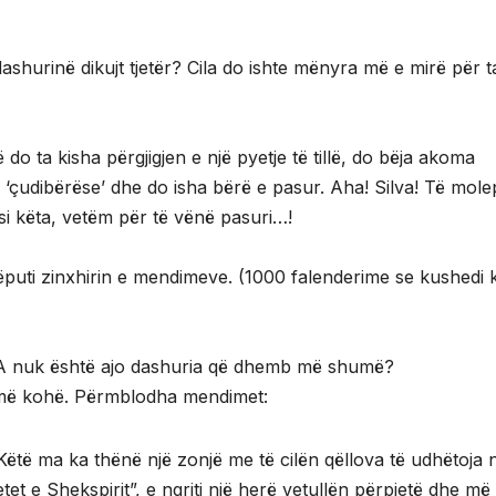
 dashurinë dikujt tjetër? Cila do ishte mënyra më e mirë për t
 ta kisha përgjigjen e një pyetje të tillë, do bëja akoma
‘çudibërëse’ dhe do isha bërë e pasur. Aha! Silva! Të mole
i këta, vetëm për të vënë pasuri…!
këputi zinxhirin e mendimeve. (1000 falenderime se kushedi 
 A nuk është ajo dashuria që dhemb më shumë?
humë kohë. Përmblodha mendimet:
ëtë ma ka thënë një zonjë me të cilën qëllova të udhëtoja n
t e Shekspirit”, e ngriti një herë vetullën përpjetë dhe më 