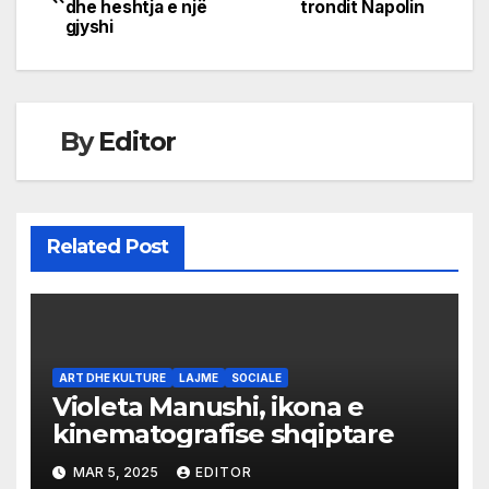
dhe heshtja e një
trondit Napolin
navigation
gjyshi
By
Editor
Related Post
ART DHE KULTURE
LAJME
SOCIALE
Violeta Manushi, ikona e
kinematografise shqiptare
MAR 5, 2025
EDITOR