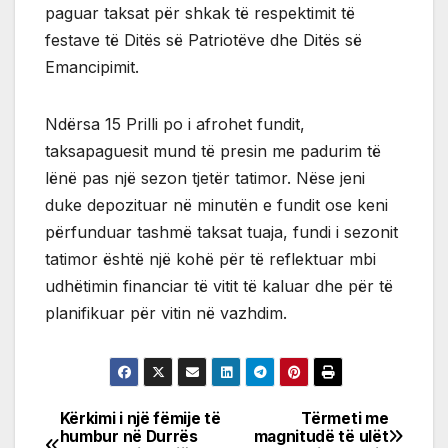
paguar taksat për shkak të respektimit të
festave të Ditës së Patriotëve dhe Ditës së
Emancipimit.
Ndërsa 15 Prilli po i afrohet fundit,
taksapaguesit mund të presin me padurim të
lënë pas një sezon tjetër tatimor. Nëse jeni
duke depozituar në minutën e fundit ose keni
përfunduar tashmë taksat tuaja, fundi i sezonit
tatimor është një kohë për të reflektuar mbi
udhëtimin financiar të vitit të kaluar dhe për të
planifikuar për vitin në vazhdim.
Kërkimi i një fëmije të
Tërmeti me
Post
humbur në Durrës
magnitudë të ulët