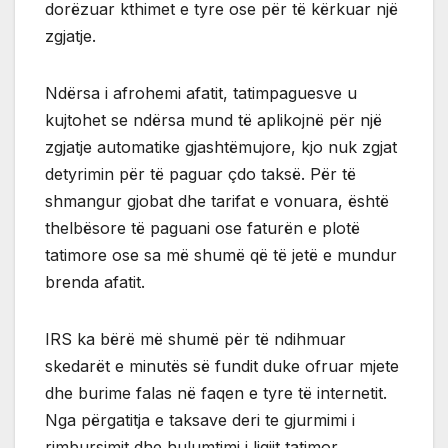
dorëzuar kthimet e tyre ose për të kërkuar një
zgjatje.
Ndërsa i afrohemi afatit, tatimpaguesve u
kujtohet se ndërsa mund të aplikojnë për një
zgjatje automatike gjashtëmujore, kjo nuk zgjat
detyrimin për të paguar çdo taksë. Për të
shmangur gjobat dhe tarifat e vonuara, është
thelbësore të paguani ose faturën e plotë
tatimore ose sa më shumë që të jetë e mundur
brenda afatit.
IRS ka bërë më shumë për të ndihmuar
skedarët e minutës së fundit duke ofruar mjete
dhe burime falas në faqen e tyre të internetit.
Nga përgatitja e taksave deri te gjurmimi i
rimbursimit dhe hulumtimi i ligjit tatimor,