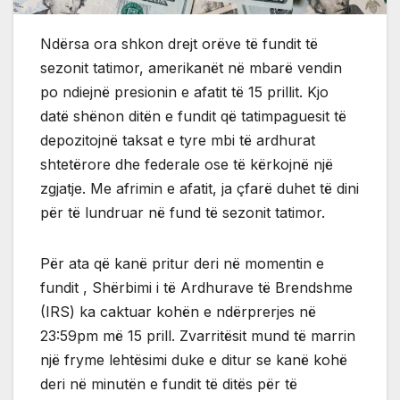
Ndërsa ora shkon drejt orëve të fundit të
sezonit tatimor, amerikanët në mbarë vendin
po ndiejnë presionin e afatit të 15 prillit. Kjo
datë shënon ditën e fundit që tatimpaguesit të
depozitojnë taksat e tyre mbi të ardhurat
shtetërore dhe federale ose të kërkojnë një
zgjatje. Me afrimin e afatit, ja çfarë duhet të dini
për të lundruar në fund të sezonit tatimor.
Për ata që kanë pritur deri në momentin e
fundit , Shërbimi i të Ardhurave të Brendshme
(IRS) ka caktuar kohën e ndërprerjes në
23:59pm më 15 prill. Zvarritësit mund të marrin
një fryme lehtësimi duke e ditur se kanë kohë
deri në minutën e fundit të ditës për të