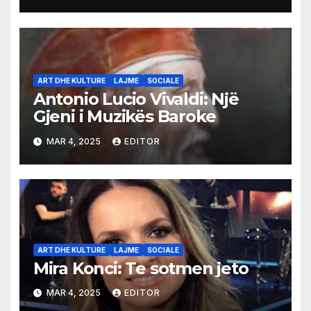
ART DHE KULTURE
LAJME
SOCIALE
Antonio Lucio Vivaldi: Një
Gjeni i Muzikës Baroke
MAR 4, 2025
EDITOR
ART DHE KULTURE
LAJME
SOCIALE
Mira Konci: Te sotmen jeto
MAR 4, 2025
EDITOR