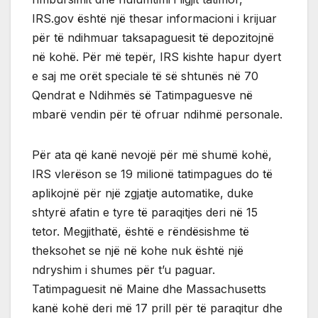
IRS.gov është një thesar informacioni i krijuar
për të ndihmuar taksapaguesit të depozitojnë
në kohë. Për më tepër, IRS kishte hapur dyert
e saj me orët speciale të së shtunës në 70
Qendrat e Ndihmës së Tatimpaguesve në
mbarë vendin për të ofruar ndihmë personale.
Për ata që kanë nevojë për më shumë kohë,
IRS vlerëson se 19 milionë tatimpagues do të
aplikojnë për një zgjatje automatike, duke
shtyrë afatin e tyre të paraqitjes deri në 15
tetor. Megjithatë, është e rëndësishme të
theksohet se një në kohe nuk është një
ndryshim i shumes për t’u paguar.
Tatimpaguesit në Maine dhe Massachusetts
kanë kohë deri më 17 prill për të paraqitur dhe