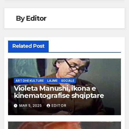
By
Editor
Related Post
ART DHE KULTURE
LAJME
SOCIALE
Violeta Manushi, ikona e
kinematografise shqiptare
MAR 5, 2025
EDITOR