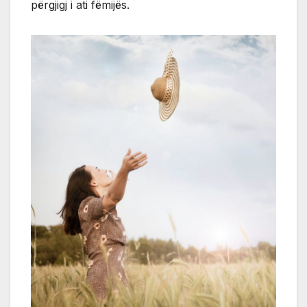
përgjigj i ati fëmijës.