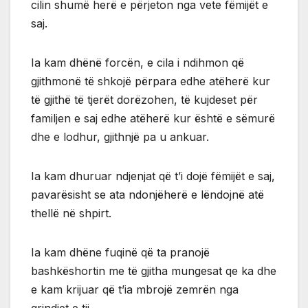
cilin shumë herë e përjeton nga vete fëmijët e
saj.
Ia kam dhënë forcën, e cila i ndihmon që
gjithmonë të shkojë përpara edhe atëherë kur
të gjithë të tjerët dorëzohen, të kujdeset për
familjen e saj edhe atëherë kur është e sëmurë
dhe e lodhur, gjithnjë pa u ankuar.
Ia kam dhuruar ndjenjat që t’i dojë fëmijët e saj,
pavarësisht se ata ndonjëherë e lëndojnë atë
thellë në shpirt.
Ia kam dhëne fuqinë që ta pranojë
bashkëshortin me të gjitha mungesat qe ka dhe
e kam krijuar që t’ia mbrojë zemrën nga