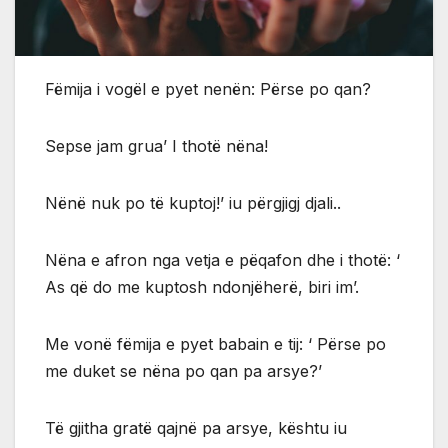
Fëmija i vogël e pyet nenën: Përse po qan?
Sepse jam grua’ I thotë nëna!
Nënë nuk po të kuptoj!’ iu përgjigj djali..
Nëna e afron nga vetja e pëqafon dhe i thotë: ‘
As që do me kuptosh ndonjëherë, biri im’.
Me vonë fëmija e pyet babain e tij: ‘ Përse po
me duket se nëna po qan pa arsye?’
Të gjitha gratë qajnë pa arsye, kështu iu