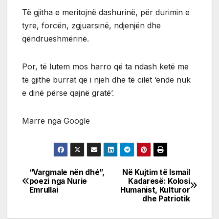
Të gjitha e meritojnë dashurinë, për durimin e
tyre, forcën, zgjuarsinë, ndjenjën dhe
qëndrueshmërinë.
Por, të lutem mos harro që ta ndash ketë me
te gjithë burrat që i njeh dhe të cilët ‘ende nuk
e dinë përse qajnë gratë’.
Marre nga Google
“Vargmale nën dhé”,
Në Kujtim të Ismail
Post
poezi nga Nurie
Kadaresë: Kolosi
Emrullai
Humanist, Kulturor
navigation
dhe Patriotik