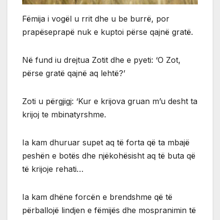
Fëmija i vogël u rrit dhe u be burrë, por
prapëseprapë nuk e kuptoi përse qajnë gratë.
Në fund iu drejtua Zotit dhe e pyeti: ‘O Zot,
përse gratë qajnë aq lehtë?’
Zoti u përgjigj: ‘Kur e krijova gruan m’u desht ta
krijoj te mbinatyrshme.
Ia kam dhuruar supet aq të forta që ta mbajë
peshën e botës dhe njëkohësisht aq të buta që
të krijoje rehati…
Ia kam dhëne forcën e brendshme që të
përballojë lindjen e fëmijës dhe mospranimin të