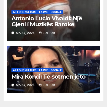
ART DHE KULTURE
LAJME
SOCIALE
Antonio Lucio Vivaldi: Një
Gjeni i Muzikës Baroke
MAR 4, 2025
EDITOR
ART DHE KULTURE
LAJME
SOCIALE
Mira Konci: Te sotmen jeto
MAR 4, 2025
EDITOR