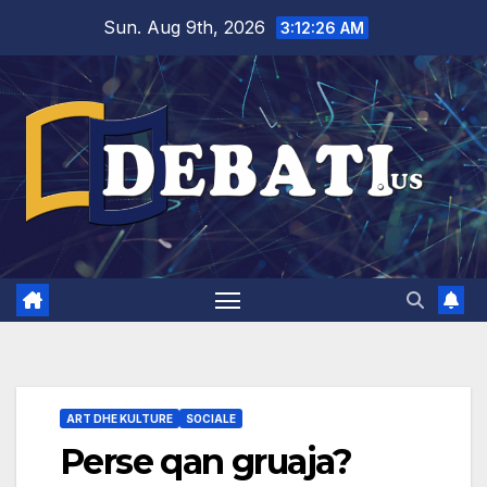
Skip
Sun. Aug 9th, 2026
3:12:28 AM
to
content
ART DHE KULTURE
SOCIALE
Perse qan gruaja?