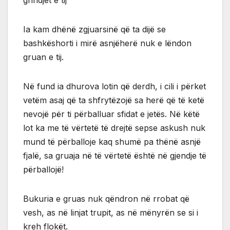
grindjet e tij
Ia kam dhënë zgjuarsinë që ta dijë se
bashkëshorti i mirë asnjëherë nuk e lëndon
gruan e tij.
Në fund ia dhurova lotin që derdh, i cili i përket
vetëm asaj që ta shfrytëzojë sa herë që të ketë
nevojë për ti përballuar sfidat e jetës. Në këtë
lot ka me të vërtetë të drejtë sepse askush nuk
mund të përballoje kaq shumë pa thënë asnjë
fjalë, sa gruaja në të vërtetë është në gjendje të
përballojë!
Bukuria e gruas nuk qëndron në rrobat që
vesh, as në linjat trupit, as në mënyrën se si i
kreh flokët.