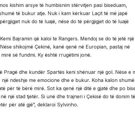
 mos kishim arsye të humbisnim stërvitjen pasi biseduam,
shumë të bukur atje. Nuk i kam kërkuar Laçit të më japë
gjigjet nuk do të luajë, nëse do të përgjigjet do të luajë
. Kemi Bajramin që kaloi te Rangers. Mendoj se do të jetë një
i. Nëse shikojmë Çekinë, kanë qenë në Europian, pastaj në
mirë së fundmi. Ky është rrugëtimi jonë.
 në Pragë dhe kundër Spartës keni shënuar një gol. Nëse e 
në një ndeshje me emocione dhe e bukur. Koha kalon shumë
të për të bërë mirë. Sot ka qenë një ditë e gjatë dhe po bis
ë një stad tjetër. Si unë dhe trajneri i Çekisë do të donim t
etër për atë gjë”, deklaroi Sylvinho.