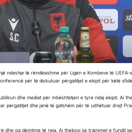
 një ndeshje të rëndësishme për Ligën e Kombeve të UEFA-s
onferencë për të diskutuar përgatitjet e ekipit për këtë sfidë
blikun dhe mediat për mbështetjen e tyre ndaj ekipit. Ai th
uar përgatitjet dhe janë të gatshëm për të udhëtuar drejt Pr
rë dhe pa dëmtime të reja. Ai theksoi se trajnimet e fundit j