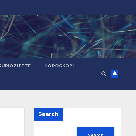
KURIOZITETE
HOROSKOPI
Search
a
Search