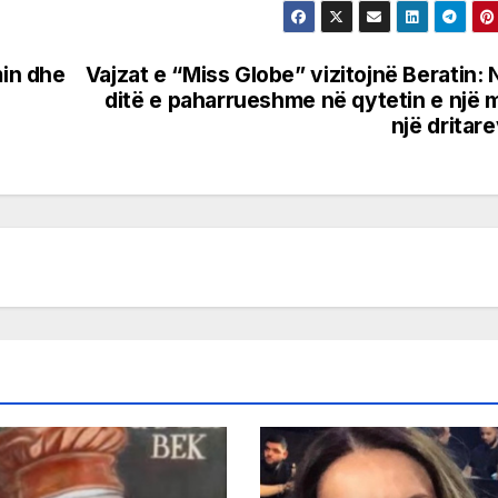
min dhe
Vajzat e “Miss Globe” vizitojnë Beratin: 
ditë e paharrueshme në qytetin e një 
një dritar