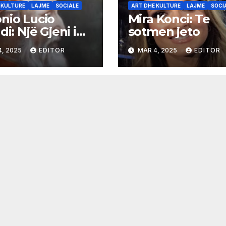
 KULTURE
LAJME
SOCIALE
ART DHE KULTURE
LAJME
SOCI
nio Lucio
Mira Konci: Te
di: Një Gjeni i
sotmen jeto
kës Baroke
4, 2025
EDITOR
MAR 4, 2025
EDITOR