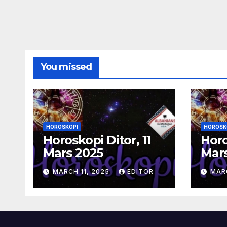
You missed
HOROSKOPI
HOROSK
Horoskopi Ditor, 11
Horo
Mars 2025
Mar
MARCH 11, 2025
EDITOR
MAR