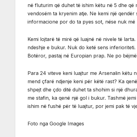
në fluturim që duhet të ishim këtu në 5 dhe që
vendosëm ta kryenim atje. Ne kemi një qendër 
informacione por do ta pyes sot, nëse nuk më për
Kemi lojtarë të mirë që luajnë në nivele të larta
ndeshje e bukur. Nuk do ketë sens inferioritet
Botëror, pastaj në Europian prap. Ne po bëjmë 
Para 24 viteve keni luajtur me Arsenalin këtu
mend çfarë ndjenje keni për këtë rast? Ka qe
shpejt dhe çdo ditë duhet ta shohim si një dhura
me stafin, ka qenë një gol i bukur. Tashmë jemi n
ishim në fushë për të luajtur, por jemi pak të vj
Foto nga Google Images