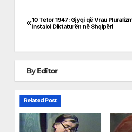
10 Tetor 1947: Gjyqi që Vrau Pluraliz
Post
Instaloi Diktaturën në Shqipëri
navigation
By
Editor
Related Post