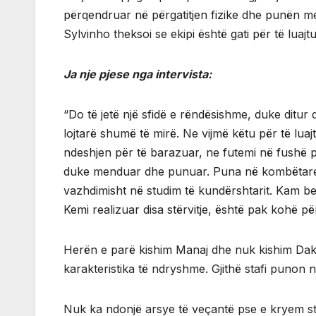
përqendruar në përgatitjen fizike dhe punën me 
Sylvinho theksoi se ekipi është gati për të luajtu
Ja nje pjese nga intervista:
“Do të jetë një sfidë e rëndësishme, duke ditu
lojtarë shumë të mirë. Ne vijmë këtu për të luaj
ndeshjen për të barazuar, ne futemi në fushë për
duke menduar dhe punuar. Puna në kombëtare ës
vazhdimisht në studim të kundërshtarit. Kam b
Kemi realizuar disa stërvitje, është pak kohë p
Herën e parë kishim Manaj dhe nuk kishim Dakun
karakteristika të ndryshme. Gjithë stafi punon n
Nuk ka ndonjë arsye të veçantë pse e kryem stër