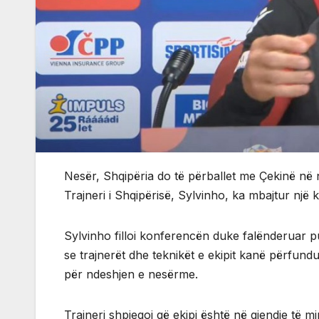
Nesër, Shqipëria do të përballet me Çekinë në
Trajneri i Shqipërisë, Sylvinho, ka mbajtur një k
Sylvinho filloi konferencën duke falënderuar pu
se trajnerët dhe teknikët e ekipit kanë përfund
për ndeshjen e nesërme.
Trajneri shpjegoi që ekipi është në gjendje të mi