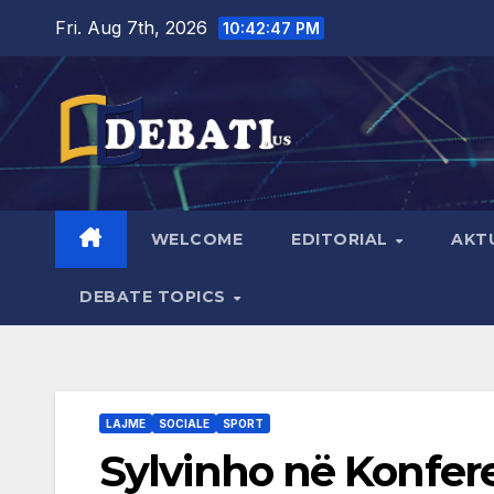
Skip
Fri. Aug 7th, 2026
10:42:48 PM
to
content
WELCOME
EDITORIAL
AKT
DEBATE TOPICS
LAJME
SOCIALE
SPORT
Sylvinho në Konfere