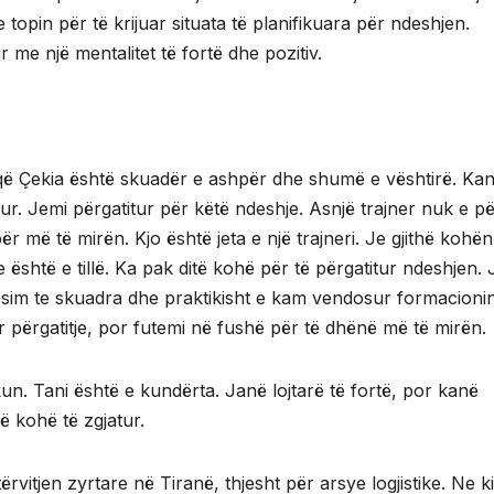
topin për të krijuar situata të planifikuara për ndeshjen.
r me një mentalitet të fortë dhe pozitiv.
r që Çekia është skuadër e ashpër dhe shumë e vështirë. Ka
tur. Jemi përgatitur për këtë ndeshje. Asnjë trajner nuk e pë
 më të mirën. Kjo është jeta e një trajneri. Je gjithë kohën
htë e tillë. Ka pak ditë kohë për të përgatitur ndeshjen. 
esim te skuadra dhe praktikisht e kam vendosur formacionin
ër përgatitje, por futemi në fushë për të dhënë më të mirën.
. Tani është e kundërta. Janë lojtarë të fortë, por kanë
ë kohë të zgjatur.
vitjen zyrtare në Tiranë, thjesht për arsye logjistike. Ne k