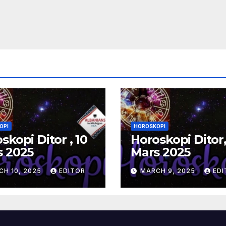
OPI
HOROSKOPI
skopi Ditor , 10
Horoskopi Ditor,
s 2025
Mars 2025
CH 10, 2025
EDITOR
MARCH 9, 2025
EDI