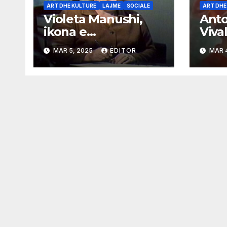
ART DHE KULTURE
LAJME
SOCIALE
ART DHE
Violeta Manushi,
Anto
ikona e
Vival
kinematografise
Muzi
MAR 5, 2025
EDITOR
MAR 
shqiptare