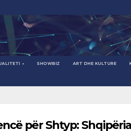
UALITETI
SHOWBIZ
ART DHE KULTURE
ncë për Shtyp: Shqipëri