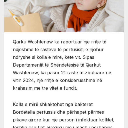
Qarku Washtenaw ka raportuar një rritje të
ndjeshme të rasteve të pertusisit, e njohur
ndryshe si kolla e mirë, këtë vit. Sipas
Departamentit të Shëndetësisë të Qarkut
Washtenaw, ka pasur 21 raste të zbuluara në
vitin 2024, një rritje e konsiderueshme në
krahasim me tre vitet e fundit.
Kolla e mirë shkaktohet nga bakteret
Bordetella pertussis dhe përhapet përmes
pikave ajrore kur një person i infektuar kollitet,
teshtin ose flet. Rreziku më i madh i përhapjes