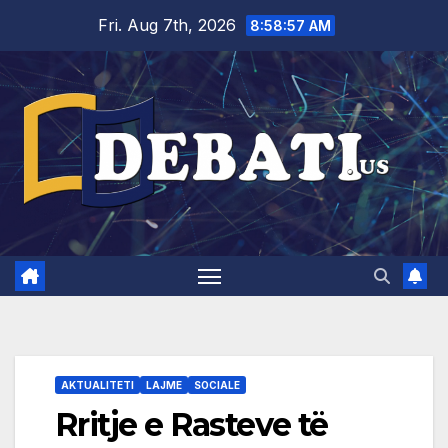
Skip
Fri. Aug 7th, 2026
8:58:58 AM
to
content
AKTUALITETI
LAJME
SOCIALE
Rritje e Rasteve të