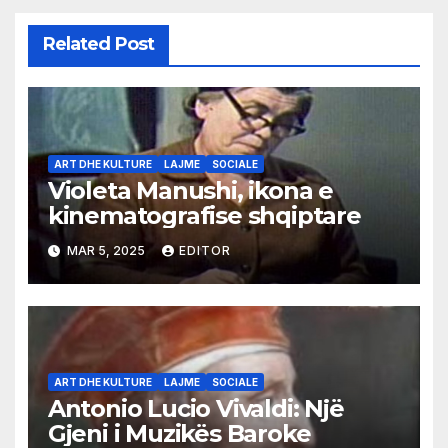
Related Post
ART DHE KULTURE
LAJME
SOCIALE
Violeta Manushi, ikona e
kinematografise shqiptare
MAR 5, 2025
EDITOR
ART DHE KULTURE
LAJME
SOCIALE
Antonio Lucio Vivaldi: Një
Gjeni i Muzikës Baroke