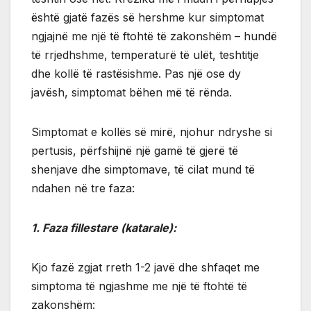
është gjatë fazës së hershme kur simptomat
ngjajnë me një të ftohtë të zakonshëm – hundë
të rrjedhshme, temperaturë të ulët, teshtitje
dhe kollë të rastësishme. Pas një ose dy
javësh, simptomat bëhen më të rënda.
Simptomat e kollës së mirë, njohur ndryshe si
pertusis, përfshijnë një gamë të gjerë të
shenjave dhe simptomave, të cilat mund të
ndahen në tre faza:
1. Faza fillestare (katarale):
Kjo fazë zgjat rreth 1-2 javë dhe shfaqet me
simptoma të ngjashme me një të ftohtë të
zakonshëm: