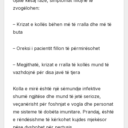
Gjatë kësaj faze, simptomat fillojnë të
zvogëlohen:
– Krizat e kollës bëhen më të rralla dhe më të
buta
– Oreksi i pacientit fillon të përmirësohet
– Megjithatë, krizat e rralla të kollës mund të
vazhdojnë për disa javë të tjera
Kolla e mirë është një sëmundje infektive
shumë ngjitëse dhe mund të jetë serioze,
veçanërisht për foshnjat e vogla dhe personat
me sisteme të dobëta imunitare. Prandaj, është
e rëndësishme të kërkohet kujdes mjekësor
nëse dyshohet për pertusis.