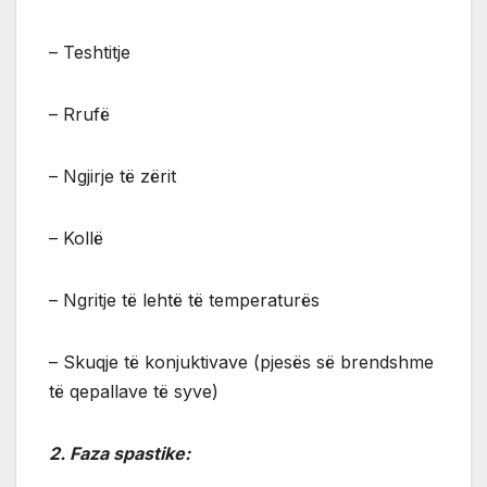
– Teshtitje
– Rrufë
– Ngjirje të zërit
– Kollë
– Ngritje të lehtë të temperaturës
– Skuqje të konjuktivave (pjesës së brendshme
të qepallave të syve)
2. Faza spastike: