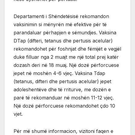
Departamenti i Shëndetësisë rekomandon
vaksinimin si mënyrën më efektive për të
parandaluar përhapjen e sëmundjes. Vaksina
DTap (difteri, tetanus dhe pertusis acelular)
rekomandohet për foshnjat dhe fëmijët e vegjël
duke filluar nga 2 muajt me një total prej katër
dozash deri në 18 muaj. Një dozë përforcuese
jepet në moshën 4-6 vjeç. Vaksina Tdap
(tetanus, difteri dhe pertusis acelular) jepet
adoleshentëve dhe të rriturve, me dozën e
parë të rekomanduar në moshën 11-12 vjeç.
Një dozë përforcuese rekomandohet çdo 10
vjet.
Për më shumë informacion, vizitoni faqen e