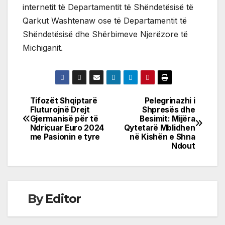
internetit të Departamentit të Shëndetësisë të
Qarkut Washtenaw ose të Departamentit të
Shëndetësisë dhe Shërbimeve Njerëzore të
Michiganit.
Tifozët Shqiptarë
Pelegrinazhi i
Post
Fluturojnë Drejt
Shpresës dhe
Gjermanisë për të
Besimit: Mijëra
navigation
Ndriçuar Euro 2024
Qytetarë Mblidhen
me Pasionin e tyre
në Kishën e Shna
Ndout
By
Editor