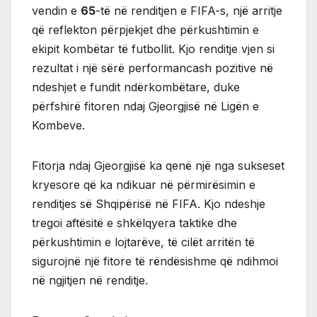
vendin e
65
-të në renditjen e FIFA-s, një arritje
që reflekton përpjekjet dhe përkushtimin e
ekipit kombëtar të futbollit. Kjo renditje vjen si
rezultat i një sërë performancash pozitive në
ndeshjet e fundit ndërkombëtare, duke
përfshirë fitoren ndaj Gjeorgjisë në Ligën e
Kombeve.
Fitorja ndaj Gjeorgjisë ka qenë një nga sukseset
kryesore që ka ndikuar në përmirësimin e
renditjes së Shqipërisë në FIFA. Kjo ndeshje
tregoi aftësitë e shkëlqyera taktike dhe
përkushtimin e lojtarëve, të cilët arritën të
sigurojnë një fitore të rëndësishme që ndihmoi
në ngjitjen në renditje.