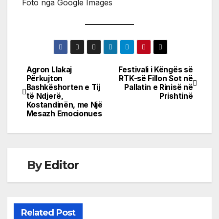
Foto nga Google Images
Agron Llakaj
Festivali i Këngës së
Post
Përkujton
RTK-së Fillon Sot në
Bashkëshorten e Tij
Pallatin e Rinisë në
navigation
të Ndjerë,
Prishtinë
Kostandinën, me Një
Mesazh Emocionues
By
Editor
Related Post