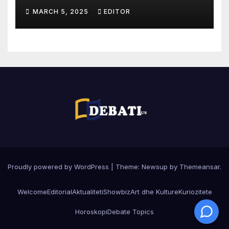
MARCH 5, 2025
EDITOR
Proudly powered by WordPress
|
Theme:
Newsup
by
Themeansar
.
Welcome
Editorial
Aktualiteti
Showbiz
Art dhe Kulture
Kuriozitete
Horoskopi
Debate Topics