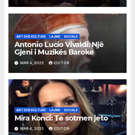
ART DHE KULTURE
LAJME
SOCIALE
Antonio Lucio Vivaldi: Një
Gjeni i Muzikës Baroke
MAR 4, 2025
EDITOR
ART DHE KULTURE
LAJME
SOCIALE
Mira Konci: Te sotmen jeto
MAR 4, 2025
EDITOR