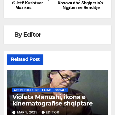
Post
Jetë Kushtuar
Kosova dhe Shqiperia
Muzikës
Ngjiten në Renditje
navigation
By
Editor
Related Post
ART DHE KULTURE
LAJME
SOCIALE
Violeta Manushi, ikona e
kinematografise shqiptare
MAR 5, 2025
EDITOR