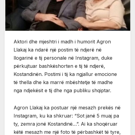
Aktori dhe mjeshtri i madh i humorit Agron
Llakaj ka ndarë një postim të ndjerë në
llogarinë e tij personale në Instagram, duke
përkujtuar bashkëshorten e tij të ndjerë,
Kostandinën. Postimi i tij ka ngjallur emocione
të thella dhe ka marrë mbështetje të madhe
nga ndjekësit e tij dhe nga publiku shqiptar.
Agron Llakaj ka postuar një mesazh prekës në
Instagram, ku ka shkruar: “Sot janë 5 muaj pa
ty, zemra jonë Kostandinë…”. Ai ka shoqëruar
këtë mesazh me një foto të përbashkët të tyre,