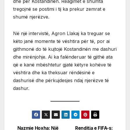
dhe për Kostandinën. Reagimet e shumta
tregojnë se postimi i tij ka prekur zemrat e
shumë njerëzve.
Në një intervistë, Agron Llakaj ka treguar se
këto janë momente të vështira për të, por ai
gjithmonë do të kujtojë Kostandinën me dashuri
dhe mirënjohje. Ai ka falënderuar të gjithë ata
që e kanë mbështetur gjatë këtyre kohëve të
vështira dhe ka theksuar rëndësinë e
dashurisë dhe përkujdesjes ndaj njerëzve të
dashur.
Nazmie Hoxha: Një
Renditja e FIFA-s: