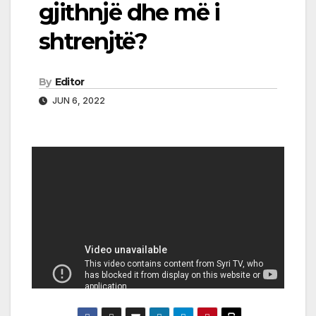
gjithnjë dhe më i
shtrenjtë?
By
Editor
JUN 6, 2022