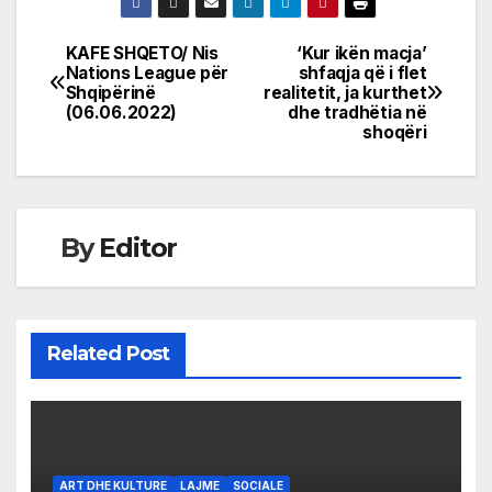
KAFE SHQETO/ Nis
‘Kur ikën macja’
Post
Nations League për
shfaqja që i flet
Shqipërinë
realitetit, ja kurthet
navigation
(06.06.2022)
dhe tradhëtia në
shoqëri
By
Editor
Related Post
ART DHE KULTURE
LAJME
SOCIALE