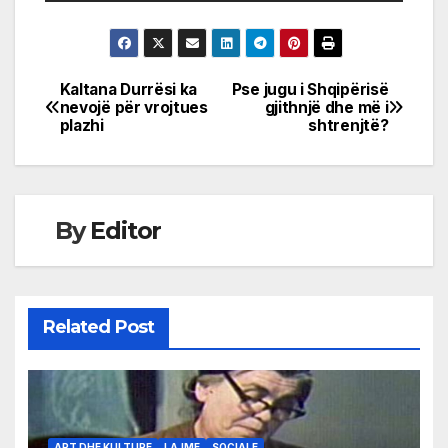
Kaltana Durrësi ka
Pse jugu i Shqipërisë
Post
nevojë për vrojtues
gjithnjë dhe më i
plazhi
shtrenjtë?
navigation
By
Editor
Related Post
ART DHE KULTURE
LAJME
SOCIALE