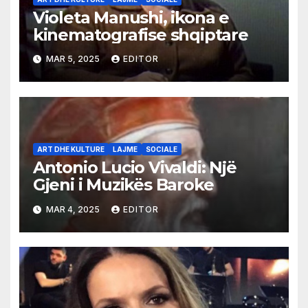
Violeta Manushi, ikona e
kinematografise shqiptare
MAR 5, 2025
EDITOR
ART DHE KULTURE
LAJME
SOCIALE
Antonio Lucio Vivaldi: Një
Gjeni i Muzikës Baroke
MAR 4, 2025
EDITOR