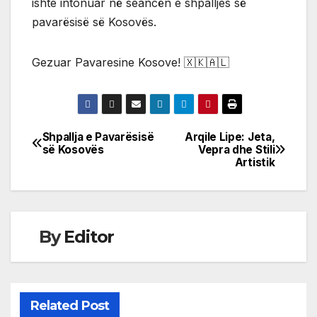
ishte intonuar në seancën e shpalljes së
pavarësisë së Kosovës.
Gezuar Pavaresine Kosove! 🇽🇰🇦🇱
Shpallja e Pavarësisë
Arqile Lipe: Jeta,
Post
së Kosovës
Vepra dhe Stili
Artistik
navigation
By
Editor
Related Post