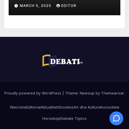
MARCH 5, 2025
EDITOR
Proudly powered by WordPress
|
Theme:
Newsup
by
Themeansar
.
Welcome
Editorial
Aktualiteti
Showbiz
Art dhe Kulture
Kuriozitete
Horoskopi
Debate Topics