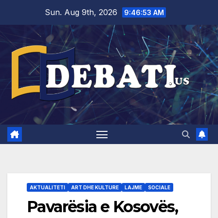
Skip
Sun. Aug 9th, 2026
9:46:53 AM
to
content
AKTUALITETI
ART DHE KULTURE
LAJME
SOCIALE
Pavarësia e Kosovës,