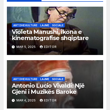
ART DHE KULTURE
LAJME
SOCIALE
Violeta Manushi, ikona e
kinematografise shqiptare
MAR 5, 2025
EDITOR
ART DHE KULTURE
LAJME
SOCIALE
Antonio Lucio Vivaldi: Një
Gjeni i Muzikës Baroke
MAR 4, 2025
EDITOR