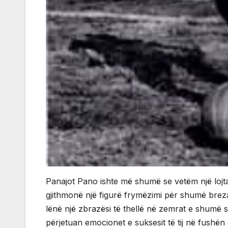
Panajot Pano ishte më shumë se vetëm një lojtar
gjithmonë një figurë frymëzimi për shumë breza t
lënë një zbrazësi të thellë në zemrat e shumë s
përjetuan emocionet e suksesit të tij në fushën 