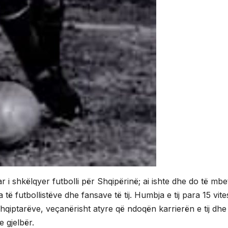
 i shkëlqyer futbolli për Shqipërinë; ai ishte dhe do të mbe
ë futbollistëve dhe fansave të tij. Humbja e tij para 15 vit
hqiptarëve, veçanërisht atyre që ndoqën karrierën e tij dhe
e gjelbër.