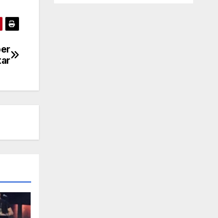
ber
tar