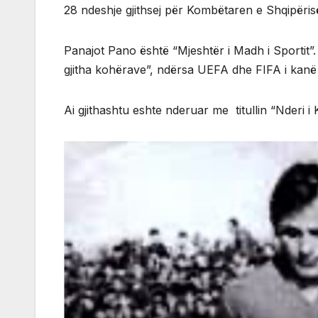
28 ndeshje gjithsej për Kombëtaren e Shqipëris
Panajot Pano është “Mjeshtër i Madh i Sportit”.
gjitha kohërave”, ndërsa UEFA dhe FIFA i kanë a
Ai gjithashtu eshte nderuar me titullin “Nderi i K