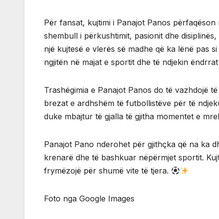
Për fansat, kujtimi i Panajot Panos përfaqëson më
shembull i përkushtimit, pasionit dhe disiplinës, 
një kujtesë e vlerës së madhe që ka lënë pas si
ngjitën në majat e sportit dhe të ndjekin ëndrrat
Trashëgimia e Panajot Panos do të vazhdojë të j
brezat e ardhshëm të futbollistëve për të ndjeku
duke mbajtur të gjalla të gjitha momentet e mr
Panajot Pano nderohet për gjithçka që na ka dh
krenarë dhe të bashkuar nëpërmjet sportit. Kujt
frymëzojë për shumë vite të tjera.
Foto nga Google Images