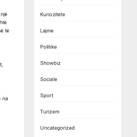
 një
Kuriozitete
shtë
Lajme
në të
Politike
Showbiz
t,
Sociale
n
Sport
ë na
Turizem
Uncategorized