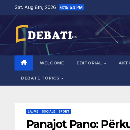
Skip
Sat. Aug 8th, 2026
6:15:55 PM
to
content
WELCOME
EDITORIAL
AKT
DEBATE TOPICS
LAJME
SOCIALE
SPORT
Panajot Pano: Përku