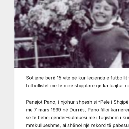
Sot janë bërë 15 vite që kur legjenda e futbollit
futbollistët më të mirë shqiptarë që ka luajtur 
Panajot Pano, i njohur shpesh si “Pele i Shqipëri
më 7 mars 1939 në Durrës, Pano filloi karrierën 
se të bëhej qëndër-sulmuesi më i fuqishëm i kund
mrekullueshme, ai shënoi një rekord të pabesu