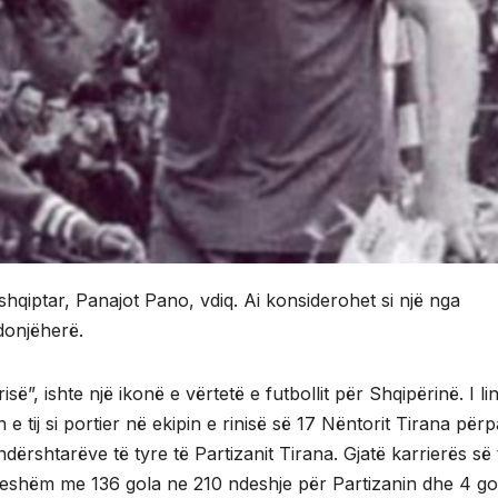
 shqiptar, Panajot Pano, vdiq. Ai konsiderohet si një nga
ndonjëherë.
së”, ishte një ikonë e vërtetë e futbollit për Shqipërinë. I li
e tij si portier në ekipin e rinisë së 17 Nëntorit Tirana për
ërshtarëve të tyre të Partizanit Tirana. Gjatë karrierës së ti
eshëm me 136 gola ne 210 ndeshje për Partizanin dhe 4 go