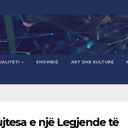
UALITETI
SHOWBIZ
ART DHE KULTURE
jtesa e një Legjende të