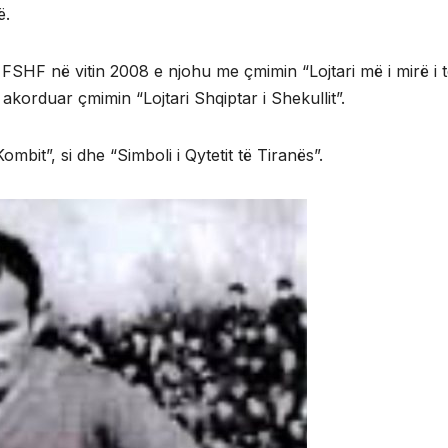
ë.
 FSHF në vitin 2008 e njohu me çmimin “Lojtari më i mirë i 
korduar çmimin “Lojtari Shqiptar i Shekullit”.
ombit”, si dhe “Simboli i Qytetit të Tiranës”.