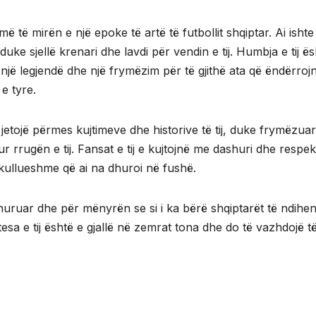
 të mirën e një epoke të artë të futbollit shqiptar. Ai ishte
duke sjellë krenari dhe lavdi për vendin e tij. Humbja e tij ë
 një legjendë dhe një frymëzim për të gjithë ata që ëndërroj
 e tyre.
etojë përmes kujtimeve dhe historive të tij, duke frymëzuar
r rrugën e tij. Fansat e tij e kujtojnë me dashuri dhe respek
ekullueshme që ai na dhuroi në fushë.
uruar dhe për mënyrën se si i ka bërë shqiptarët të ndihe
esa e tij është e gjallë në zemrat tona dhe do të vazhdojë t