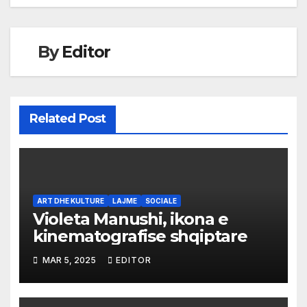
By
Editor
Related Post
ART DHE KULTURE
LAJME
SOCIALE
Violeta Manushi, ikona e
kinematografise shqiptare
MAR 5, 2025
EDITOR