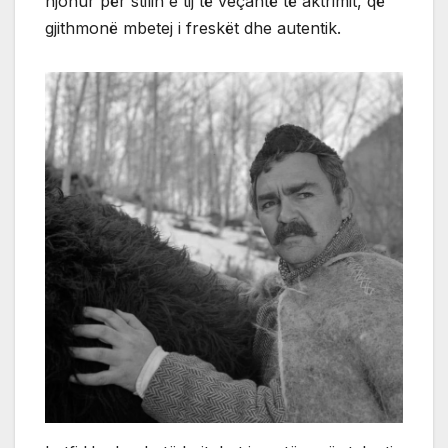
njohur për stilin e tij të veçantë të aktrimit, që
gjithmonë mbetej i freskët dhe autentik.