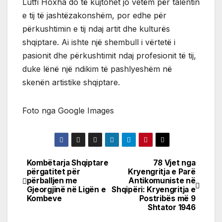
Lutfi Hoxha do të kujtohet jo vetëm për talentin
e tij të jashtëzakonshëm, por edhe për
përkushtimin e tij ndaj artit dhe kulturës
shqiptare. Ai ishte një shembull i vërtetë i
pasionit dhe përkushtimit ndaj profesionit të tij,
duke lënë një ndikim të pashlyeshëm në
skenën artistike shqiptare.
Foto nga Google Images
Kombëtarja Shqiptare
78 Vjet nga
Post
përgatitet për
Kryengritja e Parë
përballjen me
Antikomuniste në
navigation
Gjeorgjinë në Ligën e
Shqipëri: Kryengritja e
Kombeve
Postribës më 9
Shtator 1946