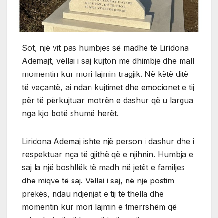
Sot, një vit pas humbjes së madhe të Liridona
Ademajt, vëllai i saj kujton me dhimbje dhe mall
momentin kur mori lajmin tragjik. Në këtë ditë
të veçantë, ai ndan kujtimet dhe emocionet e tij
për të përkujtuar motrën e dashur që u largua
nga kjo botë shumë herët.
Liridona Ademaj ishte një person i dashur dhe i
respektuar nga të gjithë që e njihnin. Humbja e
saj la një boshllëk të madh në jetët e familjes
dhe miqve të saj. Vëllai i saj, në një postim
prekës, ndau ndjenjat e tij të thella dhe
momentin kur mori lajmin e tmerrshëm që