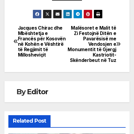
Jacques Chirac dhe
Malësoret e Malit të
Post
Mbështetja e
Zi Festojnë Ditën e
Francës për Kosovën
Pavarësisë me
navigation
në Kohën e Vështirë
Vendosjen e
të Regjimit të
Monumentit të Gjergj
Millosheviçit
Kastriotit-
Skënderbeut në Tuz
By
Editor
Related Post