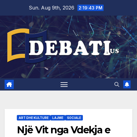
Skip
Sun. Aug 9th, 2026
2:19:44 PM
to
content
ART DHE KULTURE
LAJME
SOCIALE
Një Vit nga Vdekja e