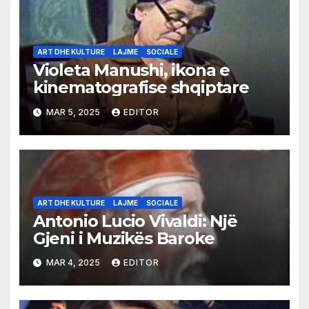
ART DHE KULTURE
LAJME
SOCIALE
Violeta Manushi, ikona e
kinematografise shqiptare
MAR 5, 2025
EDITOR
ART DHE KULTURE
LAJME
SOCIALE
Antonio Lucio Vivaldi: Një
Gjeni i Muzikës Baroke
MAR 4, 2025
EDITOR