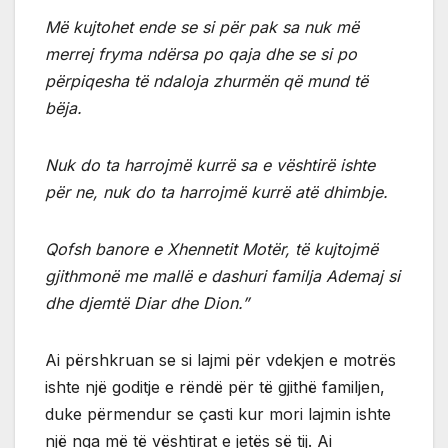
Më kujtohet ende se si për pak sa nuk më
merrej fryma ndërsa po qaja dhe se si po
përpiqesha të ndaloja zhurmën që mund të
bëja.
Nuk do ta harrojmë kurrë sa e vështirë ishte
për ne, nuk do ta harrojmë kurrë atë dhimbje.
Qofsh banore e Xhennetit Motër, të kujtojmë
gjithmonë me mallë e dashuri familja Ademaj si
dhe djemtë Diar dhe Dion.”
Ai përshkruan se si lajmi për vdekjen e motrës
ishte një goditje e rëndë për të gjithë familjen,
duke përmendur se çasti kur mori lajmin ishte
një nga më të vështirat e jetës së tij. Ai