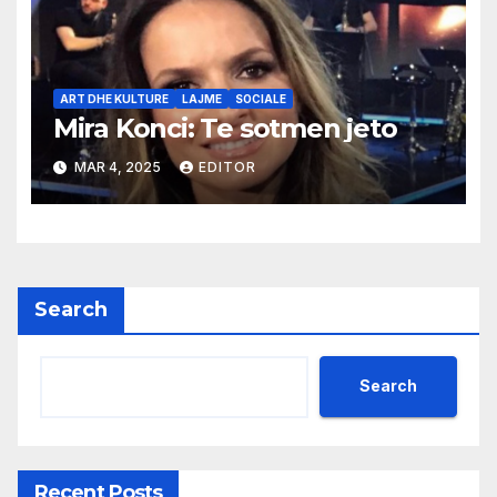
ART DHE KULTURE
LAJME
SOCIALE
Mira Konci: Te sotmen jeto
MAR 4, 2025
EDITOR
Search
Search
Recent Posts