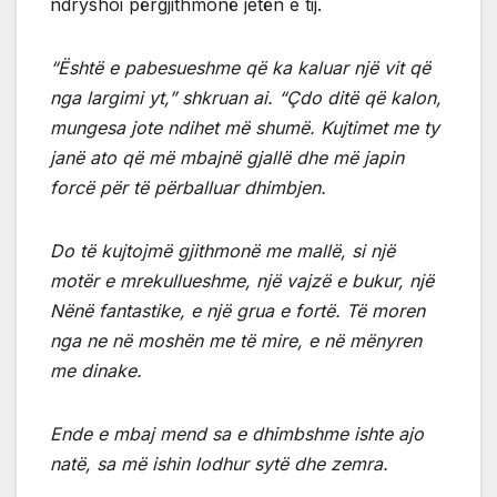
ndryshoi përgjithmonë jetën e tij.
“Është e pabesueshme që ka kaluar një vit që
nga largimi yt,” shkruan ai. “Çdo ditë që kalon,
mungesa jote ndihet më shumë. Kujtimet me ty
janë ato që më mbajnë gjallë dhe më japin
forcë për të përballuar dhimbjen.
Do të kujtojmë gjithmonë me mallë, si një
motër e mrekullueshme, një vajzë e bukur, një
Nënë fantastike, e një grua e fortë. Të moren
nga ne në moshën me të mire, e në mënyren
me dinake.
Ende e mbaj mend sa e dhimbshme ishte ajo
natë, sa më ishin lodhur sytë dhe zemra.