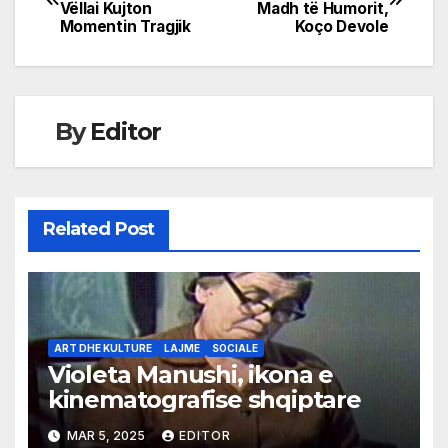
Vëllai Kujton
Madh të Humorit,
navigation
Momentin Tragjik
Koço Devole
By
Editor
Related Post
ART DHE KULTURE
LAJME
SOCIALE
Violeta Manushi, ikona e
kinematografise shqiptare
MAR 5, 2025
EDITOR