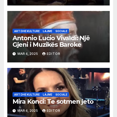
ART DHE KULTURE
LAJME
SOCIALE
Antonio Lucio Vivaldi: Një
Gjeni i Muzikës Baroke
MAR 4, 2025
EDITOR
ART DHE KULTURE
LAJME
SOCIALE
Mira Konci: Te sotmen jeto
MAR 4, 2025
EDITOR