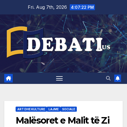
Skip
Fri. Aug 7th, 2026
4:07:23 PM
to
content
ART DHE KULTURE
LAJME
SOCIALE
Malësoret e Malit të Zi