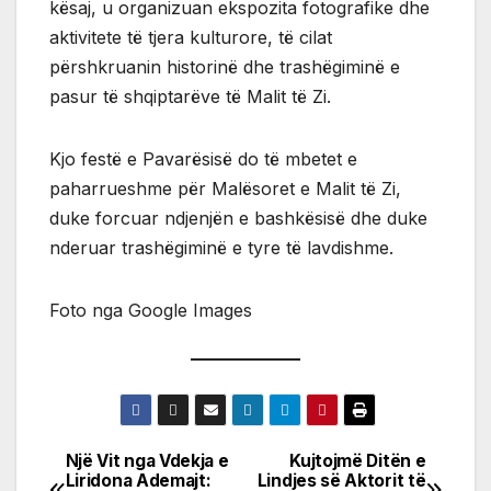
kësaj, u organizuan ekspozita fotografike dhe
aktivitete të tjera kulturore, të cilat
përshkruanin historinë dhe trashëgiminë e
pasur të shqiptarëve të Malit të Zi.
Kjo festë e Pavarësisë do të mbetet e
paharrueshme për Malësoret e Malit të Zi,
duke forcuar ndjenjën e bashkësisë dhe duke
nderuar trashëgiminë e tyre të lavdishme.
Foto nga Google Images
Një Vit nga Vdekja e
Kujtojmë Ditën e
Post
Liridona Ademajt:
Lindjes së Aktorit të