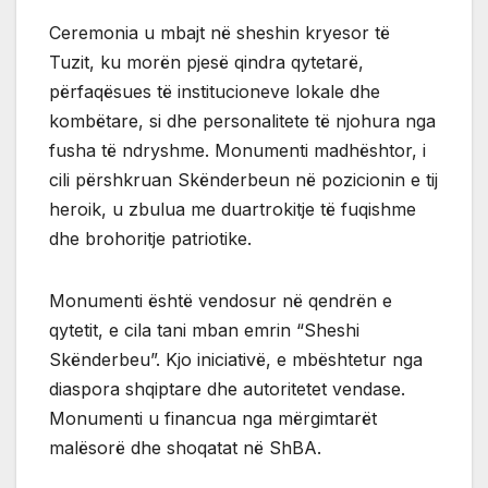
Ceremonia u mbajt në sheshin kryesor të
Tuzit, ku morën pjesë qindra qytetarë,
përfaqësues të institucioneve lokale dhe
kombëtare, si dhe personalitete të njohura nga
fusha të ndryshme. Monumenti madhështor, i
cili përshkruan Skënderbeun në pozicionin e tij
heroik, u zbulua me duartrokitje të fuqishme
dhe brohoritje patriotike.
Monumenti është vendosur në qendrën e
qytetit, e cila tani mban emrin “Sheshi
Skënderbeu”. Kjo iniciativë, e mbështetur nga
diaspora shqiptare dhe autoritetet vendase.
Monumenti u financua nga mërgimtarët
malësorë dhe shoqatat në ShBA.