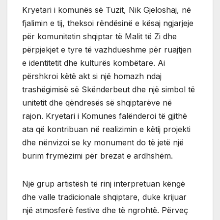
Kryetari i komunës së Tuzit, Nik Gjeloshaj, në
fjalimin e tij, theksoi rëndësinë e kësaj ngjarjeje
për komunitetin shqiptar të Malit të Zi dhe
përpjekjet e tyre të vazhdueshme për ruajtjen
e identitetit dhe kulturës kombëtare. Ai
përshkroi këtë akt si një homazh ndaj
trashëgimisë së Skënderbeut dhe një simbol të
unitetit dhe qëndresës së shqiptarëve në
rajon. Kryetari i Komunes falënderoi të gjithë
ata që kontribuan në realizimin e këtij projekti
dhe nënvizoi se ky monument do të jetë një
burim frymëzimi për brezat e ardhshëm.
Një grup artistësh të rinj interpretuan këngë
dhe valle tradicionale shqiptare, duke krijuar
një atmosferë festive dhe të ngrohtë. Përveç