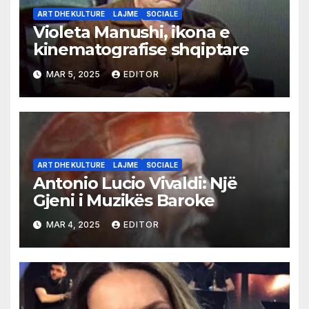
ART DHE KULTURE
LAJME
SOCIALE
Violeta Manushi, ikona e
kinematografise shqiptare
MAR 5, 2025
EDITOR
ART DHE KULTURE
LAJME
SOCIALE
Antonio Lucio Vivaldi: Një
Gjeni i Muzikës Baroke
MAR 4, 2025
EDITOR