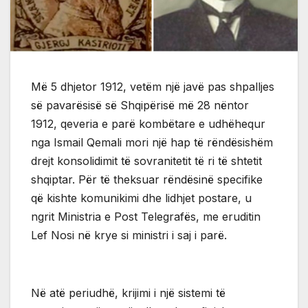
Më 5 dhjetor 1912, vetëm një javë pas shpalljes
së pavarësisë së Shqipërisë më 28 nëntor
1912, qeveria e parë kombëtare e udhëhequr
nga Ismail Qemali mori një hap të rëndësishëm
drejt konsolidimit të sovranitetit të ri të shtetit
shqiptar. Për të theksuar rëndësinë specifike
që kishte komunikimi dhe lidhjet postare, u
ngrit Ministria e Post Telegrafës, me eruditin
Lef Nosi në krye si ministri i saj i parë.
Në atë periudhë, krijimi i një sistemi të