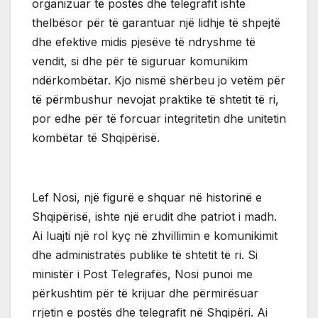
organizuar të postës dhe telegrafit ishte
thelbësor për të garantuar një lidhje të shpejtë
dhe efektive midis pjesëve të ndryshme të
vendit, si dhe për të siguruar komunikim
ndërkombëtar. Kjo nismë shërbeu jo vetëm për
të përmbushur nevojat praktike të shtetit të ri,
por edhe për të forcuar integritetin dhe unitetin
kombëtar të Shqipërisë.
Lef Nosi, një figurë e shquar në historinë e
Shqipërisë, ishte një erudit dhe patriot i madh.
Ai luajti një rol kyç në zhvillimin e komunikimit
dhe administratës publike të shtetit të ri. Si
ministër i Post Telegrafës, Nosi punoi me
përkushtim për të krijuar dhe përmirësuar
rrjetin e postës dhe telegrafit në Shqipëri. Ai