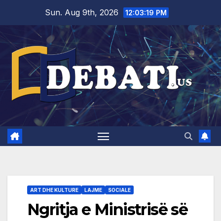
Skip
Sun. Aug 9th, 2026
12:03:20 PM
to
content
ART DHE KULTURE
LAJME
SOCIALE
Ngritja e Ministrisë së