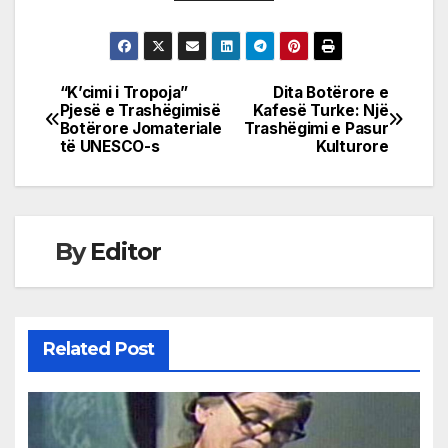
“K’cimi i Tropoja”
Dita Botërore e
Post
Pjesë e Trashëgimisë
Kafesë Turke: Një
Botërore Jomateriale
Trashëgimi e Pasur
navigation
të UNESCO-s
Kulturore
By
Editor
Related Post