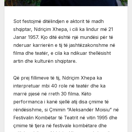
Sot festojmë ditëlindjen e aktorit të madh
shqiptar, Ndriçim Xhepa, i cili ka lindur më 21
Janar 1957. Kjo ditë është një mundësi për të
nderuar karrierën e tij të jashtëzakonshme në
filma dhe teatër, e cila ka ndikuar thellësisht
artin dhe kulturën shqiptare.
Që prej fillimeve të tij, Ndriçim Xhepa ka
interpretuar mbi 40 role në teatër dhe ka
marrë pjesë në rreth 30 filma. Këto
performanca i kanë sjellë atij disa çmime të
rëndësishme, si Çmimin “Aleksandër Moisiu” në
Festivalin Kombëtar të Teatrit në vitin 1995 dhe
çmime të tjera në festivale kombëtare dhe