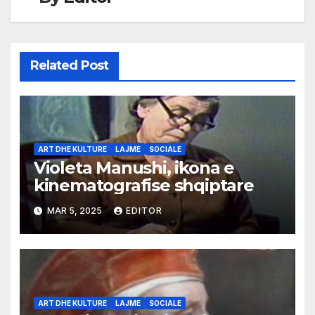
Related Post
ART DHE KULTURE
LAJME
SOCIALE
Violeta Manushi, ikona e
kinematografise shqiptare
MAR 5, 2025
EDITOR
ART DHE KULTURE
LAJME
SOCIALE