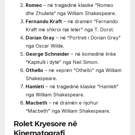
Romeo
– në tragjedinë klasike “Romeo
dhe Zhulieta” nga William Shakespeare.
Fernando Kraft
– në dramën “Fernando
Kraft më shkroi një letër” nga T. Dorst.
Dorian Gray
– në “Portreti i Dorian Grey”
nga Oscar Wilde.
George Schneider
– në komedinë lirike
“Kapitulli i dytë” nga Neil Simon.
Othello
– në veprën “Othello” nga William
Shakespeare.
Hamleti
– në tragjedinë klasike “Hamleti”
nga William Shakespeare.
Macbeth
– në dramën e njohur
“Macbeth” nga William Shakespeare.
Rolet Kryesore në
Kinematografi