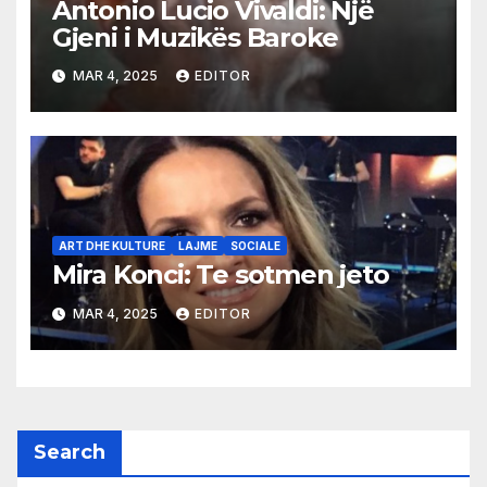
Antonio Lucio Vivaldi: Një
Gjeni i Muzikës Baroke
MAR 4, 2025
EDITOR
ART DHE KULTURE
LAJME
SOCIALE
Mira Konci: Te sotmen jeto
MAR 4, 2025
EDITOR
Search