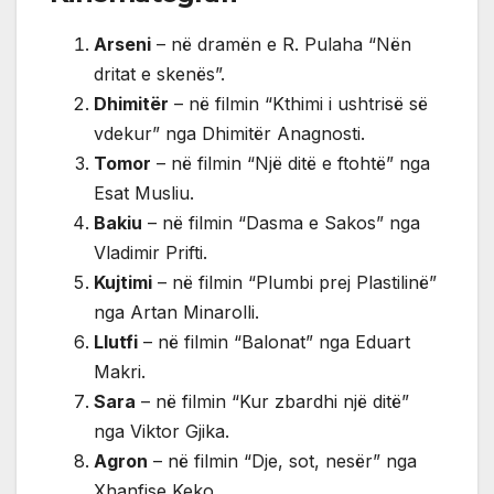
Arseni
– në dramën e R. Pulaha “Nën
dritat e skenës”.
Dhimitër
– në filmin “Kthimi i ushtrisë së
vdekur” nga Dhimitër Anagnosti.
Tomor
– në filmin “Një ditë e ftohtë” nga
Esat Musliu.
Bakiu
– në filmin “Dasma e Sakos” nga
Vladimir Prifti.
Kujtimi
– në filmin “Plumbi prej Plastilinë”
nga Artan Minarolli.
Llutfi
– në filmin “Balonat” nga Eduart
Makri.
Sara
– në filmin “Kur zbardhi një ditë”
nga Viktor Gjika.
Agron
– në filmin “Dje, sot, nesër” nga
Xhanfise Keko.