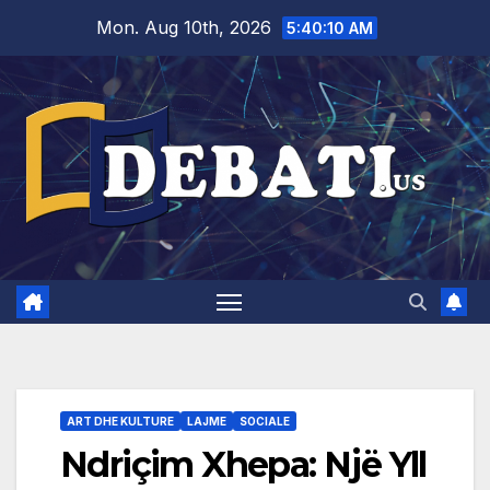
Skip
Mon. Aug 10th, 2026
5:40:11 AM
to
content
ART DHE KULTURE
LAJME
SOCIALE
Ndriçim Xhepa: Një Yll