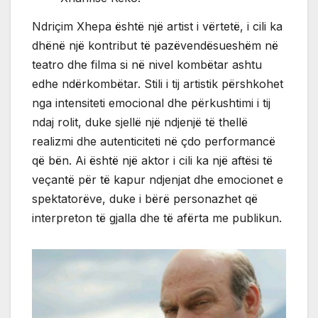
Ndriçim Xhepa është një artist i vërtetë, i cili ka
dhënë një kontribut të pazëvendësueshëm në
teatro dhe filma si në nivel kombëtar ashtu
edhe ndërkombëtar. Stili i tij artistik përshkohet
nga intensiteti emocional dhe përkushtimi i tij
ndaj rolit, duke sjellë një ndjenjë të thellë
realizmi dhe autenticiteti në çdo performancë
që bën. Ai është një aktor i cili ka një aftësi të
veçantë për të kapur ndjenjat dhe emocionet e
spektatorëve, duke i bërë personazhet që
interpreton të gjalla dhe të afërta me publikun.