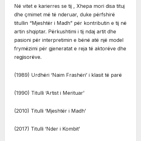
Në vitet e karierres se tij , Xhepa mori disa tituj
dhe çmimet më të nderuar, duke përfshirë
titullin “Mjeshtër i Madh” për kontributin e tij në
artin shqiptar. Përkushtimi i tij ndaj artit dhe
pasioni për interpretimin e bënë atë një model
frymëzimi për gjeneratat e reja të aktorëve dhe
regjisorëve.
(1989) Urdhëri ‘Naim Frashëri’ i klasit të parë
(1990) Titulli ‘Artist i Merituar’
(2010) Titulli ‘Mjeshtër i Madh’
(2017) Titulli ‘Nder i Kombit’