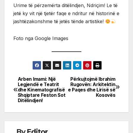
Urime të përzemërta ditëlindjen, Ndriçim! Le të
jetë ky vit një tjetër faqe e ndritur në historinë e
jashtëzakonshme të jetës tënde artistike!
Foto nga Google Images
Arben Imami: Një
Përkujtojmë Ibrahim
Post
Legjendë e Teatrit
Rugovën: Arkitektin
dhe Kinematografisë
e Paqes dhe Lirisë së
navigation
Shqiptare Feston Sot
Kosovës
Ditëlindjen!
By
Editor