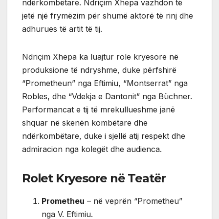
ndërkombëtare. Ndriçim Xhepa vazhdon të
jetë një frymëzim për shumë aktorë të rinj dhe
adhurues të artit të tij.
Ndriçim Xhepa ka luajtur role kryesore në
produksione të ndryshme, duke përfshirë
“Prometheun” nga Eftimiu, “Montserrat” nga
Robles, dhe “Vdekja e Dantonit” nga Büchner.
Performancat e tij të mrekullueshme janë
shquar në skenën kombëtare dhe
ndërkombëtare, duke i sjellë atij respekt dhe
admiracion nga kolegët dhe audienca.
Rolet Kryesore në Teatër
Prometheu
– në veprën “Prometheu”
nga V. Eftimiu.