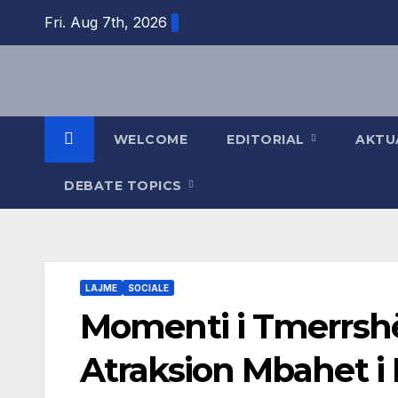
Skip
Fri. Aug 7th, 2026
to
content
WELCOME
EDITORIAL
AKTU
DEBATE TOPICS
LAJME
SOCIALE
Momenti i Tmerrshë
Atraksion Mbahet i 