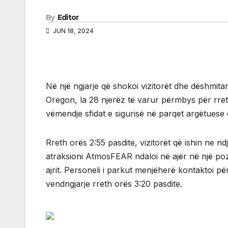
By
Editor
JUN 18, 2024
Në një ngjarje që shokoi vizitorët dhe dëshmit
Oregon, la 28 njerëz të varur përmbys për rreth 
vëmendje sfidat e sigurisë në parqet argëtuese 
Rreth orës 2:55 pasdite, vizitorët që ishin ne n
atraksioni AtmosFEAR ndaloi në ajër në një poz
ajrit. Personeli i parkut menjëherë kontaktoi pë
vendngjarje rreth orës 3:20 pasdite.