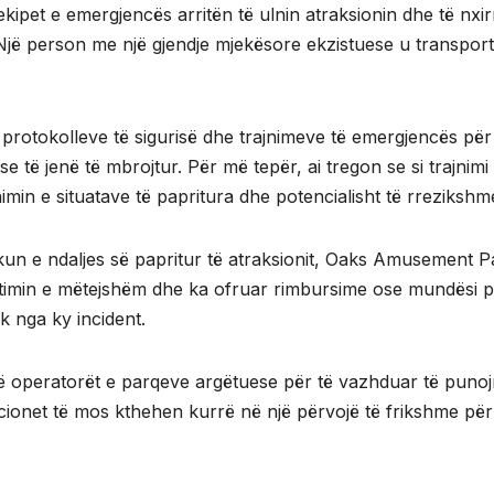
kipet e emergjencës arritën të ulnin atraksionin dhe të nxir
. Një person me një gjendje mjekësore ekzistuese u transpor
të protokolleve të sigurisë dhe trajnimeve të emergjencës për
se të jenë të mbrojtur. Për më tepër, ai tregon se si trajnimi
min e situatave të papritura dhe potencialisht të rrezikshm
un e ndaljes së papritur të atraksionit, Oaks Amusement P
timin e mëtejshëm dhe ka ofruar rimbursime ose mundësi p
ek nga ky incident.
ithë operatorët e parqeve argëtuese për të vazhduar të puno
cionet të mos kthehen kurrë në një përvojë të frikshme për