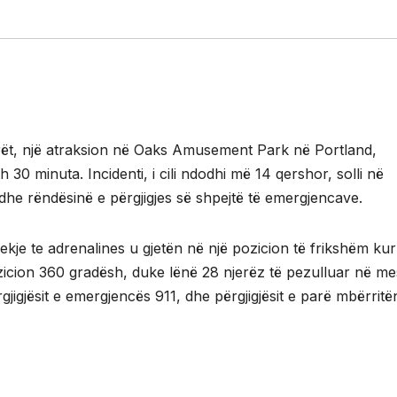
arët, një atraksion në Oaks Amusement Park në Portland,
30 minuta. Incidenti, i cili ndodhi më 14 qershor, solli në
dhe rëndësinë e përgjigjes së shpejtë të emergjencave.
djekje te adrenalines u gjetën në një pozicion të frikshëm kur
icion 360 gradësh, duke lënë 28 njerëz të pezulluar në me
rgjigjësit e emergjencës 911, dhe përgjigjësit e parë mbërritë