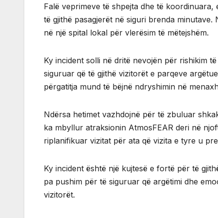
Falë veprimeve të shpejta dhe të koordinuara, e
të gjithë pasagjerët në siguri brenda minutave
në një spital lokal për vlerësim të mëtejshëm.
Ky incident solli në dritë nevojën për rishikim 
siguruar që të gjithë vizitorët e parqeve argëtue
përgatitja mund të bëjnë ndryshimin në menaxhi
Ndërsa hetimet vazhdojnë për të zbuluar shkak
ka mbyllur atraksionin AtmosFEAR deri në njof
riplanifikuar vizitat për ata që vizita e tyre u pr
Ky incident është një kujtesë e fortë për të gj
pa pushim për të siguruar që argëtimi dhe emo
vizitorët.