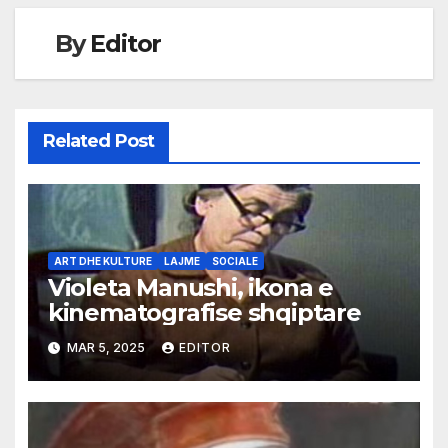
By
Editor
Related Post
ART DHE KULTURE
LAJME
SOCIALE
Violeta Manushi, ikona e
kinematografise shqiptare
MAR 5, 2025
EDITOR