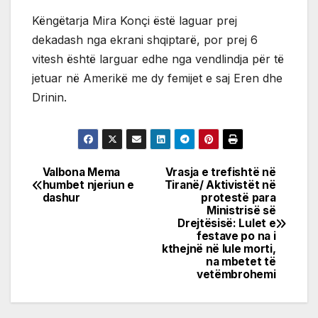
Këngëtarja Mira Konçi ëstë laguar prej
dekadash nga ekrani shqiptarë, por prej 6
vitesh është larguar edhe nga vendlindja për të
jetuar në Amerikë me dy femijet e saj Eren dhe
Drinin.
Valbona Mema
Vrasja e trefishtë në
Post
humbet njeriun e
Tiranë/ Aktivistët në
dashur
protestë para
navigation
Ministrisë së
Drejtësisë: Lulet e
festave po na i
kthejnë në lule morti,
na mbetet të
vetëmbrohemi