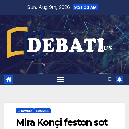
Skip
Sun. Aug 9th, 2026
9:31:07 AM
to
content
SHOWBIZ
SOCIALE
Mira Konçi feston sot