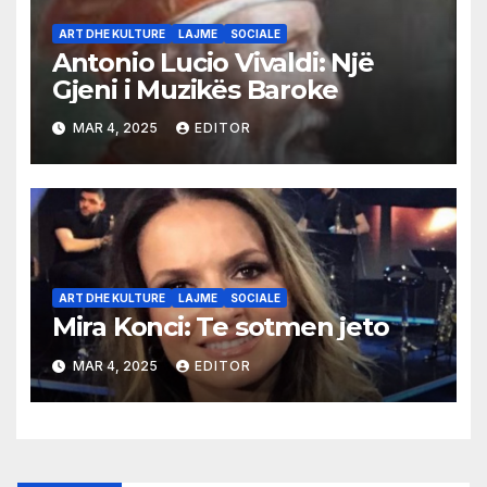
ART DHE KULTURE
LAJME
SOCIALE
Antonio Lucio Vivaldi: Një
Gjeni i Muzikës Baroke
MAR 4, 2025
EDITOR
ART DHE KULTURE
LAJME
SOCIALE
Mira Konci: Te sotmen jeto
MAR 4, 2025
EDITOR