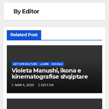
By
Editor
Related Post
ART DHE KULTURE
LAJME
SOCIALE
Violeta Manushi, ikona e
kinematografise shqiptare
MAR 5, 2025
EDITOR