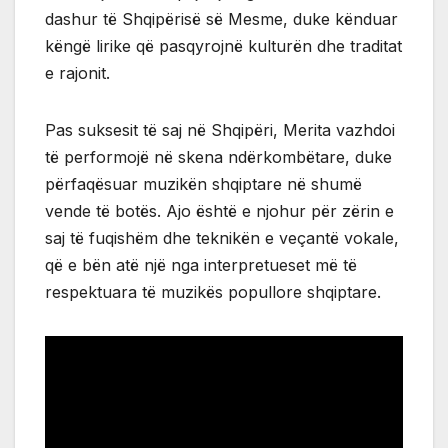
dashur të Shqipërisë së Mesme, duke kënduar
këngë lirike që pasqyrojnë kulturën dhe traditat
e rajonit.
Pas suksesit të saj në Shqipëri, Merita vazhdoi
të performojë në skena ndërkombëtare, duke
përfaqësuar muzikën shqiptare në shumë
vende të botës. Ajo është e njohur për zërin e
saj të fuqishëm dhe teknikën e veçantë vokale,
që e bën atë një nga interpretueset më të
respektuara të muzikës popullore shqiptare.