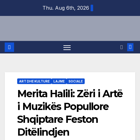
Skip
Thu. Aug 6th, 2026
to
content
ART DHE KULTURE
LAJME
SOCIALE
Merita Halili: Zëri i Artë
i Muzikës Popullore
Shqiptare Feston
Ditëlindjen