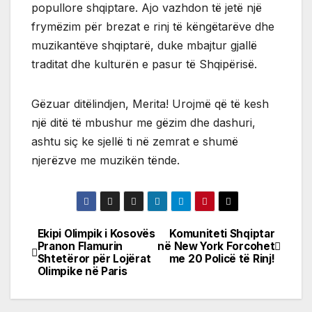
popullore shqiptare. Ajo vazhdon të jetë një
frymëzim për brezat e rinj të këngëtarëve dhe
muzikantëve shqiptarë, duke mbajtur gjallë
traditat dhe kulturën e pasur të Shqipërisë.
Gëzuar ditëlindjen, Merita! Urojmë që të kesh
një ditë të mbushur me gëzim dhe dashuri,
ashtu siç ke sjellë ti në zemrat e shumë
njerëzve me muzikën tënde.
Ekipi Olimpik i Kosovës
Komuniteti Shqiptar
Post
Pranon Flamurin
në New York Forcohet
Shtetëror për Lojërat
me 20 Policë të Rinj!
navigation
Olimpike në Paris