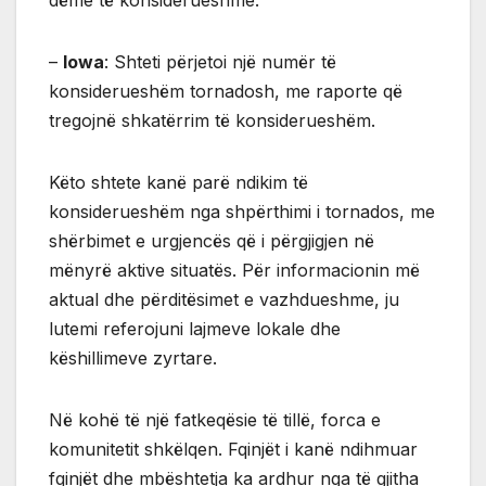
–
Iowa
: Shteti përjetoi një numër të
konsiderueshëm tornadosh, me raporte që
tregojnë shkatërrim të konsiderueshëm.
Këto shtete kanë parë ndikim të
konsiderueshëm nga shpërthimi i tornados, me
shërbimet e urgjencës që i përgjigjen në
mënyrë aktive situatës. Për informacionin më
aktual dhe përditësimet e vazhdueshme, ju
lutemi referojuni lajmeve lokale dhe
këshillimeve zyrtare.
Në kohë të një fatkeqësie të tillë, forca e
komunitetit shkëlqen. Fqinjët i kanë ndihmuar
fqinjët dhe mbështetja ka ardhur nga të gjitha