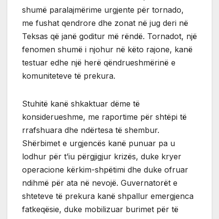
shumë paralajmërime urgjente për tornado,
me fushat qendrore dhe zonat në jug deri në
Teksas që janë goditur më rëndë. Tornadot, një
fenomen shumë i njohur në këto rajone, kanë
testuar edhe një herë qëndrueshmërinë e
komuniteteve të prekura.
Stuhitë kanë shkaktuar dëme të
konsiderueshme, me raportime për shtëpi të
rrafshuara dhe ndërtesa të shembur.
Shërbimet e urgjencës kanë punuar pa u
lodhur për t’iu përgjigjur krizës, duke kryer
operacione kërkim-shpëtimi dhe duke ofruar
ndihmë për ata në nevojë. Guvernatorët e
shteteve të prekura kanë shpallur emergjenca
fatkeqësie, duke mobilizuar burimet për të