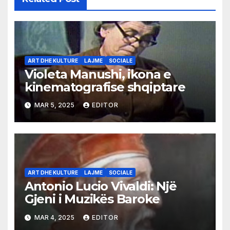
ART DHE KULTURE
LAJME
SOCIALE
Violeta Manushi, ikona e
kinematografise shqiptare
MAR 5, 2025
EDITOR
ART DHE KULTURE
LAJME
SOCIALE
Antonio Lucio Vivaldi: Një
Gjeni i Muzikës Baroke
MAR 4, 2025
EDITOR