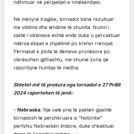
ndihmuar në përpjekjet e rimëkëmbjes.
Në mënyrë tragjike, tornadot kanë rezultuar
me viktima dhe lëndime të shumta. Numri i
saktë i viktimave është ende duke u përcaktuar
ndërsa ekipet e shpëtimit po krehin rrënojat.
Përmasat e plota të dëmeve pronësore po
vlerësohen gjithashtu, me shumë zona që
raportojnë humbje të mëdha.
Shtetet më të prekura nga tornadot e 27 Prillit
2024 raportohen të jenë:
–
Nebraska
: Një valë prej të paktën gjashtë
tornadosh të përshkruara si “historike”
përfshiu Nebraskën lindore, duke shkaktuar
dëme të konsiderueshme.