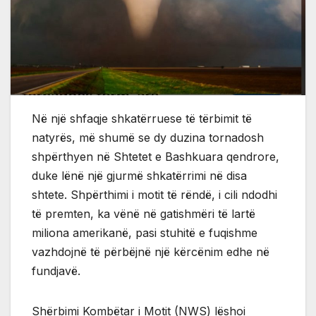
Në një shfaqje shkatërruese të tërbimit të
natyrës, më shumë se dy duzina tornadosh
shpërthyen në Shtetet e Bashkuara qendrore,
duke lënë një gjurmë shkatërrimi në disa
shtete. Shpërthimi i motit të rëndë, i cili ndodhi
të premten, ka vënë në gatishmëri të lartë
miliona amerikanë, pasi stuhitë e fuqishme
vazhdojnë të përbëjnë një kërcënim edhe në
fundjavë.
Shërbimi Kombëtar i Motit (NWS) lëshoi