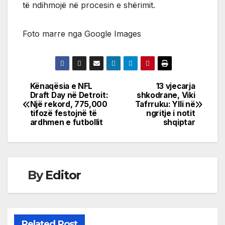
të ndihmojë në procesin e shërimit.
Foto marre nga Google Images
Kënaqësia e NFL
13 vjecarja
Post
Draft Day në Detroit:
shkodrane, Viki
Një rekord, 775,000
Tafrruku: Ylli në
navigation
tifozë festojnë të
ngritje i notit
ardhmen e futbollit
shqiptar
By
Editor
Related Post