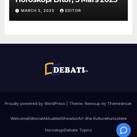
MARCH 5, 2025
EDITOR
Proudly powered by WordPress
|
Theme:
Newsup
by
Themeansar
.
Welcome
Editorial
Aktualiteti
Showbiz
Art dhe Kulture
Kuriozitete
Horoskopi
Debate Topics