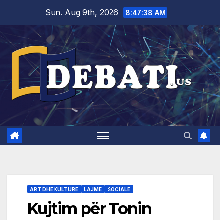
Skip
Sun. Aug 9th, 2026
8:47:38 AM
to
content
ART DHE KULTURE
LAJME
SOCIALE
Kujtim për Tonin