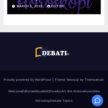
MARCH 5, 2025
EDITOR
Proudly powered by WordPress
|
Theme:
Newsup
by
Themeansar
.
Welcome
Editorial
Aktualiteti
Showbiz
Art dhe Kulture
Kuriozitete
Horoskopi
Debate Topics