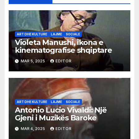
ART DHE KULTURE
LAJME
SOCIALE
Violeta Manushi, ikona e
kinematografise shqiptare
MAR 5, 2025
EDITOR
ART DHE KULTURE
LAJME
SOCIALE
Antonio Lucio Vivaldi: Një
Gjeni i Muzikës Baroke
MAR 4, 2025
EDITOR