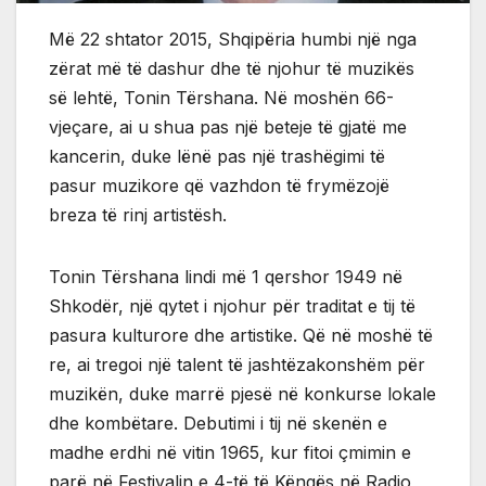
Më 22 shtator 2015, Shqipëria humbi një nga
zërat më të dashur dhe të njohur të muzikës
së lehtë, Tonin Tërshana. Në moshën 66-
vjeçare, ai u shua pas një beteje të gjatë me
kancerin, duke lënë pas një trashëgimi të
pasur muzikore që vazhdon të frymëzojë
breza të rinj artistësh.
Tonin Tërshana lindi më 1 qershor 1949 në
Shkodër, një qytet i njohur për traditat e tij të
pasura kulturore dhe artistike. Që në moshë të
re, ai tregoi një talent të jashtëzakonshëm për
muzikën, duke marrë pjesë në konkurse lokale
dhe kombëtare. Debutimi i tij në skenën e
madhe erdhi në vitin 1965, kur fitoi çmimin e
parë në Festivalin e 4-të të Këngës në Radio