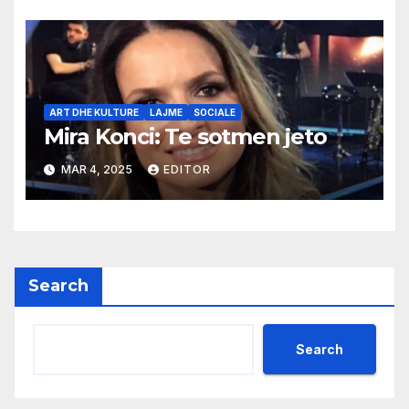
ART DHE KULTURE
LAJME
SOCIALE
Mira Konci: Te sotmen jeto
MAR 4, 2025
EDITOR
Search
Search