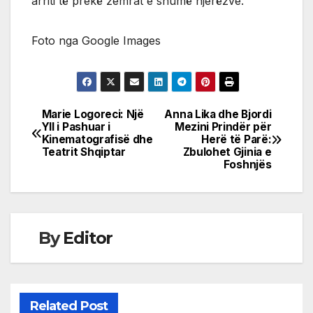
arriti të prekë zemrat e shumë njerëzve.
Foto nga Google Images
Marie Logoreci: Një
Anna Lika dhe Bjordi
Post
Yll i Pashuar i
Mezini Prindër për
Kinematografisë dhe
Herë të Parë:
navigation
Teatrit Shqiptar
Zbulohet Gjinia e
Foshnjës
By
Editor
Related Post