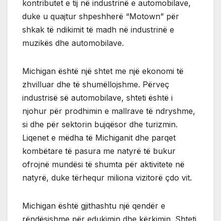
kontributet e tij në industrinë e automobilave,
duke u quajtur shpeshherë “Motown” për
shkak të ndikimit të madh në industrinë e
muzikës dhe automobilave.
Michigan është një shtet me një ekonomi të
zhvilluar dhe të shumëllojshme. Përveç
industrisë së automobilave, shteti është i
njohur për prodhimin e mallrave të ndryshme,
si dhe për sektorin bujqësor dhe turizmin.
Liqenet e mëdha të Michiganit dhe parqet
kombëtare të pasura me natyrë të bukur
ofrojnë mundësi të shumta për aktivitete në
natyrë, duke tërhequr miliona vizitorë çdo vit.
Michigan është gjithashtu një qendër e
rëndësishme për edukimin dhe kërkimin. Shteti