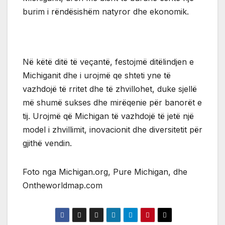
burim i rëndësishëm natyror dhe ekonomik.
Në këtë ditë të veçantë, festojmë ditëlindjen e
Michiganit dhe i urojmë qe shteti yne të
vazhdojë të rritet dhe të zhvillohet, duke sjellë
më shumë sukses dhe mirëqenie për banorët e
tij. Urojmë që Michigan të vazhdojë të jetë një
model i zhvillimit, inovacionit dhe diversitetit për
gjithë vendin.
Foto nga Michigan.org, Pure Michigan, dhe
Ontheworldmap.com