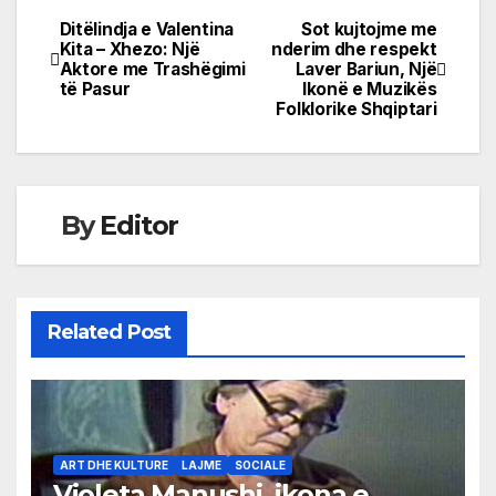
Ditëlindja e Valentina
Sot kujtojme me
Post
Kita – Xhezo: Një
nderim dhe respekt
Aktore me Trashëgimi
Laver Bariun, Një
navigation
të Pasur
Ikonë e Muzikës
Folklorike Shqiptari
By
Editor
Related Post
ART DHE KULTURE
LAJME
SOCIALE
Violeta Manushi, ikona e