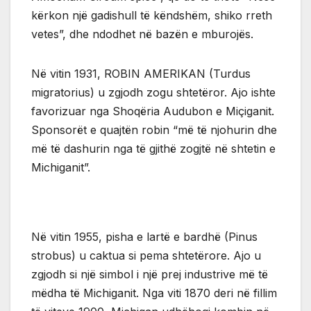
kërkon një gadishull të këndshëm, shiko rreth
vetes”, dhe ndodhet në bazën e mburojës.
Në vitin 1931, ROBIN AMERIKAN (Turdus
migratorius) u zgjodh zogu shtetëror. Ajo ishte
favorizuar nga Shoqëria Audubon e Miçiganit.
Sponsorët e quajtën robin “më të njohurin dhe
më të dashurin nga të gjithë zogjtë në shtetin e
Michiganit”.
Në vitin 1955, pisha e lartë e bardhë (Pinus
strobus) u caktua si pema shtetërore. Ajo u
zgjodh si një simbol i një prej industrive më të
mëdha të Michiganit. Nga viti 1870 deri në fillim