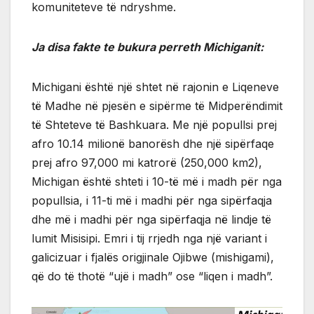
komuniteteve të ndryshme.
Ja disa fakte te bukura perreth Michiganit:
Michigani është një shtet në rajonin e Liqeneve
të Madhe në pjesën e sipërme të Midperëndimit
të Shteteve të Bashkuara. Me një popullsi prej
afro 10.14 milionë banorësh dhe një sipërfaqe
prej afro 97,000 mi katrorë (250,000 km2),
Michigan është shteti i 10-të më i madh për nga
popullsia, i 11-ti më i madhi për nga sipërfaqja
dhe më i madhi për nga sipërfaqja në lindje të
lumit Misisipi. Emri i tij rrjedh nga një variant i
galicizuar i fjalës origjinale Ojibwe (mishigami),
që do të thotë “ujë i madh” ose “liqen i madh”.