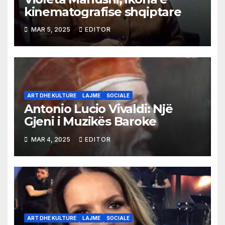
kinematografise shqiptare
MAR 5, 2025
EDITOR
ART DHE KULTURE
LAJME
SOCIALE
Antonio Lucio Vivaldi: Një
Gjeni i Muzikës Baroke
MAR 4, 2025
EDITOR
ART DHE KULTURE
LAJME
SOCIALE