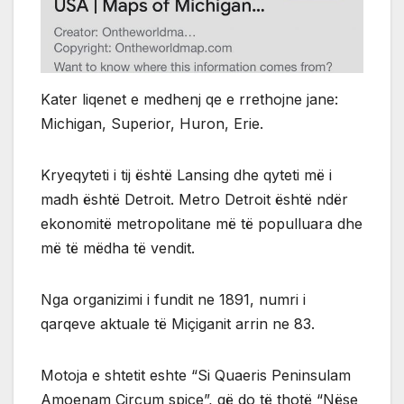
Kater liqenet e medhenj qe e rrethojne jane:
Michigan, Superior, Huron, Erie.
Kryeqyteti i tij është Lansing dhe qyteti më i
madh është Detroit. Metro Detroit është ndër
ekonomitë metropolitane më të populluara dhe
më të mëdha të vendit.
Nga organizimi i fundit ne 1891, numri i
qarqeve aktuale të Miçiganit arrin ne 83.
Motoja e shtetit eshte “Si Quaeris Peninsulam
Amoenam Circum spice”, që do të thotë “Nëse