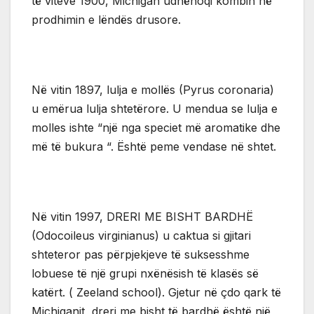
të viteve 1900, Michigan udhëhoqi kombin në
prodhimin e lëndës drusore.
Në vitin 1897, lulja e mollës (Pyrus coronaria)
u emërua lulja shtetërore. U mendua se lulja e
molles ishte “një nga speciet më aromatike dhe
më të bukura “. Është peme vendase në shtet.
Në vitin 1997, DRERI ME BISHT BARDHË
(Odocoileus virginianus) u caktua si gjitari
shteteror pas përpjekjeve të suksesshme
lobuese të një grupi nxënësish të klasës së
katërt. ( Zeeland school). Gjetur në çdo qark të
Michiganit, dreri me bisht të bardhë është një