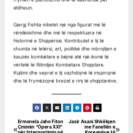
atdheun.
Gjergj Fishta mbetet një nga figurat më të
rëndësishme dhe më të respektuara në
historinë e Shqipërisë. Kontributet e tij të
shumta në letërsi, art, politikë dhe mbrojtjen e
kauzës kombëtare e bëjnë atë një ikonë të
vërtetë të Rilindjes Kombëtare Shqiptare.
Kujtimi dhe veprat e tij vazhdojnë të inspirojnë
dhe të frymëzojnë brezat e rinj të shqiptarëve.
Ermonela Jaho Fiton
Jasir Asani Shkëlqen
Post
Çmimin “Ópera XXI”
me Fanellën e
për Interpretimin në
Koreanëve të