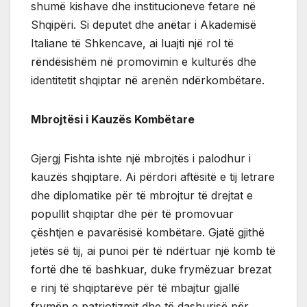
shumë kishave dhe institucioneve fetare në
Shqipëri. Si deputet dhe anëtar i Akademisë
Italiane të Shkencave, ai luajti një rol të
rëndësishëm në promovimin e kulturës dhe
identitetit shqiptar në arenën ndërkombëtare.
Mbrojtësi i Kauzës Kombëtare
Gjergj Fishta ishte një mbrojtës i palodhur i
kauzës shqiptare. Ai përdori aftësitë e tij letrare
dhe diplomatike për të mbrojtur të drejtat e
popullit shqiptar dhe për të promovuar
çështjen e pavarësisë kombëtare. Gjatë gjithë
jetës së tij, ai punoi për të ndërtuar një komb të
fortë dhe të bashkuar, duke frymëzuar brezat
e rinj të shqiptarëve për të mbajtur gjallë
frymën e patriotizmit dhe të dashurisë për