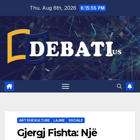
Skip
Thu. Aug 6th, 2026
6:15:56 PM
to
content
ART DHE KULTURE
LAJME
SOCIALE
Gjergj Fishta: Një