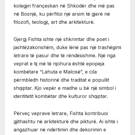
kolegjin françeskan në Shkodër dhe më pas
në Bosnjë, ku përfitoi një arsim të gjerë në
filozofi, teologji, art dhe arkitekturë.
Gjergj Fishta ishte një shkrimtar dhe poet i
jashtëzakonshëm, duke lënë pas një trashëgimi
letrare të pasur dhe të rëndësishme. Një nga
veprat e tij më të njohura është epopeja
kombëtare “Lahuta e Malcisë”, e cila
përmbledh historinë dhe traditat e popullit
shqiptar. Kjo vepër e madhe u bë një simbol i
identitetit kombëtar dhe kulturor shqiptar.
Përveç veprave letrare, Fishta kontribuoi
gjithashtu në arkitekturë dhe pikturë. Ai ishte i
angazhuar në ndërtimin dhe dekorimin e