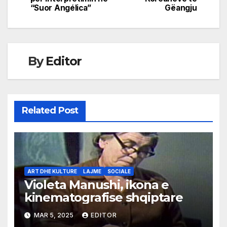
navigation
“Suor Angélica”
Gëangju
By
Editor
Related Post
ART DHE KULTURE
LAJME
SOCIALE
Violeta Manushi, ikona e
kinematografise shqiptare
MAR 5, 2025
EDITOR