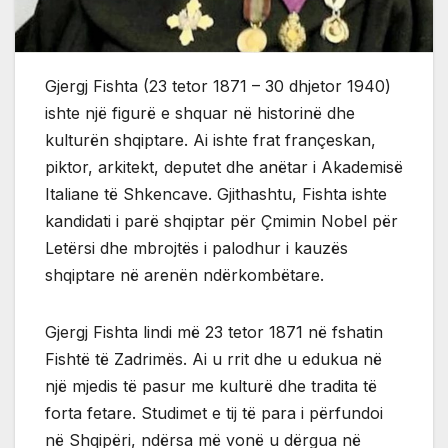
Gjergj Fishta (23 tetor 1871 – 30 dhjetor 1940)
ishte një figurë e shquar në historinë dhe
kulturën shqiptare. Ai ishte frat françeskan,
piktor, arkitekt, deputet dhe anëtar i Akademisë
Italiane të Shkencave. Gjithashtu, Fishta ishte
kandidati i parë shqiptar për Çmimin Nobel për
Letërsi dhe mbrojtës i palodhur i kauzës
shqiptare në arenën ndërkombëtare.
Gjergj Fishta lindi më 23 tetor 1871 në fshatin
Fishtë të Zadrimës. Ai u rrit dhe u edukua në
një mjedis të pasur me kulturë dhe tradita të
forta fetare. Studimet e tij të para i përfundoi
në Shqipëri, ndërsa më vonë u dërgua në