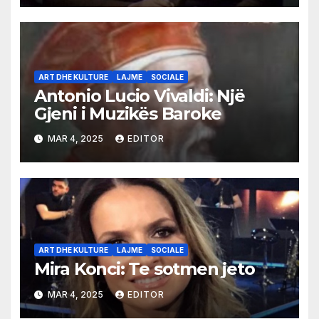
ART DHE KULTURE
LAJME
SOCIALE
Antonio Lucio Vivaldi: Një
Gjeni i Muzikës Baroke
MAR 4, 2025
EDITOR
ART DHE KULTURE
LAJME
SOCIALE
Mira Konci: Te sotmen jeto
MAR 4, 2025
EDITOR