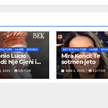
 KULTURE
LAJME
SOCIALE
ART DHE KULTURE
LAJME
SOCI
nio Lucio
Mira Konci: Te
di: Një Gjeni i
sotmen jeto
kës Baroke
4, 2025
EDITOR
MAR 4, 2025
EDITOR