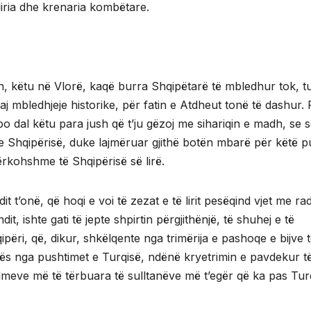
 liria dhe krenaria kombëtare.
oh, këtu në Vlorë, kaqë burra Shqipëtarë të mbledhur tok, t
j mbledhjeje historike, për fatin e Atdheut tonë të dashur. 
o dal këtu para jush që t’ju gëzoj me sihariqin e madh, se s
e Shqipërisë, duke lajmëruar gjithë botën mbarë për këtë 
rkohshme të Shqipërisë së lirë.
 t’onë, që hoqi e voi të zezat e të lirit pesëqind vjet me ra
t, ishte gati të jepte shpirtin përgjithënjë, të shuhej e të
ipëri, që, dikur, shkëlqente nga trimërija e pashoqe e bijve t
pës nga pushtimet e Turqisë, ndënë kryetrimin e pavdekur të
eve më të tërbuara të sulltanëve më t’egër që ka pas Turq