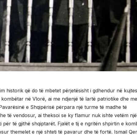
im historik që do të mbetet përjetësisht i gdhendur në kujte
 kombëtar në Vlorë, ai me ndjenjë të lartë patriotike dhe me
Pavarësinë e Shqipërisë përpara një turme të madhe të
he të vendosur, ai theksoi se ky flamur nuk ishte vetëm një
 për të gjithë shqiptarët. Fjalët e tij e ngritën shpirtin e komb
ur themelet e një shteti të pavarur dhe të fortë. Ismail Qe