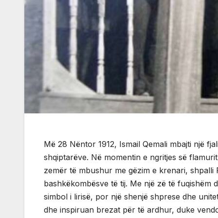
Më 28 Nëntor 1912, Ismail Qemali mbajti një fjal
shqiptarëve. Në momentin e ngritjes së flamurit
zemër të mbushur me gëzim e krenari, shpalli 
bashkëkombësve të tij. Me një zë të fuqishëm d
simbol i lirisë, por një shenjë shprese dhe uniteti
dhe inspiruan brezat për të ardhur, duke vendos