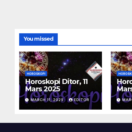
You missed
HOROSKOPI
HOROSK
Horoskopi Ditor, 11
Horo
Mars 2025
Mar
MARCH 11, 2025
EDITOR
MAR