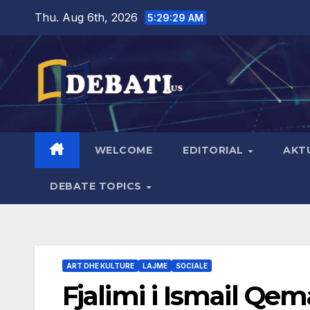
Skip
Thu. Aug 6th, 2026
5:29:30 AM
to
content
WELCOME
EDITORIAL
AKT
DEBATE TOPICS
ART DHE KULTURE
LAJME
SOCIALE
Fjalimi i Ismail Qem