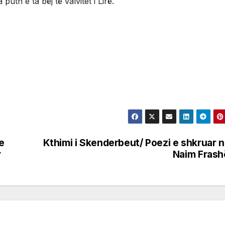
puth e ta bëj të valvitet i Lirë.
e
Kthimi i Skenderbeut/ Poezi e shkruar 
r
Naim Frash