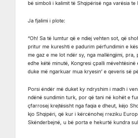
bë simboli i kalimit të Shqipërisë nga varësia te
Ja fjalimi i plote:
“Oh! Sa të lumtur që e ndiej vehten sot, që sh
pritur me kureshti e padurim përfundimin e kësa
me gaz e me lot ndër sy, nga mallëngjimi, pra, p
edhe këtë minutë, Kongresi çpalli mëvehtësinë 
duke më ngarkuar mua kryesin’ e qeveris së pë
Porsi ëndër më duket ky ndryshim i madh i vendit
ndënë sundimin turk, por që tani në kohët e fundi
çfarrosej krejtësisht nga faqia e dheut, këjo Shq
kjo Shqipëri, që kur i kërcënohej rreziku Euro
Skënderbejnë, u bë porta e hekurtë kundra sulm