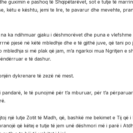
he guximin e pashoq të Shqipëtarëvet, sot e tutje të marrin
e, këtu e kështu, jemi te lire, te pavarur dhe mevehte, pran
he, na ka ndihmuar gjaku i dëshmorëvet dhe puna e vlefshme
rnë pjesë në këtë mbledhje dhe e të gjithë juve, që tani po 
 mbledhja si më plak që jam, m’a ngarkoi mua Ngritjen e s
ë ëndërruar e të dashur.
onjën dykrenare të zezë në mest.
he i pandarë, le të punojmë për t’a mburuar, për t’a përparuar
rë.
oj një lutje Zotit të Madh, që, bashkë me bekimet e Tij që i li
 pranojë që këtej e tutje të jem unë dëshmori më i parë i Atd