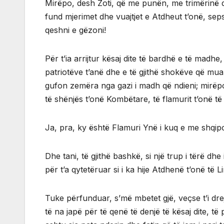
Mirëpo, desh Zoti, që me punën, me trimërinë d
fund mjerimet dhe vuajtjet e Atdheut t’onë, seps
qeshni e gëzoni!
Për t’ia arrijtur kësaj dite të bardhë e të mad
patriotëve t’anë dhe e të gjithë shokëve që muar
gufon zemëra nga gazi i madh që ndieni; mirëpo
të shënjës t’onë Kombëtare, të flamurit t’onë t
Ja, pra, ky është Flamuri Ynë i kuq e me shqip
Dhe tani, të gjithë bashkë, si një trup i tërë d
për t’a qytetëruar si i ka hije Atdhenë t’onë të Li
Tuke përfunduar, s’më mbetet gjë, veçse t’i drejt
të na japë për të qenë të denjë të kësaj dite, të