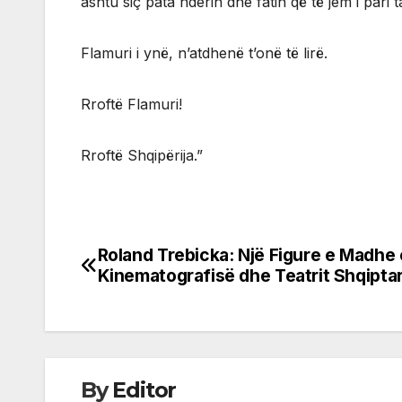
ashtu siç pata nderin dhe fatin që të jem i pari ta 
Flamuri i ynë, n’atdhenë t’onë të lirë.
Rroftë Flamuri!
Rroftë Shqipërija.”
Roland Trebicka: Një Figure e Madhe 
Post
Kinematografisë dhe Teatrit Shqipta
navigation
By
Editor