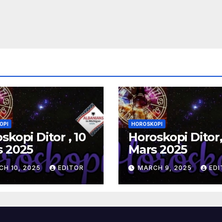
OPI
HOROSKOPI
skopi Ditor , 10
Horoskopi Ditor,
s 2025
Mars 2025
CH 10, 2025
EDITOR
MARCH 9, 2025
EDI