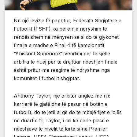
Në një lëvizje të papritur, Federata Shqiptare e
Futbollit (FSHF) ka bërë një ndryshim të
rëndësishëm në mënyrën se si do të gjykohet
finalja e madhe e Final 4 të kampionatit
“Abissnet Superiore”. Vendimi për të sjellë
arbitra të huaj për të drejtuar ndeshjen finale
është pritur me reagime të ndryshme nga
komuniteti i futbollit shqiptar.
Anthony Taylor, një arbitër anglez me një
karrierë të gjatë dhe të pasur në botën e
futbollit, do të jetë ai që do të mbajë fijet e lojës
në duart e tij. Taylor, i cili ka qenë pjesë e
ndeshjeve të nivelit të lartë si në Premier