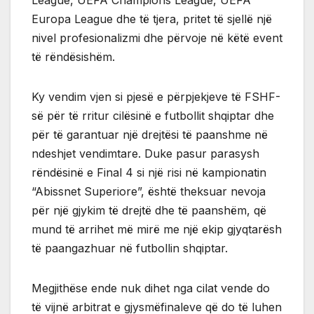
League, UEFA Champions League, UEFA
Europa League dhe të tjera, pritet të sjellë një
nivel profesionalizmi dhe përvoje në këtë event
të rëndësishëm.
Ky vendim vjen si pjesë e përpjekjeve të FSHF-
së për të rritur cilësinë e futbollit shqiptar dhe
për të garantuar një drejtësi të paanshme në
ndeshjet vendimtare. Duke pasur parasysh
rëndësinë e Final 4 si një risi në kampionatin
“Abissnet Superiore”, është theksuar nevoja
për një gjykim të drejtë dhe të paanshëm, që
mund të arrihet më mirë me një ekip gjyqtarësh
të paangazhuar në futbollin shqiptar.
Megjithëse ende nuk dihet nga cilat vende do
të vijnë arbitrat e gjysmëfinaleve që do të luhen