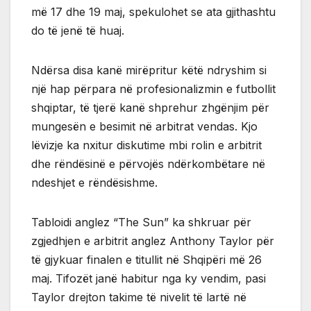
më 17 dhe 19 maj, spekulohet se ata gjithashtu
do të jenë të huaj.
Ndërsa disa kanë mirëpritur këtë ndryshim si
një hap përpara në profesionalizmin e futbollit
shqiptar, të tjerë kanë shprehur zhgënjim për
mungesën e besimit në arbitrat vendas. Kjo
lëvizje ka nxitur diskutime mbi rolin e arbitrit
dhe rëndësinë e përvojës ndërkombëtare në
ndeshjet e rëndësishme.
Tabloidi anglez “The Sun” ka shkruar për
zgjedhjen e arbitrit anglez Anthony Taylor për
të gjykuar finalen e titullit në Shqipëri më 26
maj. Tifozët janë habitur nga ky vendim, pasi
Taylor drejton takime të nivelit të lartë në