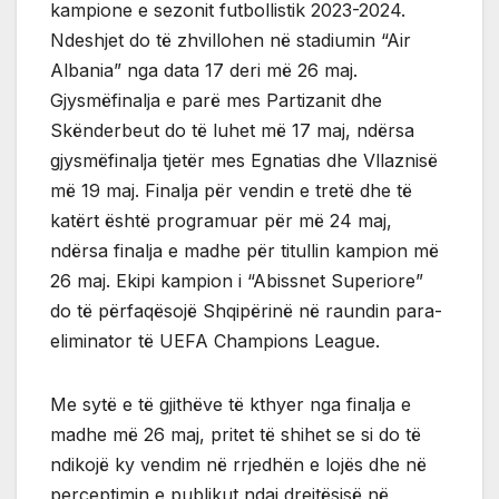
kampione e sezonit futbollistik 2023-2024.
Ndeshjet do të zhvillohen në stadiumin “Air
Albania” nga data 17 deri më 26 maj.
Gjysmëfinalja e parë mes Partizanit dhe
Skënderbeut do të luhet më 17 maj, ndërsa
gjysmëfinalja tjetër mes Egnatias dhe Vllaznisë
më 19 maj. Finalja për vendin e tretë dhe të
katërt është programuar për më 24 maj,
ndërsa finalja e madhe për titullin kampion më
26 maj. Ekipi kampion i “Abissnet Superiore”
do të përfaqësojë Shqipërinë në raundin para-
eliminator të UEFA Champions League.
Me sytë e të gjithëve të kthyer nga finalja e
madhe më 26 maj, pritet të shihet se si do të
ndikojë ky vendim në rrjedhën e lojës dhe në
perceptimin e publikut ndaj drejtësisë në