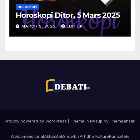
HOROSKOPI
Horoskopi Ditor, 5 Mars 2025
MARCH 5, 2025
EDITOR
Proudly powered by WordPress
|
Theme:
Newsup
by
Themeansar
.
Welcome
Editorial
Aktualiteti
Showbiz
Art dhe Kulture
Kuriozitete