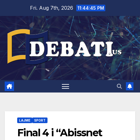
Skip
Fri. Aug 7th, 2026
11:44:46 PM
to
content
LAJME
SPORT
Final 4 i “Abissnet