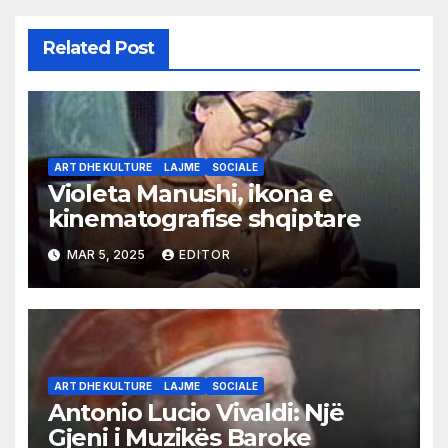
Related Post
ART DHE KULTURE
LAJME
SOCIALE
Violeta Manushi, ikona e
kinematografise shqiptare
MAR 5, 2025
EDITOR
ART DHE KULTURE
LAJME
SOCIALE
Antonio Lucio Vivaldi: Një
Gjeni i Muzikës Baroke