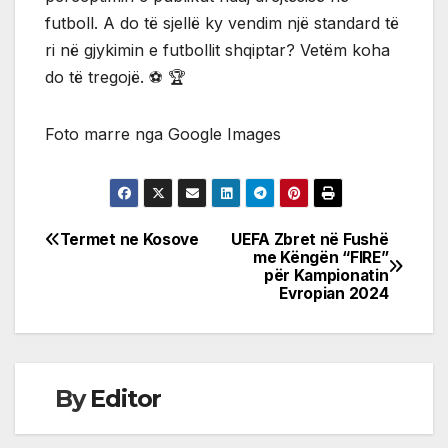
futboll. A do të sjellë ky vendim një standard të
ri në gjykimin e futbollit shqiptar? Vetëm koha
do të tregojë. ⚽ 🏆
Foto marre nga Google Images
Termet ne Kosove
UEFA Zbret në Fushë
Post
me Këngën “FIRE”
për Kampionatin
navigation
Evropian 2024
By
Editor