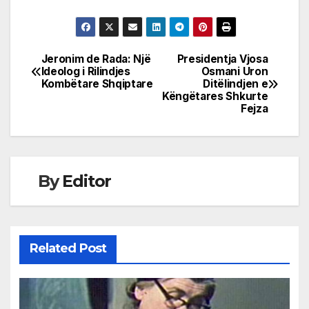
Jeronim de Rada: Një
Presidentja Vjosa
Post
Ideolog i Rilindjes
Osmani Uron
Kombëtare Shqiptare
Ditëlindjen e
navigation
Këngëtares Shkurte
Fejza
By
Editor
Related Post