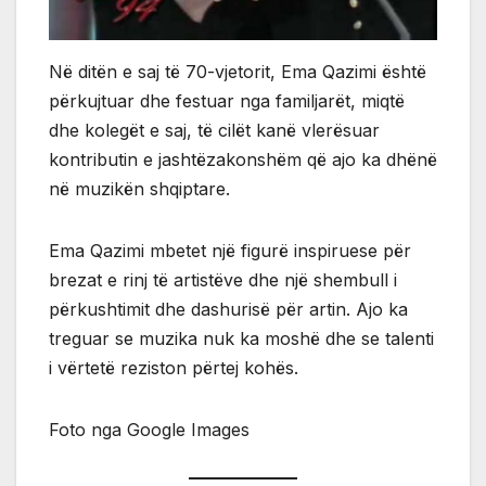
Në ditën e saj të 70-vjetorit, Ema Qazimi është
përkujtuar dhe festuar nga familjarët, miqtë
dhe kolegët e saj, të cilët kanë vlerësuar
kontributin e jashtëzakonshëm që ajo ka dhënë
në muzikën shqiptare.
Ema Qazimi mbetet një figurë inspiruese për
brezat e rinj të artistëve dhe një shembull i
përkushtimit dhe dashurisë për artin. Ajo ka
treguar se muzika nuk ka moshë dhe se talenti
i vërtetë reziston përtej kohës.
Foto nga Google Images