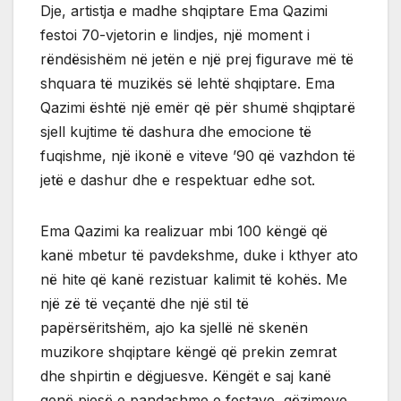
Dje, artistja e madhe shqiptare Ema Qazimi
festoi 70-vjetorin e lindjes, një moment i
rëndësishëm në jetën e një prej figurave më të
shquara të muzikës së lehtë shqiptare. Ema
Qazimi është një emër që për shumë shqiptarë
sjell kujtime të dashura dhe emocione të
fuqishme, një ikonë e viteve ’90 që vazhdon të
jetë e dashur dhe e respektuar edhe sot.
Ema Qazimi ka realizuar mbi 100 këngë që
kanë mbetur të pavdekshme, duke i kthyer ato
në hite që kanë rezistuar kalimit të kohës. Me
një zë të veçantë dhe një stil të
papërsëritshëm, ajo ka sjellë në skenën
muzikore shqiptare këngë që prekin zemrat
dhe shpirtin e dëgjuesve. Këngët e saj kanë
qenë pjesë e pandashme e festave, gëzimeve