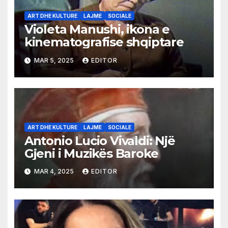
ART DHE KULTURE
LAJME
SOCIALE
Violeta Manushi, ikona e
kinematografise shqiptare
MAR 5, 2025
EDITOR
ART DHE KULTURE
LAJME
SOCIALE
Antonio Lucio Vivaldi: Një
Gjeni i Muzikës Baroke
MAR 4, 2025
EDITOR