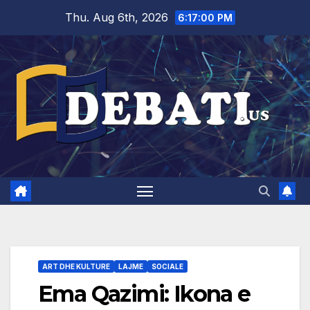
Skip
Thu. Aug 6th, 2026
6:17:01 PM
to
content
ART DHE KULTURE
LAJME
SOCIALE
Ema Qazimi: Ikona e