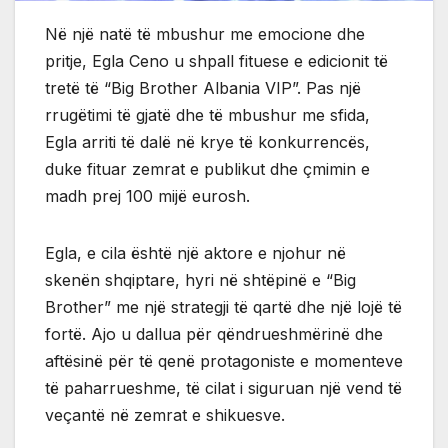
Në një natë të mbushur me emocione dhe
pritje, Egla Ceno u shpall fituese e edicionit të
tretë të “Big Brother Albania VIP”. Pas një
rrugëtimi të gjatë dhe të mbushur me sfida,
Egla arriti të dalë në krye të konkurrencës,
duke fituar zemrat e publikut dhe çmimin e
madh prej 100 mijë eurosh.
Egla, e cila është një aktore e njohur në
skenën shqiptare, hyri në shtëpinë e “Big
Brother” me një strategji të qartë dhe një lojë të
fortë. Ajo u dallua për qëndrueshmërinë dhe
aftësinë për të qenë protagoniste e momenteve
të paharrueshme, të cilat i siguruan një vend të
veçantë në zemrat e shikuesve.