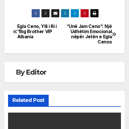
Egla Ceno, Ylli i Ri i
“Unë Jam Ceno”: Një
Post
“Big Brother VIP
Udhëtim Emocional
Albania
nëpër Jetën e Egla
navigation
Cenos
By
Editor
Related Post