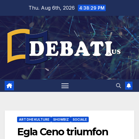
Skip
Thu. Aug 6th, 2026
4:38:30 PM
to
content
ART DHE KULTURE
SHOWBIZ
SOCIALE
Egla Ceno triumfon