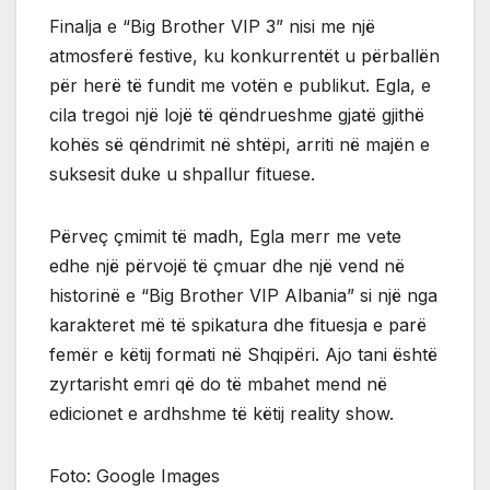
Finalja e “Big Brother VIP 3” nisi me një
atmosferë festive, ku konkurrentët u përballën
për herë të fundit me votën e publikut. Egla, e
cila tregoi një lojë të qëndrueshme gjatë gjithë
kohës së qëndrimit në shtëpi, arriti në majën e
suksesit duke u shpallur fituese.
Përveç çmimit të madh, Egla merr me vete
edhe një përvojë të çmuar dhe një vend në
historinë e “Big Brother VIP Albania” si një nga
karakteret më të spikatura dhe fituesja e parë
femër e këtij formati në Shqipëri. Ajo tani është
zyrtarisht emri që do të mbahet mend në
edicionet e ardhshme të këtij reality show.
Foto: Google Images