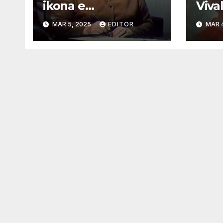
ikona e
Vival
kinematografise
Muzi
MAR 5, 2025
EDITOR
MAR 
shqiptare