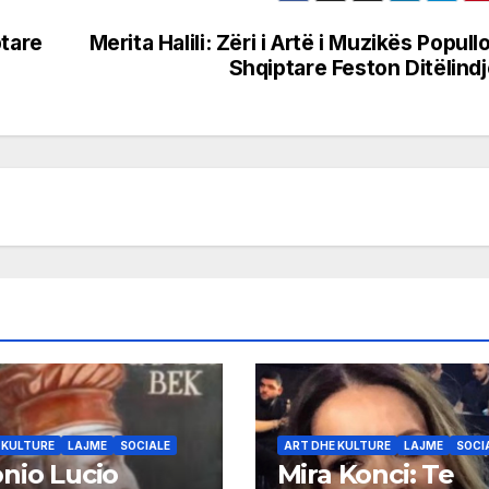
ptare
Merita Halili: Zëri i Artë i Muzikës Popull
Shqiptare Feston Ditëlind
 KULTURE
LAJME
SOCIALE
ART DHE KULTURE
LAJME
SOCI
nio Lucio
Mira Konci: Te