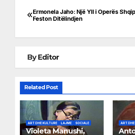
Ermonela Jaho: Një Yll i Operës Shqi
Post
Feston Ditëlindjen
navigation
By
Editor
Related Post
ART DHE KULTURE
LAJME
SOCIALE
ART DHE
Violeta Manushi,
Anto