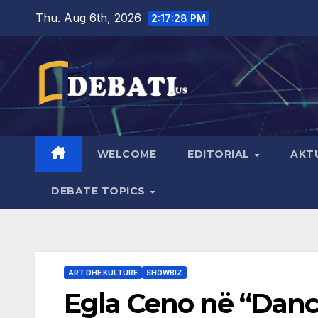
Skip
Thu. Aug 6th, 2026
2:17:29 PM
to
content
WELCOME
EDITORIAL
AKT
DEBATE TOPICS
ART DHE KULTURE
SHOWBIZ
Egla Ceno në “Danc