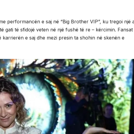
 me performancën e saj në “Big Brother VIP”, ku tregoi një 
të gati të sfidojë veten në një fushë të re – kërcimin. Fansat 
 karrierën e saj dhe mezi presin ta shohin në skenën e