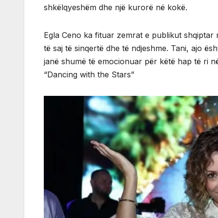
shkëlqyeshëm dhe një kurorë në kokë.
Egla Ceno ka fituar zemrat e publikut shqiptar
të saj të sinqertë dhe të ndjeshme. Tani, ajo ësh
janë shumë të emocionuar për këtë hap të ri në
“Dancing with the Stars”