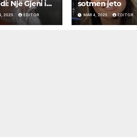
di: Një Gjeni i
sotmen jeto
kës Baroke
4, 2025
EDITOR
MAR 4, 2025
EDITOR