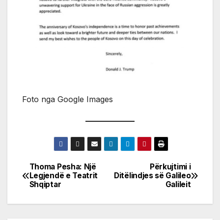
Foto nga Google Images
Thoma Pesha: Një
Përkujtimi i
Post
Legjendë e Teatrit
Ditëlindjes së Galileo
Shqiptar
Galileit
navigation