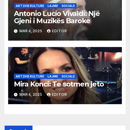
ART DHE KULTURE
LAJME
SOCIALE
Antonio Lucio Vivaldi: Një
Gjeni i Muzikës Baroke
MAR 4, 2025
EDITOR
ART DHE KULTURE
LAJME
SOCIALE
Mira Konci: Te sotmen jeto
MAR 4, 2025
EDITOR