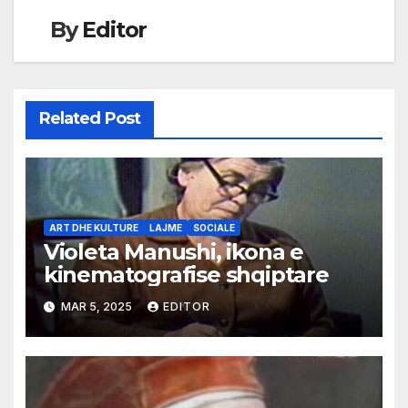
By
Editor
Related Post
ART DHE KULTURE
LAJME
SOCIALE
Violeta Manushi, ikona e
kinematografise shqiptare
MAR 5, 2025
EDITOR