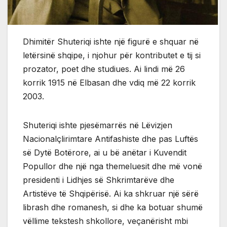
Dhimitër Shuteriqi ishte një figurë e shquar në
letërsinë shqipe, i njohur për kontributet e tij si
prozator, poet dhe studiues. Ai lindi më 26
korrik 1915 në Elbasan dhe vdiq më 22 korrik
2003.
Shuteriqi ishte pjesëmarrës në Lëvizjen
Nacionalçlirimtare Antifashiste dhe pas Luftës
së Dytë Botërore, ai u bë anëtar i Kuvendit
Popullor dhe një nga themeluesit dhe më vonë
presidenti i Lidhjes së Shkrimtarëve dhe
Artistëve të Shqipërisë. Ai ka shkruar një sërë
librash dhe romanesh, si dhe ka botuar shumë
vëllime tekstesh shkollore, veçanërisht mbi