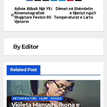
Adivie Alibali: Një Yll i
Dëmet në Shëndetin
Post
Kinematografisë
e Njeriut nga
Shqiptare Feston 90
Temperaturat e Larta
navigation
Vjetorin
By
Editor
Related Post
ART DHE KULTURE
LAJME
SOCIALE
Violeta Manushi, ikona e