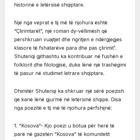
historinë e letërsisë shqiptare.
Një nga veprat e tij më të njohura është
“Çlirimtarët”, një roman dy-vëllimësh që
përshkruan vuajtjet dhe ngritjen e ndërgjegjes
klasore të fshatarëve para dhe pas çlirimit¹.
Shuteriqi gjithashtu ka kontribuar në fushën e
folklorit dhe filologjisë, duke lënë një trashëgimi
të pasur në studimet letrare shqiptare.
Dhimitër Shuteriqi ka shkruar një sërë poezish
që kanë lënë gjurmë në letërsinë shqipe. Disa
nga poezitë e tij më të njohura përfshijnë:
1. “Kosova”- Kjo poezi u botua për herë të
parë në gazetën “Kosova” të komunitetit