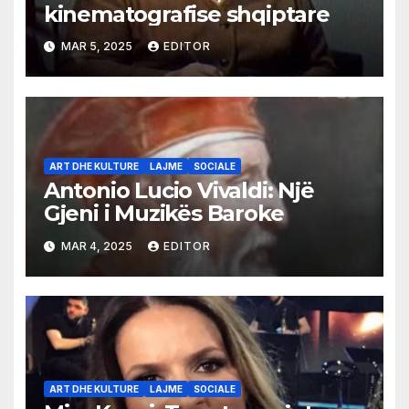
kinematografise shqiptare
MAR 5, 2025
EDITOR
ART DHE KULTURE
LAJME
SOCIALE
Antonio Lucio Vivaldi: Një
Gjeni i Muzikës Baroke
MAR 4, 2025
EDITOR
ART DHE KULTURE
LAJME
SOCIALE