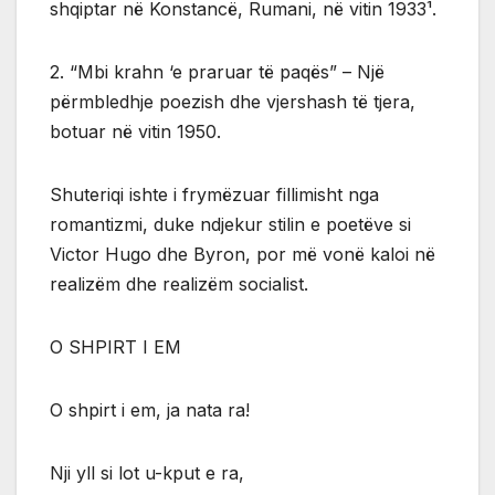
shqiptar në Konstancë, Rumani, në vitin 1933¹.
2. “Mbi krahn ‘e praruar të paqës” – Një
përmbledhje poezish dhe vjershash të tjera,
botuar në vitin 1950.
Shuteriqi ishte i frymëzuar fillimisht nga
romantizmi, duke ndjekur stilin e poetëve si
Victor Hugo dhe Byron, por më vonë kaloi në
realizëm dhe realizëm socialist.
O SHPIRT I EM
O shpirt i em, ja nata ra!
Nji yll si lot u-kput e ra,